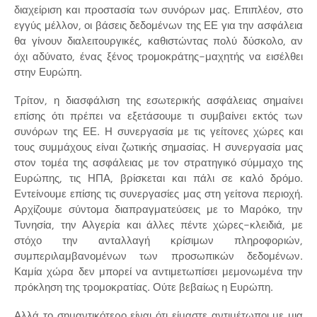
διαχείριση και προστασία των συνόρων μας. Επιπλέον, στο
εγγύς μέλλον, οι βάσεις δεδομένων της ΕΕ για την ασφάλεια
θα γίνουν διαλειτουργικές, καθιστώντας πολύ δύσκολο, αν
όχι αδύνατο, ένας ξένος τρομοκράτης-μαχητής να εισέλθει
στην Ευρώπη.
Τρίτον, η διασφάλιση της εσωτερικής ασφάλειας σημαίνει
επίσης ότι πρέπει να εξετάσουμε τι συμβαίνει εκτός των
συνόρων της ΕΕ. Η συνεργασία με τις γείτονες χώρες και
τους συμμάχους είναι ζωτικής σημασίας. Η συνεργασία μας
στον τομέα της ασφάλειας με τον στρατηγικό σύμμαχο της
Ευρώπης, τις ΗΠΑ, βρίσκεται και πάλι σε καλό δρόμο.
Εντείνουμε επίσης τις συνεργασίες μας στη γείτονα περιοχή.
Αρχίζουμε σύντομα διαπραγματεύσεις με το Μαρόκο, την
Τυνησία, την Αλγερία και άλλες πέντε χώρες-κλειδιά, με
στόχο την ανταλλαγή κρίσιμων πληροφοριών,
συμπεριλαμβανομένων των προσωπικών δεδομένων.
Καμία χώρα δεν μπορεί να αντιμετωπίσει μεμονωμένα την
πρόκληση της τρομοκρατίας. Ούτε βεβαίως η Ευρώπη.
Αλλά το σημαντικότερο είναι ότι είμαστε αντιμέτωποι με μια