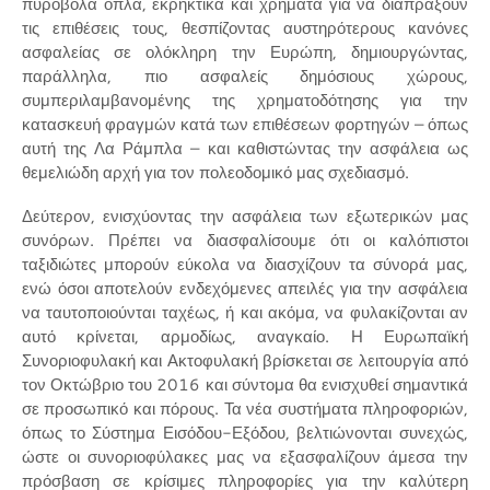
πυροβόλα όπλα, εκρηκτικά και χρήματα για να διαπράξουν
τις επιθέσεις τους, θεσπίζοντας αυστηρότερους κανόνες
ασφαλείας σε ολόκληρη την Ευρώπη, δημιουργώντας,
παράλληλα, πιο ασφαλείς δημόσιους χώρους,
συμπεριλαμβανομένης της χρηματοδότησης για την
κατασκευή φραγμών κατά των επιθέσεων φορτηγών – όπως
αυτή της Λα Ράμπλα – και καθιστώντας την ασφάλεια ως
θεμελιώδη αρχή για τον πολεοδομικό μας σχεδιασμό.
Δεύτερον, ενισχύοντας την ασφάλεια των εξωτερικών μας
συνόρων. Πρέπει να διασφαλίσουμε ότι οι καλόπιστοι
ταξιδιώτες μπορούν εύκολα να διασχίζουν τα σύνορά μας,
ενώ όσοι αποτελούν ενδεχόμενες απειλές για την ασφάλεια
να ταυτοποιούνται ταχέως, ή και ακόμα, να φυλακίζονται αν
αυτό κρίνεται, αρμοδίως, αναγκαίο. Η Ευρωπαϊκή
Συνοριοφυλακή και Ακτοφυλακή βρίσκεται σε λειτουργία από
τον Οκτώβριο του 2016 και σύντομα θα ενισχυθεί σημαντικά
σε προσωπικό και πόρους. Τα νέα συστήματα πληροφοριών,
όπως το Σύστημα Εισόδου-Εξόδου, βελτιώνονται συνεχώς,
ώστε οι συνοριοφύλακες μας να εξασφαλίζουν άμεσα την
πρόσβαση σε κρίσιμες πληροφορίες για την καλύτερη