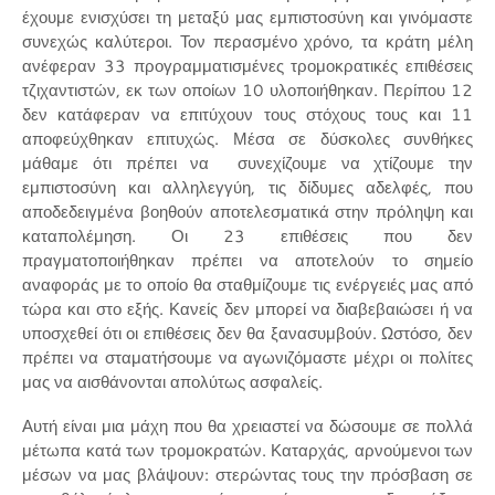
έχουμε ενισχύσει τη μεταξύ μας εμπιστοσύνη και γινόμαστε
συνεχώς καλύτεροι. Τον περασμένο χρόνο, τα κράτη μέλη
ανέφεραν 33 προγραμματισμένες τρομοκρατικές επιθέσεις
τζιχαντιστών, εκ των οποίων 10 υλοποιήθηκαν. Περίπου 12
δεν κατάφεραν να επιτύχουν τους στόχους τους και 11
αποφεύχθηκαν επιτυχώς. Μέσα σε δύσκολες συνθήκες
μάθαμε ότι πρέπει να συνεχίζουμε να χτίζουμε την
εμπιστοσύνη και αλληλεγγύη, τις δίδυμες αδελφές, που
αποδεδειγμένα βοηθούν αποτελεσματικά στην πρόληψη και
καταπολέμηση. Οι 23 επιθέσεις που δεν
πραγματοποιήθηκαν πρέπει να αποτελούν το σημείο
αναφοράς με το οποίο θα σταθμίζουμε τις ενέργειές μας από
τώρα και στο εξής. Κανείς δεν μπορεί να διαβεβαιώσει ή να
υποσχεθεί ότι οι επιθέσεις δεν θα ξανασυμβούν. Ωστόσο, δεν
πρέπει να σταματήσουμε να αγωνιζόμαστε μέχρι οι πολίτες
μας να αισθάνονται απολύτως ασφαλείς.
Αυτή είναι μια μάχη που θα χρειαστεί να δώσουμε σε πολλά
μέτωπα κατά των τρομοκρατών. Καταρχάς, αρνούμενοι των
μέσων να μας βλάψουν: στερώντας τους την πρόσβαση σε