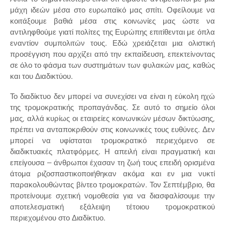
μάχη ιδεών μέσα στο ευρωπαϊκό μας σπίτι. Οφείλουμε να
κοιτάξουμε βαθιά μέσα στις κοινωνίες μας ώστε να
αντιληφθούμε γιατί πολίτες της Ευρώπης επιτίθενται με όπλα
εναντίον συμπολιτών τους. Εδώ χρειάζεται μια ολιστική
προσέγγιση που αρχίζει από την εκπαίδευση, επεκτείνοντας
σε όλο το φάσμα των συστημάτων των φυλακών μας, καθώς
και του Διαδικτύου.
Το διαδίκτυο δεν μπορεί να συνεχίσει να είναι η εύκολη ηχώ
της τρομοκρατικής προπαγάνδας. Σε αυτό το σημείο όλοι
μας, αλλά κυρίως οι εταιρείες κοινωνικών μέσων δικτύωσης,
πρέπει να ανταποκριθούν στις κοινωνικές τους ευθύνες. Δεν
μπορεί να υφίσταται τρομοκρατικό περιεχόμενο σε
διαδικτυακές πλατφόρμες. Η απειλή είναι πραγματική και
επείγουσα – άνθρωποι έχασαν τη ζωή τους επειδή ορισμένα
άτομα ριζοσπαστικοποιήθηκαν ακόμα και εν μια νυκτί
παρακολουθώντας βίντεο τρομοκρατών. Τον Σεπτέμβριο, θα
προτείνουμε σχετική νομοθεσία για να διασφαλίσουμε την
αποτελεσματική εξάλειψη τέτοιου τρομοκρατικού
περιεχομένου στο Διαδίκτυο.