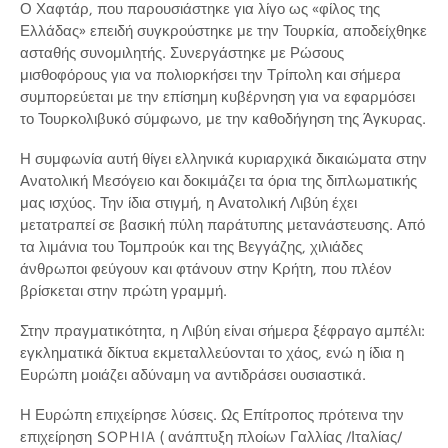
Ο Χαφτάρ, που παρουσιάστηκε για λίγο ως «φίλος της
Ελλάδας» επειδή συγκρούστηκε με την Τουρκία, αποδείχθηκε
ασταθής συνομιλητής. Συνεργάστηκε με Ρώσους
μισθοφόρους για να πολιορκήσει την Τρίπολη και σήμερα
συμπορεύεται με την επίσημη κυβέρνηση για να εφαρμόσει
το Τουρκολιβυκό σύμφωνο, με την καθοδήγηση της Άγκυρας.
Η συμφωνία αυτή θίγει ελληνικά κυριαρχικά δικαιώματα στην
Ανατολική Μεσόγειο και δοκιμάζει τα όρια της διπλωματικής
μας ισχύος. Την ίδια στιγμή, η Ανατολική Λιβύη έχει
μετατραπεί σε βασική πύλη παράτυπης μετανάστευσης. Από
τα λιμάνια του Τομπρούκ και της Βεγγάζης, χιλιάδες
άνθρωποι φεύγουν και φτάνουν στην Κρήτη, που πλέον
βρίσκεται στην πρώτη γραμμή.
Στην πραγματικότητα, η Λιβύη είναι σήμερα ξέφραγο αμπέλι:
εγκληματικά δίκτυα εκμεταλλεύονται το χάος, ενώ η ίδια η
Ευρώπη μοιάζει αδύναμη να αντιδράσει ουσιαστικά.
Η Ευρώπη επιχείρησε λύσεις. Ως Επίτροπος πρότεινα την
επιχείρηση SOPHIA ( ανάπτυξη πλοίων Γαλλίας /Ιταλίας/