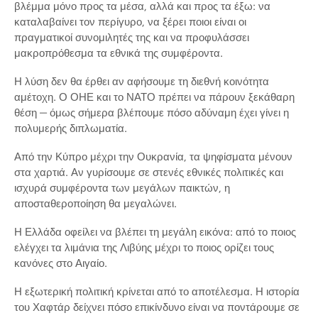
βλέμμα μόνο προς τα μέσα, αλλά και προς τα έξω: να
καταλαβαίνει τον περίγυρο, να ξέρει ποιοι είναι οι
πραγματικοί συνομιλητές της και να προφυλάσσει
μακροπρόθεσμα τα εθνικά της συμφέροντα.
Η λύση δεν θα έρθει αν αφήσουμε τη διεθνή κοινότητα
αμέτοχη. Ο ΟΗΕ και το ΝΑΤΟ πρέπει να πάρουν ξεκάθαρη
θέση — όμως σήμερα βλέπουμε πόσο αδύναμη έχει γίνει η
πολυμερής διπλωματία.
Από την Κύπρο μέχρι την Ουκρανία, τα ψηφίσματα μένουν
στα χαρτιά. Αν γυρίσουμε σε στενές εθνικές πολιτικές και
ισχυρά συμφέροντα των μεγάλων παικτών, η
αποσταθεροποίηση θα μεγαλώνει.
Η Ελλάδα οφείλει να βλέπει τη μεγάλη εικόνα: από το ποιος
ελέγχει τα λιμάνια της Λιβύης μέχρι το ποιος ορίζει τους
κανόνες στο Αιγαίο.
Η εξωτερική πολιτική κρίνεται από το αποτέλεσμα. Η ιστορία
του Χαφτάρ δείχνει πόσο επικίνδυνο είναι να ποντάρουμε σε