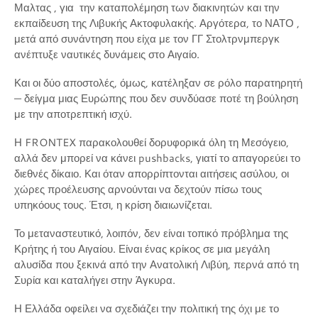
Μαλτας , για την καταπολέμηση των διακινητών και την
εκπαίδευση της Λιβυκής Ακτοφυλακής. Αργότερα, το ΝΑΤΟ ,
μετά από συνάντηση που είχα με τον ΓΓ Στολτρνμπεργκ
ανέπτυξε ναυτικές δυνάμεις στο Αιγαίο.
Και οι δύο αποστολές, όμως, κατέληξαν σε ρόλο παρατηρητή
— δείγμα μιας Ευρώπης που δεν συνδύασε ποτέ τη βούληση
με την αποτρεπτική ισχύ.
Η FRONTEX παρακολουθεί δορυφορικά όλη τη Μεσόγειο,
αλλά δεν μπορεί να κάνει pushbacks, γιατί το απαγορεύει το
διεθνές δίκαιο. Και όταν απορρίπτονται αιτήσεις ασύλου, οι
χώρες προέλευσης αρνούνται να δεχτούν πίσω τους
υπηκόους τους. Έτσι, η κρίση διαιωνίζεται.
Το μεταναστευτικό, λοιπόν, δεν είναι τοπικό πρόβλημα της
Κρήτης ή του Αιγαίου. Είναι ένας κρίκος σε μια μεγάλη
αλυσίδα που ξεκινά από την Ανατολική Λιβύη, περνά από τη
Συρία και καταλήγει στην Άγκυρα.
Η Ελλάδα οφείλει να σχεδιάζει την πολιτική της όχι με το