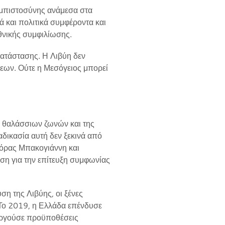
 εμπιστοσύνης ανάμεσα στα
 και πολιτικά συμφέροντα και
θνικής συμφιλίωσης.
κατάστασης. Η Λιβύη δεν
μεων. Ούτε η Μεσόγειος μπορεί
ν θαλάσσιων ζωνών και της
αδικασία αυτή δεν ξεκινά από
τόρας Μπακογιάννη και
ση για την επίτευξη συμφωνίας
η της Λιβύης, οι ξένες
Το 2019, η Ελλάδα επένδυσε
ουργούσε προϋποθέσεις