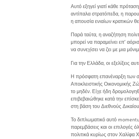
Αυτό εξηγεί γιατί κάθε πρότασ
αντίπαλα στρατόπεδα, η παρου
η απουσία ενιαίων κρατικών θ
Παρά ταύτα, η αναζήτηση πολιτ
μπορεί να παραμείνει επ’ αόρ
να συνεχίσει να ζει με μια μόνιμ
Για την Ελλάδα, οι εξελίξεις αυ
Η πρόσφατη επανέναρξη των συ
Αποκλειστικής Οικονομικής Ζών
το μηδέν. Είχε ήδη δρομολογη
επιβεβαιώθηκε κατά την επίσκ
στη βάση του Διεθνούς Δικαίο
Το διπλωματικό αυτό momentum
παρεμβάσεις και οι επιλογές 
πολιτικά κυρίως στον Χαλίφα 