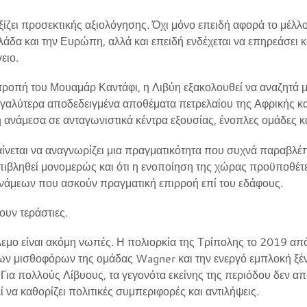
αξίζει προσεκτικής αξιολόγησης. Όχι μόνο επειδή αφορά το μέλλ
λάδα και την Ευρώπη, αλλά και επειδή ενδέχεται να επηρεάσει κ
ειο.
τροπή του Μουαμάρ Καντάφι, η Λιβύη εξακολουθεί να αναζητά μι
εγαλύτερα αποδεδειγμένα αποθέματα πετρελαίου της Αφρικής κα
η ανάμεσα σε ανταγωνιστικά κέντρα εξουσίας, ένοπλες ομάδες κα
νεται να αναγνωρίζει μια πραγματικότητα που συχνά παραβλέπετ
επιβληθεί μονομερώς και ότι η ενοποίηση της χώρας προϋποθέτ
υνάμεων που ασκούν πραγματική επιρροή επί του εδάφους.
ουν τεράστιες.
εμο είναι ακόμη νωπές. Η πολιορκία της Τρίπολης το 2019 από
ων μισθοφόρων της ομάδας Wagner και την ενεργό εμπλοκή ξέ
 Για πολλούς Λίβυους, τα γεγονότα εκείνης της περιόδου δεν α
 να καθορίζει πολιτικές συμπεριφορές και αντιλήψεις.