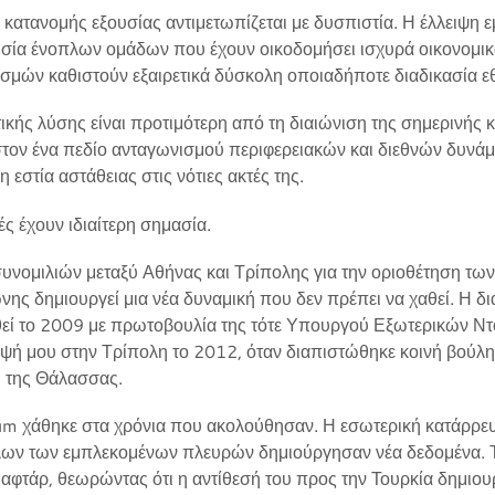
η κατανομής εξουσίας αντιμετωπίζεται με δυσπιστία. Η έλλειψη
σία ένοπλων ομάδων που έχουν οικοδομήσει ισχυρά οικονομικά
εσμών καθιστούν εξαιρετικά δύσκολη οποιαδήποτε διαδικασία ε
ικής λύσης είναι προτιμότερη από τη διαιώνιση της σημερινής 
ιστον ένα πεδίο ανταγωνισμού περιφερειακών και διεθνών δυνά
η εστία αστάθειας στις νότιες ακτές της.
τές έχουν ιδιαίτερη σημασία.
νομιλιών μεταξύ Αθήνας και Τρίπολης για την οριοθέτηση τω
ης δημιουργεί μια νέα δυναμική που δεν πρέπει να χαθεί. Η δι
θεί το 2009 με πρωτοβουλία της τότε Υπουργού Εξωτερικών Ν
εψή μου στην Τρίπολη το 2012, όταν διαπιστώθηκε κοινή βούλη
υ της Θάλασσας.
 χάθηκε στα χρόνια που ακολούθησαν. Η εσωτερική κατάρρευσ
όλων των εμπλεκομένων πλευρών δημιούργησαν νέα δεδομένα. 
Χαφτάρ, θεωρώντας ότι η αντίθεσή του προς την Τουρκία δημι