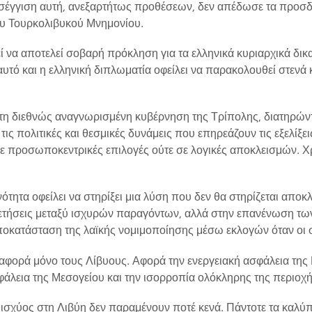
οσέγγιση αυτή, ανεξαρτήτως προθέσεων, δεν απέδωσε τα προσ
ου Τουρκολιβυκού Μνημονίου.
 να αποτελεί σοβαρή πρόκληση για τα ελληνικά κυριαρχικά δικα
αυτό και η ελληνική διπλωματία οφείλει να παρακολουθεί στενά 
τη διεθνώς αναγνωρισμένη κυβέρνηση της Τρίπολης, διατηρών
τις πολιτικές και θεσμικές δυνάμεις που επηρεάζουν τις εξελίξει
σε προσωποκεντρικές επιλογές ούτε σε λογικές αποκλεισμών. Χ
νότητα οφείλει να στηρίξει μια λύση που δεν θα στηρίζεται αποκ
ετήσεις μεταξύ ισχυρών παραγόντων, αλλά στην επανένωση τω
αποκατάσταση της λαϊκής νομιμοποίησης μέσω εκλογών όταν οι 
 αφορά μόνο τους Λίβυους. Αφορά την ενεργειακή ασφάλεια της
άλεια της Μεσογείου και την ισορροπία ολόκληρης της περιοχή
ενά ισχύος στη Λιβύη δεν παραμένουν ποτέ κενά. Πάντοτε τα καλύπ