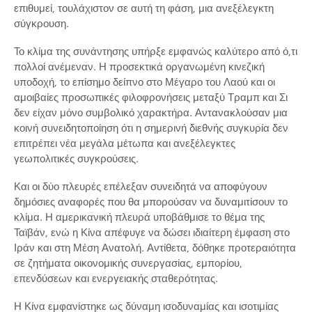
επιθυμεί, τουλάχιστον σε αυτή τη φάση, μια ανεξέλεγκτη
σύγκρουση.
Το κλίμα της συνάντησης υπήρξε εμφανώς καλύτερο από ό,τι
πολλοί ανέμεναν. Η προσεκτικά οργανωμένη κινεζική
υποδοχή, το επίσημο δείπνο στο Μέγαρο του Λαού και οι
αμοιβαίες προσωπικές φιλοφρονήσεις μεταξύ Τραμπ και Σι
δεν είχαν μόνο συμβολικό χαρακτήρα. Αντανακλούσαν μια
κοινή συνειδητοποίηση ότι η σημερινή διεθνής συγκυρία δεν
επιτρέπει νέα μεγάλα μέτωπα και ανεξέλεγκτες
γεωπολιτικές συγκρούσεις.
Και οι δύο πλευρές επέλεξαν συνειδητά να αποφύγουν
δημόσιες αναφορές που θα μπορούσαν να δυναμιτίσουν το
κλίμα. Η αμερικανική πλευρά υποβάθμισε το θέμα της
Ταϊβάν, ενώ η Κίνα απέφυγε να δώσει ιδιαίτερη έμφαση στο
Ιράν και στη Μέση Ανατολή. Αντίθετα, δόθηκε προτεραιότητα
σε ζητήματα οικονομικής συνεργασίας, εμπορίου,
επενδύσεων και ενεργειακής σταθερότητας.
Η Κίνα εμφανίστηκε ως δύναμη ισοδυναμίας και ισοτιμίας