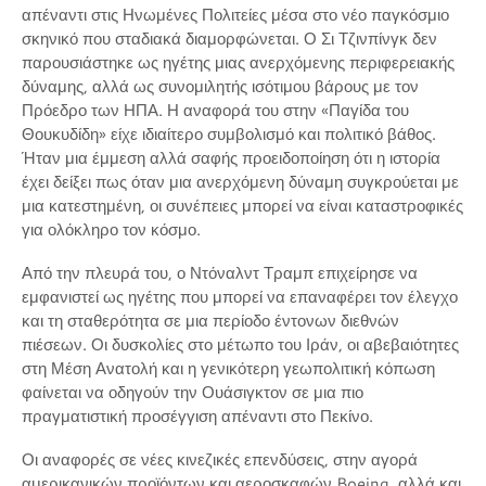
απέναντι στις Ηνωμένες Πολιτείες μέσα στο νέο παγκόσμιο
σκηνικό που σταδιακά διαμορφώνεται. Ο Σι Τζινπίνγκ δεν
παρουσιάστηκε ως ηγέτης μιας ανερχόμενης περιφερειακής
δύναμης, αλλά ως συνομιλητής ισότιμου βάρους με τον
Πρόεδρο των ΗΠΑ. Η αναφορά του στην «Παγίδα του
Θουκυδίδη» είχε ιδιαίτερο συμβολισμό και πολιτικό βάθος.
Ήταν μια έμμεση αλλά σαφής προειδοποίηση ότι η ιστορία
έχει δείξει πως όταν μια ανερχόμενη δύναμη συγκρούεται με
μια κατεστημένη, οι συνέπειες μπορεί να είναι καταστροφικές
για ολόκληρο τον κόσμο.
Από την πλευρά του, ο Ντόναλντ Τραμπ επιχείρησε να
εμφανιστεί ως ηγέτης που μπορεί να επαναφέρει τον έλεγχο
και τη σταθερότητα σε μια περίοδο έντονων διεθνών
πιέσεων. Οι δυσκολίες στο μέτωπο του Ιράν, οι αβεβαιότητες
στη Μέση Ανατολή και η γενικότερη γεωπολιτική κόπωση
φαίνεται να οδηγούν την Ουάσιγκτον σε μια πιο
πραγματιστική προσέγγιση απέναντι στο Πεκίνο.
Οι αναφορές σε νέες κινεζικές επενδύσεις, στην αγορά
αμερικανικών προϊόντων και αεροσκαφών Boeing, αλλά και