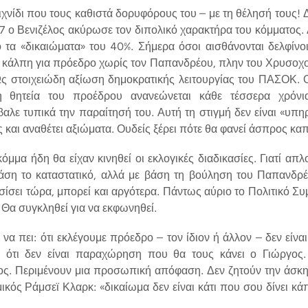
αιχνίδι που τους καθιστά δορυφόρους του – με τη θέλησή τους! 
007 ο Βενιζέλος ακύρωσε τον διπολικό χαρακτήρα του κόμματος.
τα «δικαιώματα» του 40%. Σήμερα όσοι αισθάνονται δελφίνοι
ί κάλπη για πρόεδρο χωρίς τον Παπανδρέου, πλην του Χρυσοχοϊδ
Ως στοιχειώδη αξίωση δημοκρατικής λειτουργίας του ΠΑΣΟΚ. Ο
η θητεία του προέδρου ανανεώνεται κάθε τέσσερα χρόνι
λε τυπικά την παραίτησή του. Αυτή τη στιγμή δεν είναι «υπη
και αναθέτει αξιώματα. Ουδείς ξέρει πότε θα φανεί άσπρος κα
μμα ήδη θα είχαν κινηθεί οι εκλογικές διαδικασίες. Γιατί απ
ση το καταστατικό, αλλά με βάση τη βούληση του Παπανδρέ
ίσει τώρα, μπορεί και αργότερα. Πάντως αύριο το Πολιτικό Συ
 Θα συγκληθεί για να εκφωνηθεί.
α να πει: ότι εκλέγουμε πρόεδρο – τον ίδιον ή άλλον – δεν είν
ει ότι δεν είναι παραχώρηση που θα τους κάνει ο Γιώργος. 
ος. Περιμένουν μια προσωπική απόφαση. Δεν ζητούν την άσκησ
ικός Ράμσεϊ Κλαρκ: «δικαίωμα δεν είναι κάτι που σου δίνει κάπ