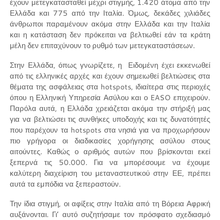
έχουν μετεγκατασταθεί μέχρι στιγμής, 1.420 άτομα από την
Ελλάδα και 775 από την Ιταλία. Όμως, δεκάδες χιλιάδες
άνθρωποι παραμένουν ακόμα στην Ελλάδα και την Ιταλία
και η κατάσταση δεν πρόκειται να βελτιωθεί εάν τα κράτη
μέλη δεν επιταχύνουν το ρυθμό των μετεγκαταστάσεων.
Στην Ελλάδα, όπως γνωρίζετε, η Ειδομένη έχει εκκενωθεί
από τις ελληνικές αρχές και έχουν σημειωθεί βελτιώσεις στα
θέματα της ασφάλειας στα hotspots, ιδιαίτερα στις περιοχές
όπου η Ελληνική Υπηρεσία Ασύλου και ο EASO επιχειρούν.
Παρόλα αυτά, η Ελλάδα χρειάζεται ακόμα την στήριξή μας
για να βελτιώσει τις συνθήκες υποδοχής και τις δυνατότητές
που παρέχουν τα hotspots στα νησιά για να προχωρήσουν
πιο γρήγορα οι διαδικασίες χορήγησης ασύλου στους
αιτούντες. Καθώς ο αριθμός αυτών που βρίσκονται εκεί
ξεπερνά τις 50.000. Για να μπορέσουμε να έχουμε
καλύτερη διαχείριση του μεταναστευτικού στην ΕΕ, πρέπει
αυτά τα εμπόδια να ξεπεραστούν.
Την ίδια στιγμή, οι αφίξεις στην Ιταλία από τη Βόρεια Αφρική
αυξάνονται. Γι’ αυτό συζητήσαμε τον πρόσφατο σχεδιασμό