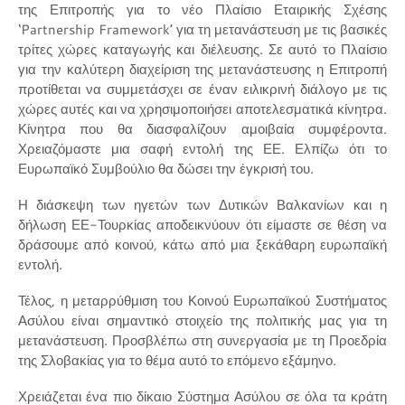
της Επιτροπής για το νέο Πλαίσιο Εταιρικής Σχέσης
‘Partnership Framework’ για τη μετανάστευση με τις βασικές
τρίτες χώρες καταγωγής και διέλευσης. Σε αυτό το Πλαίσιο
για την καλύτερη διαχείριση της μετανάστευσης η Επιτροπή
προτίθεται να συμμετάσχει σε έναν ειλικρινή διάλογο με τις
χώρες αυτές και να χρησιμοποιήσει αποτελεσματικά κίνητρα.
Κίνητρα που θα διασφαλίζουν αμοιβαία συμφέροντα.
Χρειαζόμαστε μια σαφή εντολή της ΕΕ. Ελπίζω ότι το
Ευρωπαϊκό Συμβούλιο θα δώσει την έγκρισή του.
Η διάσκεψη των ηγετών των Δυτικών Βαλκανίων και η
δήλωση ΕΕ-Τουρκίας αποδεικνύουν ότι είμαστε σε θέση να
δράσουμε από κοινού, κάτω από μια ξεκάθαρη ευρωπαϊκή
εντολή.
Τέλος, η μεταρρύθμιση του Κοινού Ευρωπαϊκού Συστήματος
Ασύλου είναι σημαντικό στοιχείο της πολιτικής μας για τη
μετανάστευση. Προσβλέπω στη συνεργασία με τη Προεδρία
της Σλοβακίας για το θέμα αυτό το επόμενο εξάμηνο.
Χρειάζεται ένα πιο δίκαιο Σύστημα Ασύλου σε όλα τα κράτη