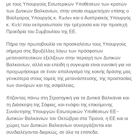
με τους Υπουργούς Εσωτερικών Υποθέσεων των κρατών
των Δυτικών Βαλκανίων, στην οποία συμμετείχαν επίσης ο
Βούλγαρος Υπουργός κ. Radev και ο Αυστριακός Υπουργός
κ. Kickl που εκπροσωπούν την τρέχουσα και την προσεχή
Προεδρία του Συμβουλίου της ΕΕ.
Πήρα την πρωτοβουλία να προσκαλέσω τους Υπουργούς
σήμερα στις Βρυξέλλες λόγω των πρόσφατων
μεταναστευτικών εξελίξεων στην περιοχή των Δυτικών
Βαλκανίων, αλλά και επειδή η συγκυρία είναι ευνοϊκή για να
προχωρήσουμε σε έναν απολογισμό της κοινής δράσης μας
γενικότερα στους τομείς της μετανάστευσης, της προστασίας
των συνόρων και της ασφάλειας.
Χτίζοντας πάνω στη Στρατηγική για τα Δυτικά Βαλκάνια και
τη Διάσκεψη της Σόφιας, και ενόψει της επικείμενης
Συνάντησης Υπουργών Εσωτερικών Υποθέσεων ΕΕ-
Δυτικών Βαλκανίων τον Οκτώβριο στα Τίρανα, η ΕΕ και οι
χώρες των Δυτικών Βαλκανίων συνεργάζονται και
συνδιαλέγονται διαρκώς, σε όλα τα επίπεδα.