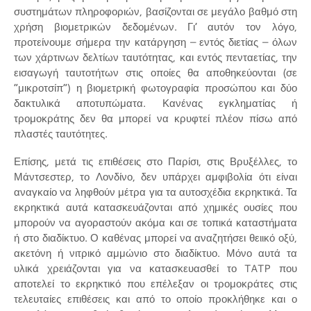
συστημάτων πληροφοριών, βασίζονται σε μεγάλο βαθμό στη
χρήση βιομετρικών δεδομένων. Γι’ αυτόν τον λόγο,
προτείνουμε σήμερα την κατάργηση – εντός διετίας – όλων
των χάρτινων δελτίων ταυτότητας, και εντός πενταετίας, την
εισαγωγή ταυτοτήτων στις οποίες θα αποθηκεύονται (σε
“μικροτσίπ”) η βιομετρική φωτογραφία προσώπου και δύο
δακτυλικά αποτυπώματα. Κανένας εγκληματίας ή
τρομοκράτης δεν θα μπορεί να κρυφτεί πλέον πίσω από
πλαστές ταυτότητες.
Επίσης, μετά τις επιθέσεις στο Παρίσι, στις Βρυξέλλες, το
Μάντσεστερ, το Λονδίνο, δεν υπάρχει αμφιβολία ότι είναι
αναγκαίο να ληφθούν μέτρα για τα αυτοσχέδια εκρηκτικά. Τα
εκρηκτικά αυτά κατασκευάζονται από χημικές ουσίες που
μπορούν να αγοραστούν ακόμα και σε τοπικά καταστήματα
ή στο διαδίκτυο. Ο καθένας μπορεί να αναζητήσει θειικό οξύ,
ακετόνη ή νιτρικό αμμώνιο στο διαδίκτυο. Μόνο αυτά τα
υλικά χρειάζονται για να κατασκευασθεί το TATP που
αποτελεί το εκρηκτικό που επέλεξαν οι τρομοκράτες στις
τελευταίες επιθέσεις και από το οποίο προκλήθηκε και ο