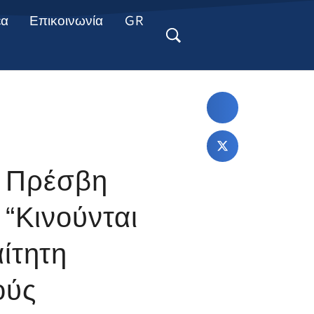
έα
Επικοινωνία
GR
υ Πρέσβη
 “Κινούνται
ίτητη
ούς