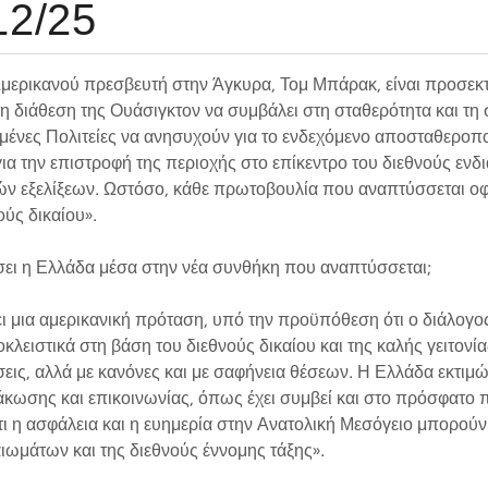
12/25
μερικανού πρεσβευτή στην Άγκυρα, Τομ Μπάρακ, είναι προσεκτι
η διάθεση της Ουάσιγκτον να συμβάλει στη σταθερότητα και τη
μένες Πολιτείες να ανησυχούν για το ενδεχόμενο αποσταθεροπο
ια την επιστροφή της περιοχής στο επίκεντρο του διεθνούς εν
ν εξελίξεων. Ωστόσο, κάθε πρωτοβουλία που αναπτύσσεται οφεί
ούς δικαίου».
σει η Ελλάδα μέσα στην νέα συνθήκη που αναπτύσσεται;
ι μια αμερικανική πρόταση, υπό την προϋπόθεση ότι ο διάλογο
οκλειστικά στη βάση του διεθνούς δικαίου και της καλής γειτονί
εις, αλλά με κανόνες και με σαφήνεια θέσεων. Η Ελλάδα εκτιμώ 
άκωσης και επικοινωνίας, όπως έχει συμβεί και στο πρόσφατο 
τι η ασφάλεια και η ευημερία στην Ανατολική Μεσόγειο μπορο
ιωμάτων και της διεθνούς έννομης τάξης».