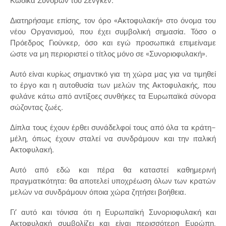
Κώδικα Συνόρων του Σένγκεν.
Διατηρήσαμε επίσης, τον όρο «Ακτοφυλακή» στο όνομα του
νέου Οργανισμού, που έχει συμβολική σημασία. Τόσο ο
Πρόεδρος Γιούνκερ, όσο και εγώ προσωπικά επιμείναμε
ώστε να μη περιοριστεί ο τίτλος μόνο σε «Συνοριοφυλακή».
Αυτό είναι κυρίως σημαντικό για τη χώρα μας για να τιμηθεί
το έργο και η αυτοθυσία των μελών της Ακτοφυλακής, που
φυλάνε κάτω από αντίξοες συνθήκες τα Ευρωπαϊκά σύνορα
σώζοντας ζωές.
Δίπλα τους έχουν έρθει συνάδελφοί τους από όλα τα κράτη-
μέλη, όπως έχουν σταλεί να συνδράμουν και την ιταλική
Ακτοφυλακή.
Αυτό από εδώ και πέρα θα καταστεί καθημερινή
πραγματικότητα: θα αποτελεί υποχρέωση όλων των κρατών
μελών να συνδράμουν όποια χώρα ζητήσει βοήθεια.
Γι’ αυτό και τόνισα ότι η Ευρωπαϊκή Συνοριοφυλακή και
Ακτοφυλακή συμβολίζει και είναι περισσότερη Ευρώπη,