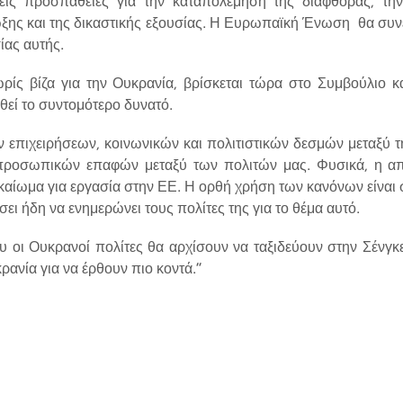
χείς προσπάθειες για την καταπολέμηση της διαφθοράς, τη
ωξης και της δικαστικής εξουσίας. Η Ευρωπαϊκή Ένωση θα συνεχ
σίας αυτής.
ωρίς βίζα για την Ουκρανία, βρίσκεται τώρα στο Συμβούλιο κ
ηθεί το συντομότερο δυνατό.
ων επιχειρήσεων, κοινωνικών και πολιτιστικών δεσμών μεταξύ τ
ιαπροσωπικών επαφών μεταξύ των πολιτών μας. Φυσικά, η 
καίωμα για εργασία στην ΕΕ. Η ορθή χρήση των κανόνων είναι σ
ει ήδη να ενημερώνει τους πολίτες της για το θέμα αυτό.
 οι Ουκρανοί πολίτες θα αρχίσουν να ταξιδεύουν στην Σένγκεν
κρανία για να έρθουν πιο κοντά.”