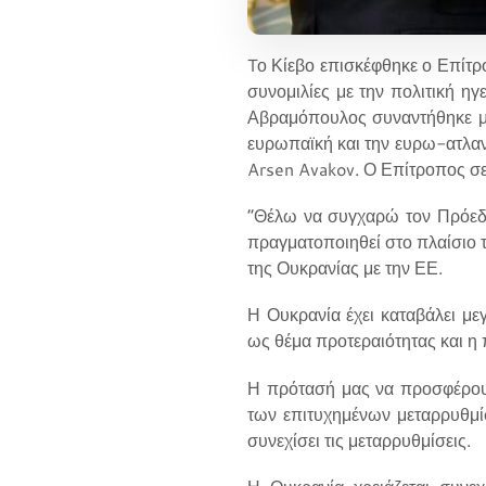
Tο Κίεβο επισκέφθηκε ο Επίτ
συνομιλίες με την πολιτική η
Αβραμόπουλος συναντήθηκε με
ευρωπαϊκή και την ευρω-ατλα
Arsen Avakov. Ο Επίτροπος σε
“Θέλω να συγχαρώ τον Πρόεδρο
πραγματοποιηθεί στο πλαίσιο 
της Ουκρανίας με την ΕΕ.
Η Ουκρανία έχει καταβάλει με
ως θέμα προτεραιότητας και η 
Η πρότασή μας να προσφέρουμ
των επιτυχημένων μεταρρυθμίσ
συνεχίσει τις μεταρρυθμίσεις.