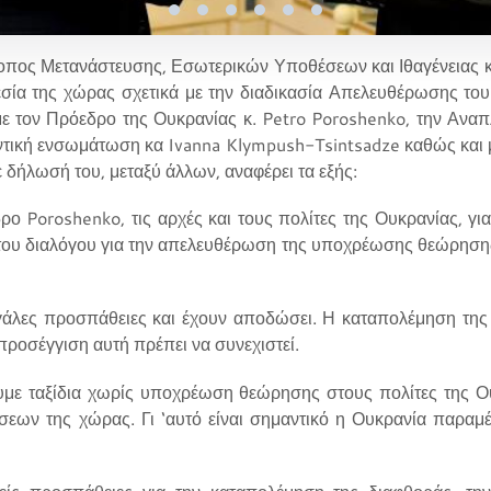
ροπος Μετανάστευσης, Εσωτερικών Υποθέσεων και Ιθαγένειας 
γεσία της χώρας σχετικά με την διαδικασία Απελευθέρωσης τ
 τον Πρόεδρο της Ουκρανίας κ. Petro Poroshenko, την Αν
ντική ενσωμάτωση κα Ivanna Klympush-Tsintsadze καθώς και 
 δήλωσή του, μεταξύ άλλων, αναφέρει τα εξής:
 Poroshenko, τις αρχές και τους πολίτες της Ουκρανίας, για
του διαλόγου για την απελευθέρωση της υποχρέωσης θεώρησης, κ
γάλες προσπάθειες και έχουν αποδώσει. Η καταπολέμηση της 
προσέγγιση αυτή πρέπει να συνεχιστεί.
ε ταξίδια χωρίς υποχρέωση θεώρησης στους πολίτες της Ου
εων της χώρας. Γι ‘αυτό είναι σημαντικό η Ουκρανία παραμέν