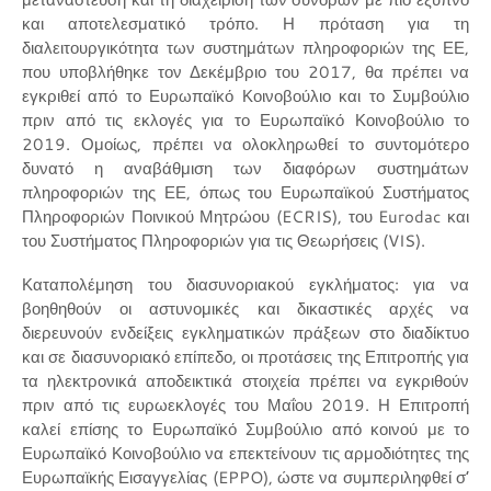
και αποτελεσματικό τρόπο. Η πρόταση για τη
διαλειτουργικότητα των συστημάτων πληροφοριών της ΕΕ,
που υποβλήθηκε τον Δεκέμβριο του 2017, θα πρέπει να
εγκριθεί από το Ευρωπαϊκό Κοινοβούλιο και το Συμβούλιο
πριν από τις εκλογές για το Ευρωπαϊκό Κοινοβούλιο το
2019. Ομοίως, πρέπει να ολοκληρωθεί το συντομότερο
δυνατό η αναβάθμιση των διαφόρων συστημάτων
πληροφοριών της ΕΕ, όπως του Ευρωπαϊκού Συστήματος
Πληροφοριών Ποινικού Μητρώου (ECRIS), του Eurodac και
του Συστήματος Πληροφοριών για τις Θεωρήσεις (VIS).
Καταπολέμηση του διασυνοριακού εγκλήματος: για να
βοηθηθούν οι αστυνομικές και δικαστικές αρχές να
διερευνούν ενδείξεις εγκληματικών πράξεων στο διαδίκτυο
και σε διασυνοριακό επίπεδο, οι προτάσεις της Επιτροπής για
τα ηλεκτρονικά αποδεικτικά στοιχεία πρέπει να εγκριθούν
πριν από τις ευρωεκλογές του Μαΐου 2019. Η Επιτροπή
καλεί επίσης το Ευρωπαϊκό Συμβούλιο από κοινού με το
Ευρωπαϊκό Κοινοβούλιο να επεκτείνουν τις αρμοδιότητες της
Ευρωπαϊκής Εισαγγελίας (EPPO), ώστε να συμπεριληφθεί σ’