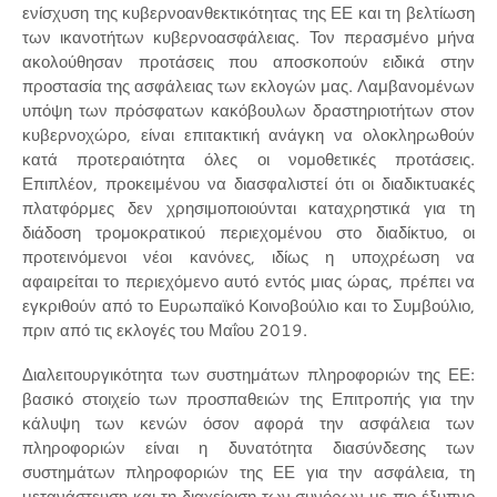
ενίσχυση της κυβερνοανθεκτικότητας της ΕΕ και τη βελτίωση
των ικανοτήτων κυβερνοασφάλειας. Τον περασμένο μήνα
ακολούθησαν προτάσεις που αποσκοπούν ειδικά στην
προστασία της ασφάλειας των εκλογών μας. Λαμβανομένων
υπόψη των πρόσφατων κακόβουλων δραστηριοτήτων στον
κυβερνοχώρο, είναι επιτακτική ανάγκη να ολοκληρωθούν
κατά προτεραιότητα όλες οι νομοθετικές προτάσεις.
Επιπλέον, προκειμένου να διασφαλιστεί ότι οι διαδικτυακές
πλατφόρμες δεν χρησιμοποιούνται καταχρηστικά για τη
διάδοση τρομοκρατικού περιεχομένου στο διαδίκτυο, οι
προτεινόμενοι νέοι κανόνες, ιδίως η υποχρέωση να
αφαιρείται το περιεχόμενο αυτό εντός μιας ώρας, πρέπει να
εγκριθούν από το Ευρωπαϊκό Κοινοβούλιο και το Συμβούλιο,
πριν από τις εκλογές του Μαΐου 2019.
Διαλειτουργικότητα των συστημάτων πληροφοριών της ΕΕ:
βασικό στοιχείο των προσπαθειών της Επιτροπής για την
κάλυψη των κενών όσον αφορά την ασφάλεια των
πληροφοριών είναι η δυνατότητα διασύνδεσης των
συστημάτων πληροφοριών της ΕΕ για την ασφάλεια, τη
μετανάστευση και τη διαχείριση των συνόρων με πιο έξυπνο