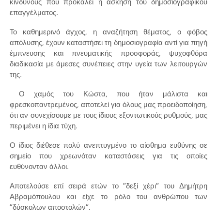
κινδύνους που προκαλεί η άσκηση του δημοσιογραφικού
επαγγέλματος.
Το καθημερινό άγχος, η αναζήτηση θέματος, ο φόβος
απόλυσης, έχουν καταστήσει τη δημοσιογραφία αντί για πηγή
έμπνευσης και πνευματικής προσφοράς, ψυχοφθόρα
διαδικασία με άμεσες συνέπειες στην υγεία των λειτουργών
της.
Ο χαμός του Κώστα, που ήταν μάλιστα και
φρεσκοπαντρεμένος, αποτελεί για όλους μας προειδοποίηση,
ότι αν συνεχίσουμε με τους ίδιους εξοντωτικούς ρυθμούς, μας
περιμένει η ίδια τύχη.
Ο ίδιος διέθεσε πολύ ανεπτυγμένο το αίσθημα ευθύνης σε
σημείο που χρεωνόταν καταστάσεις για τις οποίες
ευθύνονταν άλλοι.
Αποτελούσε επί σειρά ετών το “δεξί χέρι” του Δημήτρη
Αβραμόπουλου και είχε το ρόλο του ανθρώπου των
“δύσκολων αποστολών”.