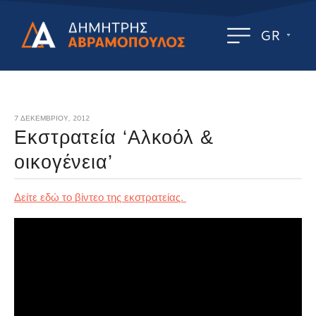
GR
7 ΔΕΚΕΜΒΡΊΟΥ, 2012
Εκστρατεία ‘Αλκοόλ &
οικογένεια’
Δείτε εδώ το βίντεο της εκστρατείας.