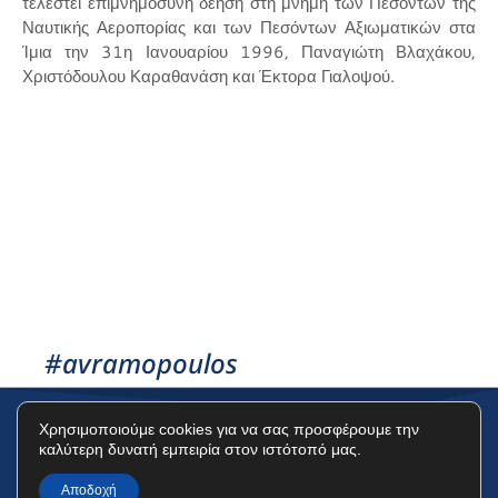
τελεστεί επιμνημόσυνη δέηση στη μνήμη των Πεσόντων της
Ναυτικής Αεροπορίας και των Πεσόντων Αξιωματικών στα
Ίμια την 31η Ιανουαρίου 1996, Παναγιώτη Βλαχάκου,
Χριστόδουλου Καραθανάση και Έκτορα Γιαλοψού.
#avramopoulos
Χρησιμοποιούμε cookies για να σας προσφέρουμε την
καλύτερη δυνατή εμπειρία στον ιστότοπό μας.
Όροι Χρήσης
Πολιτική Προστασίας Δεδομένων
Πολιτική Cookies
Αποδοχή