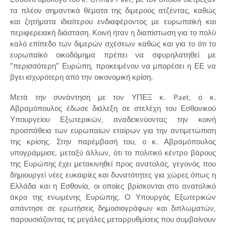
τα πλέον σημαντικά θέματα της διμερούς ατζέντας, καθώς
και ζητήματα ιδιαίτερου ενδιαφέροντος με ευρωπαϊκή και
περιφερειακή διάσταση. Κοινή ήταν η διαπίστωση για το πολύ
καλό επίπεδο των διμερών σχέσεων καθώς και για το ότι το
ευρωπαϊκό οικοδόμημα πρέπει να σφυρηλατηθεί με
“περισσότερη” Ευρώπη, προκειμένου να μπορέσει η ΕΕ να
βγει ισχυρότερη από την οικονομική κρίση.
Μετά την συνάντηση με τον ΥΠΕΞ κ. Paet, ο κ.
Αβραμόπουλος έδωσε διάλεξη σε στελέχη του Εσθονικού
Υπουργείου Εξωτερικών, αναδεικνύοντας την κοινή
προσπάθεια των ευρωπαίων εταίρων για την αντιμετώπιση
της κρίσης. Στην παρέμβασή του, ο κ. Αβραμόπουλος
υπογράμμισε, μεταξύ άλλων, ότι το πολιτικό κέντρο βάρους
της Ευρώπης έχει μετακινηθεί προς ανατολάς, γεγονός που
δημιουργεί νέες ευκαιρίες και δυνατότητες για χώρες όπως η
Ελλάδα και η Εσθονία, οι οποίες βρίσκονται στο ανατολικό
άκρο της ενωμένης Ευρώπης. Ο Υπουργός Εξωτερικών
απάντησε σε ερωτήσεις δημοσιογράφων και διπλωματών,
παρουσιάζοντας τις μεγάλες μεταρρυθμίσεις που συμβαίνουν