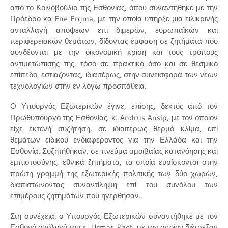
από το Κοινοβούλιο της Εσθονίας, όπου συναντήθηκε με την
Πρόεδρο κα Ene Ergma, με την οποία υπήρξε μια ειλικρινής
ανταλλαγή απόψεων επί διμερών, ευρωπαϊκών και
περιφερειακών θεμάτων, δίδοντας έμφαση σε ζητήματα που
συνδέονται με την οικονομική κρίση και τους τρόπους
αντιμετώπισής της, τόσο σε πρακτικό όσο και σε θεσμικό
επίπεδο, εστιάζοντας, ιδιαιτέρως, στην συνεισφορά των νέων
τεχνολογιών στην εν λόγω προσπάθεια.
Ο Υπουργός Εξωτερικών έγινε, επίσης, δεκτός από τον
Πρωθυπουργό της Εσθονίας, κ. Andrus Ansip, με τον οποίον
είχε εκτενή συζήτηση, σε ιδιαιτέρως θερμό κλίμα, επί
θεμάτων ειδικού ενδιαφέροντος για την Ελλάδα και την
Εσθονία. Συζητήθηκαν, σε πνεύμα αμοιβαίας κατανόησης και
εμπιστοσύνης, εθνικά ζητήματα, τα οποία ευρίσκονται στην
πρώτη γραμμή της εξωτερικής πολιτικής των δύο χωρών,
διαπιστώνοντας συναντίληψη επί του συνόλου των
επιμέρους ζητημάτων που ηγέρθησαν.
Στη συνέχεια, ο Υπουργός Εξωτερικών συναντήθηκε με τον
Εσθονό ομόλογό του κ. Urmas Paet, με τον οποίον διέτρεξαν