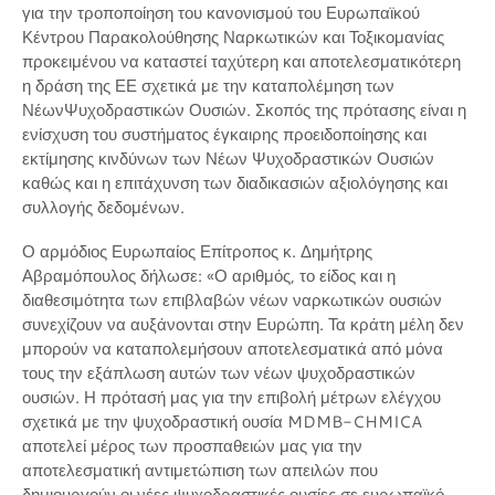
για την τροποποίηση του κανονισμού του Ευρωπαϊκού
Κέντρου Παρακολούθησης Ναρκωτικών και Τοξικομανίας
προκειμένου να καταστεί ταχύτερη και αποτελεσματικότερη
η δράση της ΕΕ σχετικά με την καταπολέμηση των
ΝέωνΨυχοδραστικών Ουσιών. Σκοπός της πρότασης είναι η
ενίσχυση του συστήματος έγκαιρης προειδοποίησης και
εκτίμησης κινδύνων των Νέων Ψυχοδραστικών Ουσιών
καθώς και η επιτάχυνση των διαδικασιών αξιολόγησης και
συλλογής δεδομένων.
Ο αρμόδιος Ευρωπαίος Επίτροπος κ. Δημήτρης
Αβραμόπουλος δήλωσε: «Ο αριθμός, το είδος και η
διαθεσιμότητα των επιβλαβών νέων ναρκωτικών ουσιών
συνεχίζουν να αυξάνονται στην Ευρώπη. Τα κράτη μέλη δεν
μπορούν να καταπολεμήσουν αποτελεσματικά από μόνα
τους την εξάπλωση αυτών των νέων ψυχοδραστικών
ουσιών. Η πρότασή μας για την επιβολή μέτρων ελέγχου
σχετικά με την ψυχοδραστική ουσία MDMB-CHMICA
αποτελεί μέρος των προσπαθειών μας για την
αποτελεσματική αντιμετώπιση των απειλών που
δημιουργούν οι νέες ψυχοδραστικές ουσίες σε ευρωπαϊκό