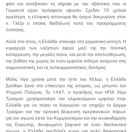
φίλο και κατέβασαν τη σημαία με την σβάστικα που οι
Γερμανοί είχαν πρόσφατα υψώσει. Σχεδόν 70 χρόνια
αργότερα, η ελληνική αστυνομία θα έριχνε δακρυγόνα στον
κ. Γλέζο ο οποίος διαδήλωνε κατά του προγράμματος
λιτότητας.
Αλλά στο τέλος, η Ελλάδα υπέκυψε στη γερμανική κατοχή. Η
κυριαρχία των ναζιστών έφερε μαζί της την πολιτική
κατάρρευση, την μεγάλη πείνα, και μετά την απελευθέρωση,
την βύθιση της χώρας σε έναν εμφύλιο πόλεμο ανάμεσα στις
κομμουνιστικές και τις αντικομμουνιστικές δυνάμεις.
Μόλις λίγα χρόνια μετά την ήττα του Χίτλερ, η Ελλάδα
βρέθηκε ξανά στο επίκεντρο της ιστορίας, ως μέτωπο του
Ψυχρού Πολέμου. Το 1947, ο πρόεδρος των ΗΠΑ Χάρι
Τρούμαν χρησιμοποίησε τον κλιμακούμενο εμφύλιο στην
Ελλάδα για να πείσει το Κογκρέσο να στηρίξει το Δόγμα
Τρούμαν και την ειρηνική δέσμευση αμερικανικών πόρων
για τον αγώνα κατά του Κομμουνισμού και την ανοικοδόμηση
της Ευρώπης. Ανυψωμένη ξαφνικά σε έναν διατλαντικό
αγώνα, η Ελλάδα συμβόλιζε τώρα μια πολύ διαφορετική