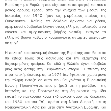
Ευρώπη – μία Ευρώπη που είχε αυτοκαταστραφεί, και που ο
μόνος δρόμος εξόδου από την ανέχεια των μέσων της
δεκαετίας του 1940 ήταν ως μικρότερος εταίρος της
Ουάσινγκτον. Καθώς τα δολάρια άρχισαν να ρέουν,
αμερικανοί σύμβουλοι έλεγαν στους έλληνες πολιτικούς τι να
κάνουν και αμερικανικές βόμβες ναπάλμ έκαιγαν τα
ελληνικά βουνά καθώς οι κομμουνιστές αντάρτες τρέπονταν
σε φυγή.
Η πολιτική και οικονομική ένωση της Ευρώπης υποτίθεται ότι
θα έβαζε τέλος στις αδυναμίες και την εξάρτηση της
διχοτομημένης ηπείρου. Και εδώ η Ελλάδα έγινε σύμβολο
μιας νέας φάσης στην ευρωπαϊκή ιστορία. Η πτώση της
στρατιωτικής δικτατορίας το 1974 δεν έφερε στη χώρα μόνο
την πλήρη ένταξη σε αυτό που θα γινόταν η Ευρωπαϊκή
Ενωση. Προανήγγηλε επίσης (μαζί με τη μετάβαση της
Ισπανίας και της Πορτογαλίας στη δημοκρατία την ίδια
εποχή) το παγκόσμιο κύμα εκδημοκρατισμού της δεκαετίας
του 1980 και του ’90, πρώτα στη Νότια Αμερική και τη
Νοτιοανατολική Ασία και μετά στην Ανατολική Ευρώπη. Και