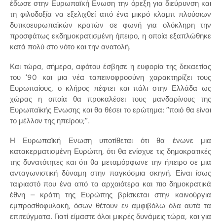
έδωσε στην Ευρωπαϊκή Ενωση την όρεξη για διεύρυνση και
τη φιλοδοξία να εξελιχθεί από ένα μικρό κλαμπ πλούσιων
δυτικοευρωπαϊκών κρατών σε φωνή για ολόκληρη την
προσφάτως εκδημοκρατισμένη ήπειρο, η οποία εξαπλώθηκε
κατά πολύ στο νότο και την ανατολή.
Και τώρα, σήμερα, αφότου έσβησε η ευφορία της δεκαετίας
του ’90 και μια νέα ταπεινοφροσύνη χαρακτηρίζει τους
Ευρωπαίους, ο κλήρος πέφτει και πάλι στην Ελλάδα ως
χώρας η οποία θα προκαλέσει τους μανδαρίνους της
Ευρωπαϊκής Ενωσης και θα θέσει το ερώτημα: “ποιό θα είναι
το μέλλον της ηπείρου;”.
Η Ευρωπαϊκή Ενωση υποτίθεται ότι θα ένωνε μια
κατακερματισμένη Ευρώπη, ότι θα ενίσχυε τις δημοκρατικές
της δυνατότητες και ότι θα μεταμόρφωνε την ήπειρο σε μια
ανταγωνιστική δύναμη στην παγκόσμια σκηνή. Είναι ίσως
ταιριαστό που ένα από τα αρχαιότερα και πιο δημοκρατικά
έθνη – κράτη της Ευρώπης βρίσκεται στην καινούργια
εμπροσθοφυλακή, όσων θέτουν εν αμφιβόλω όλα αυτά τα
επιτεύγματα. Γιατί είμαστε όλοι μικρές δυνάμεις τώρα, και για