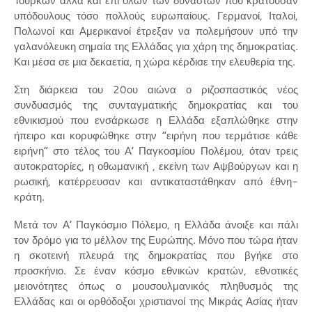
Τούρκων αλλά και επί όλων των δυναστών που κρατούσαν
υπόδουλους τόσο πολλούς ευρωπαίους. Γερμανοί, Ιταλοί,
Πολωνοί και Αμερικανοί έτρεξαν να πολεμήσουν υπό την
γαλανόλευκη σημαία της Ελλάδας για χάρη της δημοκρατίας.
Και μέσα σε μια δεκαετία, η χώρα κέρδισε την ελευθερία της.
Στη διάρκεια του 20ου αιώνα ο ριζοσπαστικός νέος
συνδυασμός της συνταγματικής δημοκρατίας και του
εθνικισμού που ενσάρκωσε η Ελλάδα εξαπλώθηκε στην
ήπειρο και κορυφώθηκε στην “ειρήνη που τερμάτισε κάθε
ειρήνη” στο τέλος του Α’ Παγκοσμίου Πολέμου, όταν τρεις
αυτοκρατορίες, η οθωμανική , εκείνη των Αψβούργων και η
ρωσική, κατέρρευσαν και αντικαταστάθηκαν από έθνη-
κράτη.
Μετά τον Α’ Παγκόσμιο Πόλεμο, η Ελλάδα άνοιξε και πάλι
τον δρόμο για το μέλλον της Ευρώπης. Μόνο που τώρα ήταν
η σκοτεινή πλευρά της δημοκρατίας που βγήκε στο
προσκήνιο. Σε έναν κόσμο εθνικών κρατών, εθνοτικές
μειονότητες όπως ο μουσουλμανικός πληθυσμός της
Ελλάδας και οι ορθόδοξοι χριστιανοί της Μικράς Ασίας ήταν