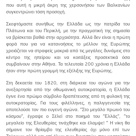
που αυτή η μικρή άκρη της χερσονήσου των Βαλκανίων
συγκεντρώνει τόση προσοχή.
Σκεφτόμαστε συνήθως την Ελλάδα ως την πατρίδα του
Πλάτωνα και του Περικλή, με την πραγματική της σημασία
να βρίσκεται βαθιά στην αρχαιότητα. Αλλά δεν είναι η πρώτη
φορά που για να κατανοήσεις το μέλλον της Ευρώπης
χρειάζεται να στραφείς μακριά από τις μεγάλες δυνάμεις στο
κέντρο της ηπείρου και να κοιτάξεις προσεκτικά όσα
συμβαίνουν στην Αθήνα. Τα τελευταία 200 χρόνια η Ελλάδα
ήταν στην πρώτη γραμμή της εξέλιξης της Ευρώπης.
Στη δεκαετία του 1820, στη διάρκεια του αγώνα για την
ανεξαρτησία από την οθωμανική αυτοκρατορία, η Ελλάδα
έγινε ένα πρώιμο σύμβολο δραπέτευσης από τη φυλακή της
αυτοκρατορίας. Για τους φιλέλληνες, η παλιγγενεσία της
αποτελούσε τον πιο ευγενή αγώνα. “Στο μεγάλο πρωινό του
κόσμου”, έγραψε ο Σέλεϊ στο ποιημά του “Ελλάς”, “το
μεγαλείο της Ελευθερίας τινάχθηκε και έλαμψε! ” Η νίκη θα
σήμαινε τον θρίαμβο της ελευθερίας όχι μόνο επί των