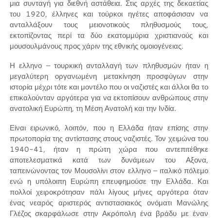
μια συνταγή για διεθνή αστάθεια. Στις αρχές της δεκαετίας
του 1920, έλληνες και τούρκοι ηγέτες αποφάσισαν να
ανταλλάξουν τους μειονοτικούς πληθυσμούς τους,
εκτοπίζοντας περί τα δύο εκατομμύρια χριστιανούς και
μουσουλμάνους προς χάριν της εθνικής ομοιογένειας.
Η ελληνο – τουρκική ανταλλαγή των πληθυσμών ήταν η
μεγαλύτερη οργανωμένη μετακίνηση προσφύγων στην
ιστορία μέχρι τότε και μοντέλο που οι ναζιστές και άλλοι θα το
επικαλούνταν αργότερα για να εκτοπίσουν ανθρώπους στην
ανατολική Ευρώπη, τη Μέση Ανατολή και την Ινδία.
Είναι ειρωνικό, λοιπόν, που η Ελλάδα ήταν επίσης στην
πρωτοπορία της αντίστασης στους ναζιστές. Τον χειμώνα του
1940-41, ήταν η πρώτη χώρα που αντεπιτέθηκε
αποτελεσματικά κατά των δυνάμεων του Αξονα,
ταπεινώνοντας τον Μουσολίνι στον ελληνο – ιταλικό πόλεμο
ενώ η υπόλοιπη Ευρώπη επευφημούσε την Ελλάδα. Και
πολλοί χειροκρότησαν πάλι λίγους μήνες αργότερα όταν
ένας νεαρός αριστερός αντιστασιακός ονόματι Μανώλης
Γλέζος σκαρφάλωσε στην Ακρόπολη ένα βράδυ με έναν