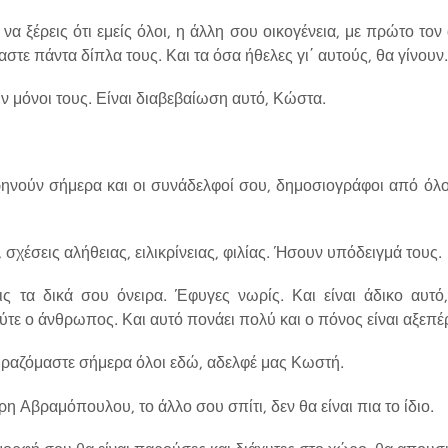
 να ξέρεις ότι εμείς όλοι, η άλλη σου οικογένεια, με πρώτο το
τε πάντα δίπλα τους. Και τα όσα ήθελες γι΄ αυτούς, θα γίνουν.
υν μόνοι τους. Είναι διαβεβαίωση αυτό, Κώστα.
θρηνούν σήμερα και οι συνάδελφοί σου, δημοσιογράφοι από όλ
υς, σχέσεις αλήθειας, ειλικρίνειας, φιλίας. Ήσουν υπόδειγμά τους.
ς τα δικά σου όνειρα. Έφυγες νωρίς. Και είναι άδικο αυτό,
ύτε ο άνθρωπος. Και αυτό πονάει πολύ και ο πόνος είναι αξεπέ
ραζόμαστε σήμερα όλοι εδώ, αδελφέ μας Κωστή.
η Αβραμόπουλου, το άλλο σου σπίτι, δεν θα είναι πια το ίδιο.