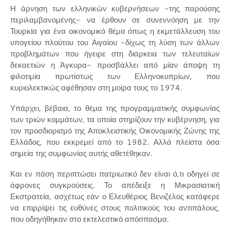
Η άρνηση των ελληνικών κυβερνήσεων -της παρούσης
περιλαμβανομένης- να έρθουν σε συνεννόηση με την
Τουρκία για ένα οικονομικό θέμα όπως η εκμετάλλευση του
υπογείου πλούτου του Αιγαίου -δίχως τη λύση των άλλων
προβλημάτων που ήγειρε στη διάρκεια των τελευταίων
δεκαετιών η Άγκυρα- προσβάλλει από μίαν άποψη τη
φιλοτιμία πρωτίστως των Ελληνοκυπρίων, που
κυριολεκτικώς αφέθησαν στη μοίρα τους το 1974.
Υπάρχει, βέβαια, το θέμα της προγραμματικής συμφωνίας
των τριών κομμάτων, τα οποία στηρίζουν την κυβέρνηση, για
τον προσδιορισμό της Αποκλειστικής Οικονομικής Ζώνης της
Ελλάδος, που εκκρεμεί από το 1982. Αλλά πλείστα όσα
σημεία της συμφωνίας αυτής αθετέθηκαν.
Και εν πάση περιπτώσει πατριωτικό δεν είναι ό,τι οδηγεί σε
άφρονες συγκρούσεις. Το απέδειξε η Μικρασιατική
Εκστρατεία, ασχέτως εάν ο Ελευθέριος Βενιζέλος κατάφερε
να επιρρίψει τις ευθύνες στους πολιτικούς του αντιπάλους,
που οδηγήθηκαν στο εκτελεστικό απόσπασμα.