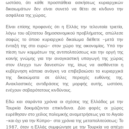
ωστόσο, ότι κάθε προσπάθεια ασκήσεως κυριαρχικών
δικαιωμάτων δεν είναι συνετό να θέτει σε κίνδυνο την
ασφάλεια της χώρας.
Είναι επίσης προφανές ότι η Ελλάς την τελευταία τριετία,
λόγω του οξύτατου δημοσιονομικού προβλήματος, απώλεσε
σαφώς το όποιο κυριαρχικό δικαίωμα διέθετε -μετά την
ένταξή της στο ευρώ- στον χώρο της οικονομίας. Υπό την
πίεση των κομμάτων της αντιπολιτεύσεως και την οργή της
κοινής γνώμης για την αναγκαστική υπαγωγή της χώρας
στον έλεγχο των δανειστών της, ίσως να αισθάνεται η
κυβέρνηση κάποια ανάγκη να επιβεβαιώσει τα κυριαρχικά
της δικαιώματα σε άλλες περιοχές ευθύνης της.
Ανακλαστικές αντιδράσεις της μορφής αυτής, ωστόσο,
ενέχουν σοβαρότατους κινδύνους.
Εδώ και σαράντα χρόνια οι σχέσεις της Ελλάδος με την
Τουρκία δοκιμάζονται επικίνδυνα. Δύο φορές οι χώρες
ευρέθησαν στο χείλος πολεμικής αναμετρήσεως για το Αιγαίο
-και όχι για την Κύπρο- στα χρόνια της μεταπολιτεύσεως: Το
1987, όταν η Ελλάς συμφώνησε με την Τουρκία να απέχει