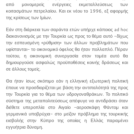
από μονομερείς ενέργειες εκμεταλλεύσεως των
κοιτασμάτων πετρελαίου. Και εκ νέου το 1996, εξ αφορμής
της κρίσεως των Ιμίων.
Εάν στη διάρκεια των σαράντα ετών υπήρχε κάποιος ad hoc
διακανονισμός με την Τουρκία ως προς το θέμα αυτό -δίχως
την εσπευσμένη «ρύθμιση» των άλλων προβλημάτων που
υφίστανται- το οικονομικό όφελος θα ήταν πολλαπλό. Πέραν
τούτου, η οικονομική συνεργασία στον τομέα αυτό θα
δημιουργούσε ασφαλώς προϋποθέσεις κοινής δράσεως και
σε άλλους τομείς.
Θα ήταν ίσως σκόπιμο εάν η ελληνική εξωτερική πολιτική
έπαυε να προσδιορίζεται με βάση την αντιπαλότητά της προς
την Τουρκία για το θέμα των υδρογοναθράκων. Το πολιτικό
σύστημα της μεταπολιτεύσεως απέφυγε να αντιδράσει όταν
διέθετε υπεροπλία στο Αιγαίο -αεροσκάφη Φάντομ και
γερμανικά υποβρύχια- στο μείζον πρόβλημα της τουρκικής
εισβολής στην Κύπρο της οποίας η Ελλάς παραμένει
εγγυήτρια δύναμη.