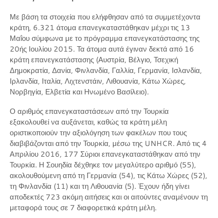
Με βάση τα στοιχεία που ελήφθησαν από τα συμμετέχοντα
κράτη, 6.321 άτομα επανεγκαταστάθηκαν μέχρι τις 13
Μαΐου σύμφωνα με το πρόγραμμα επανεγκατάστασης της
20ής Ιουλίου 2015. Τα άτομα αυτά έγιναν δεκτά από 16
κράτη επανεγκατάστασης (Αυστρία, Βέλγιο, Τσεχική
Δημοκρατία, Δανία, Φινλανδία, Γαλλία, Γερμανία, Ισλανδία,
Ιρλανδία, Ιταλία, Λιχτενστάιν, Λιθουανία, Κάτω Χώρες,
Νορβηγία, Ελβετία και Ηνωμένο Βασίλειο).
Ο αριθμός επανεγκαταστάσεων από την Τουρκία
εξακολουθεί να αυξάνεται, καθώς τα κράτη μέλη
οριστικοποιούν την αξιολόγηση των φακέλων που τους
διαβιβάζονται από την Τουρκία, μέσω της UNHCR. Από τις 4
Απριλίου 2016, 177 Σύριοι επανεγκαταστάθηκαν από την
Τουρκία. Η Σουηδία δέχθηκε τον μεγαλύτερο αριθμό (55),
ακολουθούμενη από τη Γερμανία (54), τις Κάτω Χώρες (52),
τη Φινλανδία (11) και τη Λιθουανία (5). Έχουν ήδη γίνει
αποδεκτές 723 ακόμη αιτήσεις και οι αιτούντες αναμένουν τη
μεταφορά τους σε 7 διαφορετικά κράτη μέλη.