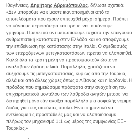
Ιθαγένειας,
Δημήτρης Αβραμόπουλος
, δήλωσε σχετικά:
«Δεν μπορούμε να είμαστε ικανοποιημένοι από τα
αποτελέσματα που έχουν επιτευχθεί μέχρι σήμερα. Πρέπει
να κάνουμε περισσότερα και πρέπει να τα κάνουμε
γρήγορα. Πρέπει να αντιμετωπίσουμε τάχιστα την επείγουσα
ανθρωπιστική κατάσταση στην Ελλάδα και να αποφύγουμε
την επιδείνωση της κατάστασης στην Ιταλία. Ο σχεδιασμός
των επερχόμενων μετεγκαταστάσεων πρέπει να υλοποιηθεί.
Καλώ όλα τα κράτη μέλη να προετοιμαστούν ώστε να
αναλάβουν δράση τελικά. Παράλληλα, χρειάζεται να
αυξήσουμε τις μετεγκαταστάσεις, κυρίως από την Τουρκία,
αλλά και από άλλες χώρες όπως ο Λίβανος και η Ιορδανία. Η
πρόοδος που σημειώσαμε πρόσφατα στην αναχαίτιση του
επιχειρηματικού μοντέλου των λαθροδιακινητών μπορεί να
διατηρηθεί μόνο εάν ανοίξει παράλληλα μια ασφαλής νόμιμη
δίοδος για τους αιτούντες άσυλο. Είναι σημαντικό να
εντείνουμε τις προσπάθειές μας και να υλοποιήσουμε
πλήρως τον μηχανισμό 1:1 ως μέρος της συμφωνίας ΕΕ-
Τουρκίας.»