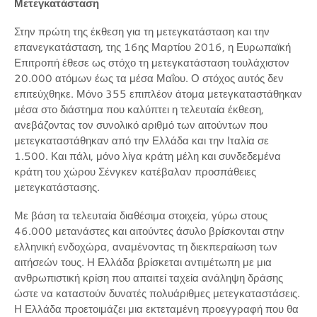
Μετεγκατάσταση
Στην πρώτη της έκθεση για τη μετεγκατάσταση και την
επανεγκατάσταση, της 16ης Μαρτίου 2016, η Ευρωπαϊκή
Επιτροπή έθεσε ως στόχο τη μετεγκατάσταση τουλάχιστον
20.000 ατόμων έως τα μέσα Μαΐου. Ο στόχος αυτός δεν
επιτεύχθηκε. Μόνο 355 επιπλέον άτομα μετεγκαταστάθηκαν
μέσα στο διάστημα που καλύπτει η τελευταία έκθεση,
ανεβάζοντας τον συνολικό αριθμό των αιτούντων που
μετεγκαταστάθηκαν από την Ελλάδα και την Ιταλία σε
1.500. Και πάλι, μόνο λίγα κράτη μέλη και συνδεδεμένα
κράτη του χώρου Σένγκεν κατέβαλαν προσπάθειες
μετεγκατάστασης.
Με βάση τα τελευταία διαθέσιμα στοιχεία, γύρω στους
46.000 μετανάστες και αιτούντες άσυλο βρίσκονται στην
ελληνική ενδοχώρα, αναμένοντας τη διεκπεραίωση των
αιτήσεών τους. Η Ελλάδα βρίσκεται αντιμέτωπη με μια
ανθρωπιστική κρίση που απαιτεί ταχεία ανάληψη δράσης
ώστε να καταστούν δυνατές πολυάριθμες μετεγκαταστάσεις.
Η Ελλάδα προετοιμάζει μια εκτεταμένη προεγγραφή που θα