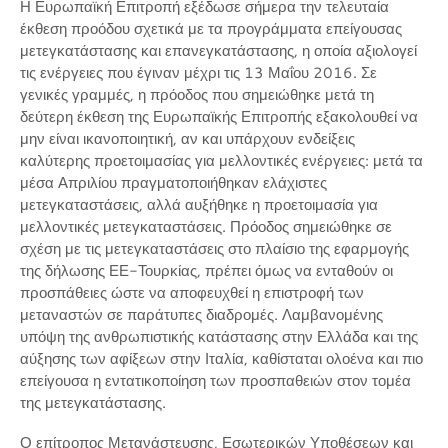
Η Ευρωπαϊκή Επιτροπή εξέδωσε σήμερα την τελευταία
έκθεση προόδου σχετικά με τα προγράμματα επείγουσας
μετεγκατάστασης και επανεγκατάστασης, η οποία αξιολογεί
τις ενέργειες που έγιναν μέχρι τις 13 Μαΐου 2016. Σε
γενικές γραμμές, η πρόοδος που σημειώθηκε μετά τη
δεύτερη έκθεση της Ευρωπαϊκής Επιτροπής εξακολουθεί να
μην είναι ικανοποιητική, αν και υπάρχουν ενδείξεις
καλύτερης προετοιμασίας για μελλοντικές ενέργειες: μετά τα
μέσα Απριλίου πραγματοποιήθηκαν ελάχιστες
μετεγκαταστάσεις, αλλά αυξήθηκε η προετοιμασία για
μελλοντικές μετεγκαταστάσεις. Πρόοδος σημειώθηκε σε
σχέση με τις μετεγκαταστάσεις στο πλαίσιο της εφαρμογής
της δήλωσης ΕΕ-Τουρκίας, πρέπει όμως να ενταθούν οι
προσπάθειες ώστε να αποφευχθεί η επιστροφή των
μεταναστών σε παράτυπες διαδρομές. Λαμβανομένης
υπόψη της ανθρωπιστικής κατάστασης στην Ελλάδα και της
αύξησης των αφίξεων στην Ιταλία, καθίσταται ολοένα και πιο
επείγουσα η εντατικοποίηση των προσπαθειών στον τομέα
της μετεγκατάστασης.
Ο επίτροπος Μετανάστευσης, Εσωτερικών Υποθέσεων και