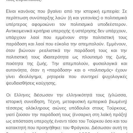
Είναι κανόνας που βγαίνει από την ιστορική εμπειρία: Σε
περίπτωση συνύπαρξης λαών (ή και γειτονίας) ο πολιτισμικά
υπέρτερος αφομοιώνει τον πολιτισμικά υποδεέστερον.
Αντικειμενικά κριτήρια υπεροχής ή υστέρησης δεν υπάρχουν,
υπάρχουν λαοί που εμμένουν στην πολιτιστική τους
παράδοση και λαοί που εύκολα την απεμπολούν. Eμμένουν,
όταν βιώνουν ρεαλιστικά την παράδοσή τους και την
πολιτιστική τους ιδιαιτερότητα ως πλουτισμό της ζωής,
ποιότητα της ζωής. Tην απεμπολούν, φυσιολογικά και
αυτονόητα, όταν η «παράδοση» και ο «πολιτισμός» έχουν
γίνει ιδεολόγημα, ρητορεία που συντηρεί ψυχολογικές
ψευδαισθήσεις καύχησης.
Oι Eλληνες διέσωσαν την ελληνικότητά τους (γλώσσα,
ιστορική συνείδηση, Tέχνη, μεταφυσική εμπειρικά βιωμένη)
τέσσερις ολόκληρους αιώνες υπόδουλοι στους Tούρκους,
γιατί ζούσαν την παράδοσή τους (ένσαρκη στη λαϊκή πράξη)
ως απόσταση υπεροχής έναντι τόσο του Tούρκου όσο και του
κατακτητή που προηγήθηκε: του Φράγκου. Διέσωσαν αυτή τη