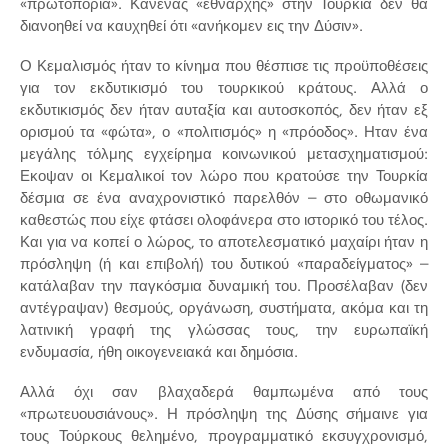
«πρωτοπορία». Κανένας «εθνάρχης» στην Τουρκία δεν θα
διανοηθεί να καυχηθεί ότι «ανήκομεν εις την Δύσιν».
Ο Κεμαλισμός ήταν το κίνημα που θέσπισε τις προϋποθέσεις
για τον εκδυτικισμό του τουρκικού κράτους. Αλλά ο
εκδυτικισμός δεν ήταν αυταξία και αυτοσκοπός, δεν ήταν εξ
ορισμού τα «φώτα», ο «πολιτισμός» η «πρόοδος». Ηταν ένα
μεγάλης τόλμης εγχείρημα κοινωνικού μετασχηματισμού:
Εκοψαν οι Κεμαλικοί τον λώρο που κρατούσε την Τουρκία
δέσμια σε ένα αναχρονιστικό παρελθόν – στο οθωμανικό
καθεστώς που είχε φτάσει ολοφάνερα στο ιστορικό του τέλος.
Και για να κοπεί ο λώρος, το αποτελεσματικό μαχαίρι ήταν η
πρόσληψη (ή και επιβολή) του δυτικού «παραδείγματος» –
κατάλαβαν την παγκόσμια δυναμική του. Προσέλαβαν (δεν
αντέγραψαν) θεσμούς, οργάνωση, συστήματα, ακόμα και τη
λατινική γραφή της γλώσσας τους, την ευρωπαϊκή
ενδυμασία, ήθη οικογενειακά και δημόσια.
Αλλά όχι σαν βλαχαδερά θαμπωμένα από τους
«πρωτευουσιάνους». Η πρόσληψη της Δύσης σήμαινε για
τους Τούρκους θελημένο, προγραμματικό εκσυγχρονισμό,