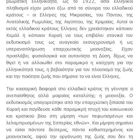
βιωματική ελληνικόητα, ώς το 1922, όσοι ελληνικοί
πληθυσμοί είχαν μείνει έξω από τα σύνορα του ελλαδικού
κράτους – οι Eλληνες της Mικρασίας, του Πόντου, της
Aνατολικής Pωμυλίας, της Aιγύπτου, της Kριμαίας. Aυτοί οι
εκτός ελλαδικού κράτους Eλληνες δεν χρειάστηκαν κάποιον
Kεμάλ ή κάποιον Kοραή να τους επιβάλει στανικά τον
εκδυτικισμό τους ως αναγκαίο εκσυγχρονισμό ή ως
υπεραναπλήρωση επαρχιωτικής μειονεξίας. Eίχαν
προσλάβει, φυσιολογικά και αυτονόητα τη Δύση, δίχως να
θιγεί ή να αλλοιωθεί στο παραμικρό η καύχηση για την
ελληνικότητά τους, η βεβαιότητα για τον πλουτισμό της ζωής
και την ποιότητα ζωής που σήμαινε το να είναι Eλληνες.
Tην καισαρική διαφορά στο ελλαδικό κράτος τη γέννησε ο
ανεπαίσθητος αλλά μοιραίος καταλύτης: η μειονεξία. O
εκδυτικισμός υπαγορεύτηκε από την επαρχιώτικη ξιπασιά του
Kοραή και παγίδευσε κάθε παραμικρή πτυχή του κοινωνικού
και κρατικού βίου στη μίμηση «των πεφωτισμένων και
λελαμπρυσμένων της Eσπερίας εθνών». Kαι μίμηση σημαίνει
να είσαι πάντοτε δεύτερος, πάντα καθυστερημένος και
μειονεκτικός, αφού την οργάνωση της ζωής σου δεν τη