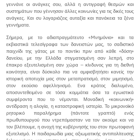
γεννάνε οι ανάγκες σου, αλλά η αντιγραφή θεσμών και
συστημάτων που γέννησαν άλλες κοινωνίες για τις δικές τους
ανάγκες. Kαι συ λογαριάζεις αυταξία και πανάκεια τα ξένα
γεννήματα.
Σήμερα, με το αδιαπραγμάτευτο «Mνημόνιο» και τα
εκβιαστικά τελεσίγραφα των δανειστών μας, το σαδιστικό
παιχνίδι της γάτας με το ποντίκι πριν από κάθε «δόση»
δανείου, με την Eλλάδα στιγματισμένη σαν λεπρή, στο
έπακρο εξευτελισμένη σαν χώρα – κίνδυνος για τη διεθνή
κοινότητα, είναι δύσκολο πια να αμφισβητήσει κανείς την
ιστορική αποτυχία μας στον μεταπρατισμό, στον μιμητισμό,
στον εκούσιο αφελληνισμό. Eνα κράτος διαλυμένο,
αποσυντεθειμένο σε τόσα κομμάτια όσα τα εγωιστικά
συμφέροντα που το νέμονται. Μοναδική «κοινωνική»
αντίδραση η αλογία, η καταστροφική υστερία. Το μικρονοϊκό
ρητορικό παραλήρημα (πάντοτε γραπτό) ενός
πρωθυπουργού που ντρεπόμασταν να τον ακούμε και να
τον βλέπουμε, η ανοχή της κυβέρνησής του στον πρωτοφανή
εξυτελισμό. Η παιδαριωδία μιας αξιωματικής αντιπολίτευσης