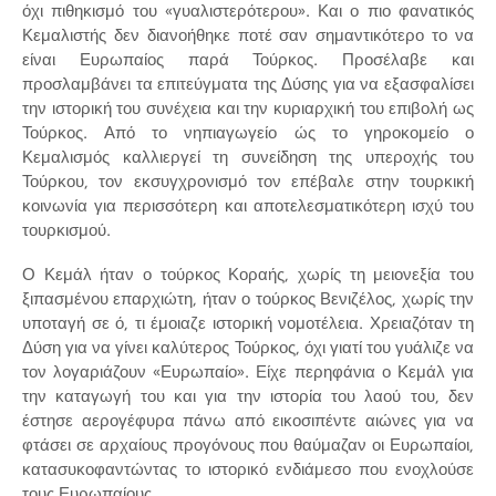
όχι πιθηκισμό του «γυαλιστερότερου». Και ο πιο φανατικός
Κεμαλιστής δεν διανοήθηκε ποτέ σαν σημαντικότερο το να
είναι Ευρωπαίος παρά Τούρκος. Προσέλαβε και
προσλαμβάνει τα επιτεύγματα της Δύσης για να εξασφαλίσει
την ιστορική του συνέχεια και την κυριαρχική του επιβολή ως
Τούρκος. Από το νηπιαγωγείο ώς το γηροκομείο ο
Κεμαλισμός καλλιεργεί τη συνείδηση της υπεροχής του
Τούρκου, τον εκσυγχρονισμό τον επέβαλε στην τουρκική
κοινωνία για περισσότερη και αποτελεσματικότερη ισχύ του
τουρκισμού.
Ο Κεμάλ ήταν ο τούρκος Κοραής, χωρίς τη μειονεξία του
ξιπασμένου επαρχιώτη, ήταν ο τούρκος Βενιζέλος, χωρίς την
υποταγή σε ό, τι έμοιαζε ιστορική νομοτέλεια. Χρειαζόταν τη
Δύση για να γίνει καλύτερος Τούρκος, όχι γιατί του γυάλιζε να
τον λογαριάζουν «Ευρωπαίο». Είχε περηφάνια ο Κεμάλ για
την καταγωγή του και για την ιστορία του λαού του, δεν
έστησε αερογέφυρα πάνω από εικοσιπέντε αιώνες για να
φτάσει σε αρχαίους προγόνους που θαύμαζαν οι Ευρωπαίοι,
κατασυκοφαντώντας το ιστορικό ενδιάμεσο που ενοχλούσε
τους Ευρωπαίους.