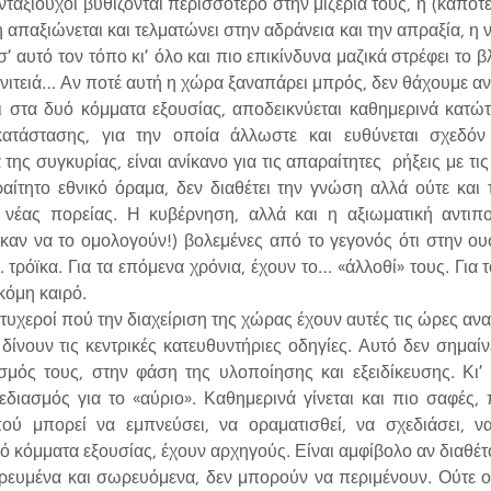
ταξιούχοι βυθίζονται περισσότερο στην μιζέρια τους, η (κάποτ
 απαξιώνεται και τελματώνει στην αδράνεια και την απραξία, η ν
’ αυτό τον τόπο κι’ όλο και πιο επικίνδυνα μαζικά στρέφει το βλ
ενιτειά… Αν ποτέ αυτή η χώρα ξαναπάρει μπρός, δεν θάχουμε 
τα δυό κόμματα εξουσίας, αποδεικνύεται καθημερινά κατώ
ατάστασης, για την οποία άλλωστε και ευθύνεται σχεδόν α
 της συγκυρίας, είναι ανίκανο για τις απαραίτητες ρήξεις με τ
ραίτητο εθνικό όραμα, δεν διαθέτει την γνώση αλλά ούτε και
 νέας πορείας. Η κυβέρνηση, αλλά και η αξιωματική αντι
ς καν να το ομολογούν!) βολεμένες από το γεγονός ότι στην ου
 τρόϊκα. Για τα επόμενα χρόνια, έχουν το… «άλλοθί» τους. Για το
κόμη καιρό.
εροί πού την διαχείριση της χώρας έχουν αυτές τις ώρες αναλά
δίνουν τις κεντρικές κατευθυντήριες οδηγίες. Αυτό δεν σημαίν
ισμός τους, στην φάση της υλοποίησης και εξειδίκευσης. Κι
χεδιασμός για το «αύριο». Καθημερινά γίνεται και πιο σαφέ
πού μπορεί να εμπνεύσει, να οραματισθεί, να σχεδιάσει, να
υό κόμματα εξουσίας, έχουν αρχηγούς. Είναι αμφίβολο αν διαθέτ
ένα και σωρευόμενα, δεν μπορούν να περιμένουν. Ούτε οι 