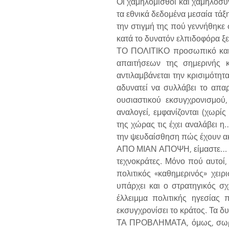
Οι χαμηλόμισθοι και χαμηλοσυν
τα εθνικά δεδομένα μεσαία τάξη
την στιγμή της πού γεννήθηκε σ
κατά το δυνατόν ελπιδοφόρα ξ
ΤΟ ΠΟΛΙΤΙΚΟ προσωπικό και σ
απαιτήσεων της σημερινής κ
αντιλαμβάνεται την κρισιμότητα
αδυνατεί να συλλάβει το απα
ουσιαστικού εκσυγχρονισμού,
αναλογεί, εμφανίζονται (χωρί
της χώρας τις έχει αναλάβει η…
την ψευδαίσθηση πώς έχουν α
ΑΠΟ ΜΙΑΝ ΑΠΟΨΗ, είμαστε… τυχ
τεχνοκράτες. Μόνο πού αυτοί, 
πολιτικός «καθημερινός» χειρ
υπάρχει και ο στρατηγικός σ
έλλειμμα πολιτικής ηγεσίας 
εκσυγχρονίσει το κράτος. Τα δ
ΤΑ ΠΡΟΒΛΗΜΑΤΑ, όμως, σωρευμ