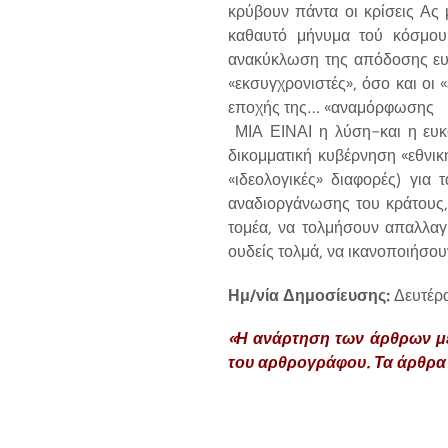
κρύβουν πάντα οι κρίσεις Ας
καθαυτό μήνυμα τού κόσμου 
ανακύκλωση της απόδοσης ευθ
«εκσυγχρονιστές», όσο και οι
εποχής της… «αναμόρφωσης
ΜΙΑ ΕΙΝΑΙ η λύση-και η ευκα
δικομματική κυβέρνηση «εθνικ
«ιδεολογικές» διαφορές) για
αναδιοργάνωσης του κράτους,
τομέα, να τολμήσουν απαλλαγ
ουδείς τολμά, να ικανοποιήσου
Ημ/νία Δημοσίευσης:
Δευτέρ
«Η ανάρτηση των άρθρων με 
του αρθρογράφου. Τα άρθρα 