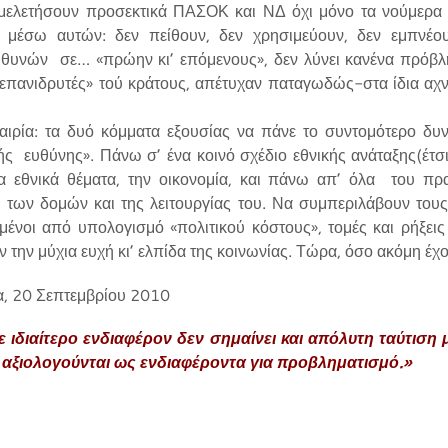
 μελετήσουν προσεκτικά ΠΑΣΟΚ και ΝΔ όχι μόνο τα νούμερ
μέσω αυτών: δεν πείθουν, δεν χρησιμεύουν, δεν εμπνέο
υνών σε… «πρώην κι’ επόμενους», δεν λύνει κανένα πρόβλη
 «επανιδρυτές» τού κράτους, απέτυχαν παταγωδώς-στα ίδια αχνά
ιρία: τα δυό κόμματα εξουσίας να πάνε το συντομότερο δυνα
ής ευθύνης». Πάνω σ’ ένα κοινό σχέδιο εθνικής ανάταξης(έτσι 
 τα εθνικά θέματα, την οικονομία, και πάνω απ’ όλα του πρ
 των δομών και της λειτουργίας του. Να συμπεριλάβουν τους
μένοι από υπολογισμό «πολιτικού κόστους», τομές και ρήξει
ν την μύχια ευχή κι’ ελπίδα της κοινωνίας. Τώρα, όσο ακόμη έ
α, 20 Σεπτεμβρίου 2010
ιδιαίτερο ενδιαφέρον δεν σημαίνει και απόλυτη ταύτιση 
αξιολογούνται ως ενδιαφέροντα για προβληματισμό.»