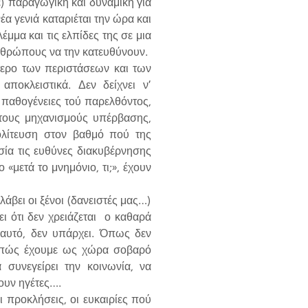
ε) παραγωγική και δυναμική για
έα γενιά καταριέται την ώρα και
έμμα και τις ελπίδες της σε μια
ανθρώπους να την κατευθύνουν.
τερο των περιστάσεων και των
ποκλειστικά. Δεν δείχνει ν’
ις παθογένειες τού παρελθόντος,
 τους μηχανισμούς υπέρβασης,
πολίτευση στον βαθμό πού της
σία τις ευθύνες διακυβέρνησης
 «μετά το μνημόνιο, τι;», έχουν
βει οι ξένοι (δανειστές μας…)
ει ότι δεν χρειάζεται ο καθαρά
’ αυτό, δεν υπάρχει. Όπως δεν
ς, πώς έχουμε ως χώρα σοβαρό
 συνεγείρει την κοινωνία, να
ουν ηγέτες….
προκλήσεις, οι ευκαιρίες πού