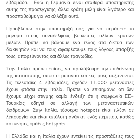
εβδομάδα. Ενώ η Γερμανία είναι σταθερά υποστηρικτής
αυτής της προσέγγισης, άλλα κράτη μέλη είναι λιγότερο και
προσπαθούμε για να αλλάξει αυτό.
Προσβλέπω στην υποστήριξή σας για να περάσετε το
μήνυμα στους συναδέλφους βουλευτές άλλων κρατών
μελών. Πρέπει να βάλουμε ένα τέλος στα δίκτυα των
διακινητών και να τους αφαιρέσουμε τους λόγους ύπαρξής
τους, αποφεύγοντας και άλλες τραγωδίες.
Στην Ιταλία πρέπει επίσης να προλάβουμε την επιδείνωση
της κατάστασης, όπου οι μεταναστευτικές ροές αυξάνονται.
Τις τελευταίες 4 εβδομάδες, σχεδόν 11.000 μετανάστες
έχουν φτάσει στην Ιταλία. Πρέπει να επισημάνω ότι δεν
έχουμε μέχρι στιγμής καμία ένδειξη ότι η συμφωνία ΕΕ-
Τουρκίας οδηγεί σε αλλαγή των μεταναστευτικών
διαδρομών. Στην Ιταλία, τέσσερα hotspots είναι πλέον σε
λειτουργία και είναι απόλυτη ανάγκη, ενός πέμπτου, καθώς
και κινητές ομάδες hotspots.
Η Ελλάδα και η Ιταλία έχουν εντείνει τις προσπάθειες τους