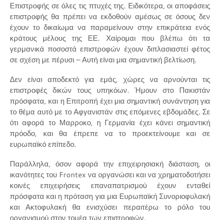
Επιστροφής σε όλες τις πτυχές της. Ειδικότερα, οι αποφάσεις
επιστροφής θα πρέπει να εκδοθούν αμέσως σε όσους δεν
έχουν το δικαίωμα να παραμείνουν στην επικράτεια ενός
κράτους μέλους της ΕΕ. Χαίρομαι που βλέπω ότι τα
γερμανικά ποσοστά επιστροφών έχουν διπλασιαστεί φέτος
σε σχέση με πέρυσι – Αυτή είναι μια σημαντική βελτίωση.
Δεν είναι αποδεκτό για εμάς, χώρες να αρνούνται τις
επιστροφές δικών τους υπηκόων. Ήμουν στο Πακιστάν
πρόσφατα, και η Επιτροπή έχει μια σημαντική συνάντηση για
το θέμα αυτό με το Αφγανιστάν στις επόμενες εβδομάδες. Σε
ότι αφορά το Μαρροκο, η Γερμανία έχει κάνει σημαντική
πρόοδο, και θα έπρεπε να το προεκτείνουμε και σε
ευρωπαϊκό επίπεδο.
Παράλληλα, όσον αφορά την επιχειρησιακή διάσταση, οι
ικανότητες του Frontex να οργανώσει και να χρηματοδοτήσει
κοινές επιχειρήσεις επαναπατρισμού έχουν ενταθεί
πρόσφατα και η πρόταση για μια Ευρωπαϊκή Συνοριοφυλακή
και Ακτοφυλακή θα ενισχύσει περαιτέρω το ρόλο του
οργανισμού στον τομέα των επιστροφών.