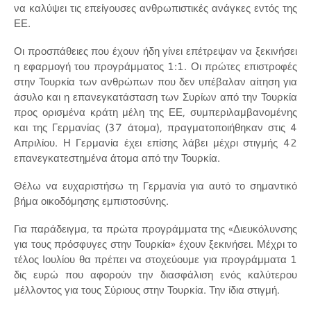
να καλύψει τις επείγουσες ανθρωπιστικές ανάγκες εντός της
ΕΕ.
Οι προσπάθειες που έχουν ήδη γίνει επέτρεψαν να ξεκινήσει
η εφαρμογή του προγράμματος 1:1. Οι πρώτες επιστροφές
στην Τουρκία των ανθρώπων που δεν υπέβαλαν αίτηση για
άσυλο και η επανεγκατάσταση των Συρίων από την Τουρκία
προς ορισμένα κράτη μέλη της ΕΕ, συμπεριλαμβανομένης
και της Γερμανίας (37 άτομα), πραγματοποιήθηκαν στις 4
Απριλίου. Η Γερμανία έχει επίσης λάβει μέχρι στιγμής 42
επανεγκατεστημένα άτομα από την Τουρκία.
Θέλω να ευχαριστήσω τη Γερμανία για αυτό το σημαντικό
βήμα οικοδόμησης εμπιστοσύνης.
Για παράδειγμα, τα πρώτα προγράμματα της «Διευκόλυνσης
για τους πρόσφυγες στην Τουρκία» έχουν ξεκινήσει. Μέχρι το
τέλος Ιουλίου θα πρέπει να στοχεύουμε για προγράμματα 1
δις ευρώ που αφορούν την διασφάλιση ενός καλύτερου
μέλλοντος για τους Σύριους στην Τουρκία. Την ίδια στιγμή.