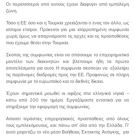
Οι περισσότεροι από αυτούς έχουν διαφύγει από εμπόλεμη
ζώνη.
Τόσο η ΕΕ όσο και η Τουρκία χρειάζονται ο ένας τον άλλο, ως
ισότιμοι εταίροι. Πρόκειται για μια ισορροπημένη συμφωνία
χωρίς όμως να απαρνιόμαστε τις αρχές και τις προϋποθέσεις
που έχουμε θέσει στην Τουρκία.
Σκοπός της συμφωνίας είναι να σπάσουμε το επιχειρηματικό
μοντέλο των διακινητών και βλέπουμε ήδη τα πρώτα
αποτελέσματα για αυτό. Η συμφωνία σκοπεύει να εξαλείψει
τις παράνομες διαδρομές προς την ΕΕ. Προφανώς σε πλήρη
συμφωνία με το ευρωπαϊκό και το διεθνές δίκαιο.
Έχουν σημαντικά μειωθεί οι αφίξεις στα ελληνικά νησιά –
κάτω από 200 την ημέρα. Εργαζόμαστε εντατικά για να
στηρίξουμε την εφαρμογή της συμφωνίας.
Απαιτεί τεράστιες επιχειρησιακές προσπάθειες από όλους
τους εμπλεκόμενους, και πάνω απ’ όλα από την Ελλάδα. Γι’
αυτό χαιρετίζω το νέο μέσο Βοήθειας Έκτακτης Ανάγκης, για