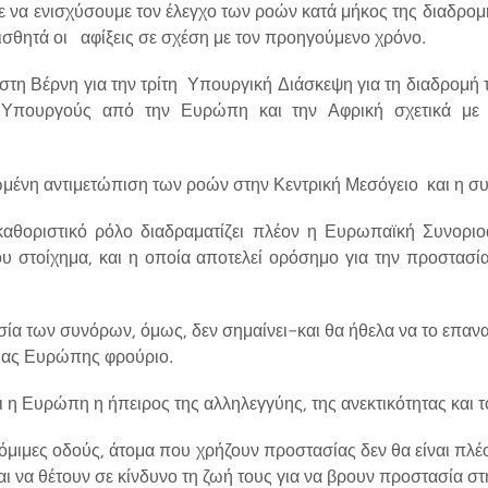
ε να ενισχύσουμε τον έλεγχο των ροών κατά μήκος της διαδρομ
ισθητά οι αφίξεις σε σχέση με τον προηγούμενο χρόνο.
 στη Βέρνη για την τρίτη Υπουργική Διάσκεψη για τη διαδρομή 
Υπουργούς από την Ευρώπη και την Αφρική σχετικά με 
ωμένη αντιμετώπιση των ροών στην Κεντρική Μεσόγειο και η συ
καθοριστικό ρόλο διαδραματίζει πλέον η Ευρωπαϊκή Συνοριο
 στοίχημα, και η οποία αποτελεί ορόσημο για την προστασ
ία των συνόρων, όμως, δεν σημαίνει-και θα ήθελα να το επαν
μιας Ευρώπης φρούριο.
ι η Ευρώπη η ήπειρος της αλληλεγγύης, της ανεκτικότητας και 
νόμιμες οδούς, άτομα που χρήζουν προστασίας δεν θα είναι πλ
και να θέτουν σε κίνδυνο τη ζωή τους για να βρουν προστασία σ