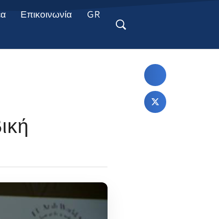
έα
Επικοινωνία
GR
ική