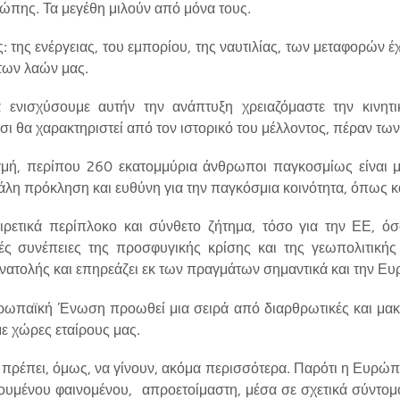
ρώπης. Τα μεγέθη μιλούν από μόνα τους.
: της ενέργειας, του εμπορίου, της ναυτιλίας, των μεταφορών έχ
 των λαών μας.
 ενισχύσουμε αυτήν την ανάπτυξη χρειαζόμαστε την κινητ
τσι θα χαρακτηριστεί από τον ιστορικό του μέλλοντος, πέραν τω
τιγμή, περίπου 260 εκατομμύρια άνθρωποι παγκοσμίως είναι μ
άλη πρόκληση και ευθύνη για την παγκόσμια κοινότητα, όπως κ
ιρετικά περίπλοκο και σύνθετο ζήτημα, τόσο για την ΕΕ, όσ
κές συνέπειες της προσφυγικής κρίσης και της γεωπολιτικής 
νατολής και επηρεάζει εκ των πραγμάτων σημαντικά και την Ε
Ευρωπαϊκή Ένωση προωθεί μια σειρά από διαρθρωτικές και μακ
ε χώρες εταίρους μας.
, πρέπει, όμως, να γίνουν, ακόμα περισσότερα. Παρότι η Ευρώπ
ουμένου φαινομένου, απροετοίμαστη, μέσα σε σχετικά σύντομ