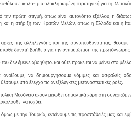
 καθόλου εύκολο- μια ολοκληρωμένη στρατηγική για τη Μετανά
ό την πρώτη στιγμή, όπως είναι αυτονόητο εξάλλου, η διάσ
 και η στήριξη των Κρατών Μελών, όπως η Ελλάδα και η Ιτ
ις αρχές της αλληλεγγύης και της συνυπευθυνότητας, θέσαμ
με κάθε δυνατή βοήθεια για την αντιμετώπιση της πρωτόγνωρης
ου δεν έμεινε αβοήθητο, και ούτε πρόκειται να μείνει στο μέλλο
ανοίξουμε, να δημιουργήσουμε νόμιμες και ασφαλείς οδ
έσουμε υπό έλεγχο τις ανεξέλεγκτες μεταναστευτικές ροές.
ατολική Μεσόγειο έχουν μειωθεί σημαντικά χάρη στη συνεχιζό
ξακολουθεί να ισχύει.
όμως με την Τουρκία, εντείνουμε τις προσπάθειές μας και ε