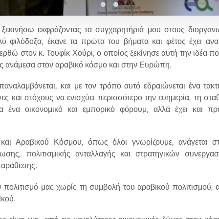
 ξεκινήσω εκφράζοντας τα συγχαρητήριά μου στους διοργα
ύ φιλόδοξα, έκανε τα πρώτα του βήματα και φέτος έχει ανα
θώ στον κ. Τουφίκ Χούρι, ο οποίος ξεκίνησε αυτή την ιδέα που
εις ανάμεσα στον αραβικό κόσμο και στην Ευρώπη.
αναλαμβάνεται, και με τον τρόπο αυτό εδραιώνεται ένα τακτ
ες και στόχους να ενισχύει περισσότερο την ευημερία, τη στα
ια ένα οικονομικό και εμπορικό φόρουμ, αλλά έχει και π
αι Αραβικού Κόσμου, όπως όλοι γνωρίζουμε, ανάγεται σ
ωσης, πολιτισμικής ανταλλαγής και στρατηγικών συνεργα
παράθεσης.
ν πολιτισμό μας χωρίς τη συμβολή του αραβικού πολιτισμού, α
ϊκού.