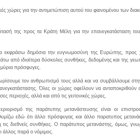
κές χώρες για την αντιμετώπιση αυτού του φαινομένου των διακιν
ότασή της προς τα Κράτη Μέλη για την επανεγκατάσταση το
να εκφράσω δημόσια την ευγνωμοσύνη της Ευρώπης, προς 
 κάτω από ιδιαίτερα δύσκολες συνθήκες, δεδομένης και της γεω
ομμύρια πρόσφυγες.
ρίσουμε τον ανθρωπισμό τους αλλά και να συμβάλλουμε στη
ανεγκατάστασης. Όλες οι χώρες οφείλουν να ανταποκριθούν σ
ες περιοχές, αλλά και από τις γειτονικές χώρες.
περιορισμό της παράτυπης μετανάστευσης είναι οι επιστρο
υμίζω εδώ ότι άλλο πρόσφυγας και άλλο παρατυπος μετανάσ
 τις διεθνείς συνθήκες. Ο παράτυπος μετανάστης, όμως, γνωρί
ι άλλος παρά ο νόμιμος.