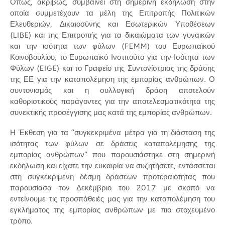
Όπως, ακριβώς, συμβαίνει στη σημερινή εκδήλωση στην
οποία συμμετέχουν τα μέλη της Επιτροπής Πολιτικών
Ελευθεριών, Δικαιοσύνης και Εσωτερικών Υποθέσεων
(LIBE) και της Επιτροπής για τα δικαιώματα των γυναικών
και την ισότητα των φύλων (FEMM) του Ευρωπαϊκού
Κοινοβουλίου, το Ευρωπαϊκό Ινστιτούτο για την Ισότητα των
Φύλων (
EIGE
) και το Γραφείο της Συντονίστριας της δράσης
της ΕΕ για την καταπολέμηση της εμπορίας ανθρώπων. Ο
συντονισμός και η συλλογική δράση αποτελούν
καθοριστικούς παράγοντες για την αποτελεσματικότητα της
συνεκτικής προσέγγισης μας κατά της εμπορίας ανθρώπων.
Η Έκθεση για τα “συγκεκριμένα μέτρα για τη διάσταση της
ισότητας των φύλων σε δράσεις καταπολέμησης της
εμπορίας ανθρώπων” που παρουσιάστηκε στη σημερινή
εκδήλωση και είχατε την ευκαιρία να συζητήσετε, εντάσσεται
στη συγκεκριμένη δέσμη δράσεων προτεραιότητας που
παρουσίασα τον Δεκέμβριο του 2017 με σκοπό να
εντείνουμε τις προσπάθειές μας για την καταπολέμηση του
εγκλήματος της εμπορίας ανθρώπων με πιο στοχευμένο
τρόπο.