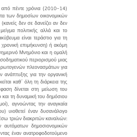
α από πέντε χρόνια (2010-14)
ητα των δημοσίων οικονομικών
(κανείς δεν σε δανείζει αν δεν
μείγμα πολιτικής αλλά και το
ύβευμα είναι τεράστιο για τη
ή χρονική επιμήκυνση) ή ακόμη
σημερινό Μνημόνιο και η ομαλή
εισοδηματικού περιορισμού μιας
 πρωτογενών πλεονασμάτων για
 ανάπτυξης για την οργανική
ται καθ΄ όλη τη διάρκεια της
μφαση δίνεται στη μείωση του
 και τη δυναμική του δημόσιου
μοί), αγνοώντας την αναγκαία
ου) υιοθετεί έναν δυσανάλογο
έσω τριών διακριτών καναλιών:
ν αυτόματων δημοσιονομικών
ώντας έναν ανατροφοδοτούμενο