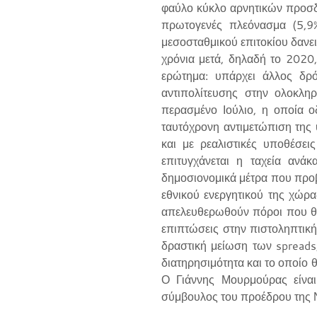
φαύλο κύκλο αρνητικών προσδο
πρωτογενές πλεόνασμα (5,9
μεσοσταθμικού επιτοκίου δανεισ
χρόνια μετά, δηλαδή το 2020
ερώτημα: υπάρχει άλλος δρό
αντιπολίτευσης στην ολοκλη
περασμένο Ιούλιο, η οποία ο
ταυτόχρονη αντιμετώπιση της 
και με ρεαλιστικές υποθέσε
επιτυγχάνεται η ταχεία ανά
δημοσιονομικά μέτρα που προβλ
εθνικού ενεργητικού της χώρα
απελευθερωθούν πόροι που θα
επιπτώσεις στην πιστοληπτικ
δραστική μείωση των spreads,
διατηρησιμότητα και το οποίο θ
Ο Γιάννης Μουρμούρας είναι
σύμβουλος του προέδρου της