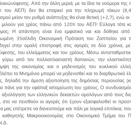
κιώνύφεσης. Από την άλλη μεριά, με τα ίδια τα νούμερα της τρ
% του ΑΕΠ) δεν θα επαρκεί για την πληρωμή τόκων (8,
μού μείον τον ρυθμό ανάπτυξης θα είναι θετική (+2,7), ενώ οι 
, μιλούν για χρέος πάνω από 120% του ΑΕΠ! Εύλογα τότε και 
μος; Η απάντηση είναι ένα εμφατικό ναι και δόθηκε από
ρωμένη 35σέλιδη Οικονομική Πρόταση του Ζαππείου για 
δηγεί στην ομαλή επιστροφή στις αγορές σε δύο χρόνια, με 
ύφεσης, του ελλείμματος και του χρέους. Μέσω αντισταθμιστ
ις γύρω από τον πολλαπλασιαστή δαπανών, την ελαστικότη
καμψη της οικονομίας και ο μηδενισμός του κυκλικού ελλε
έπει το Μνημόνιο μπορεί να μηδενισθεί και το διαρθρωτικό έλλ
ς, δηλαδή την άμεση αξιοποίηση της δημόσιας περιουσίας (κι
 πάνε για την εφάπαξ απομείωση του χρέους. Ο συνδυασμός 
ή αξιολόγηση των ελληνικών δεκαετών ομολόγων από τους διεθ
 στο να πεισθούν οι αγορές ότι έχουν εξασφαλισθεί οι προϋ
α μας επέτρεπε να δανειστούμε και πάλι με λογικά επιτόκια, που
 καθηγητής Μακροοικονομίας στο Οικονομικό Τμήμα του Π
 Ν.Δ.