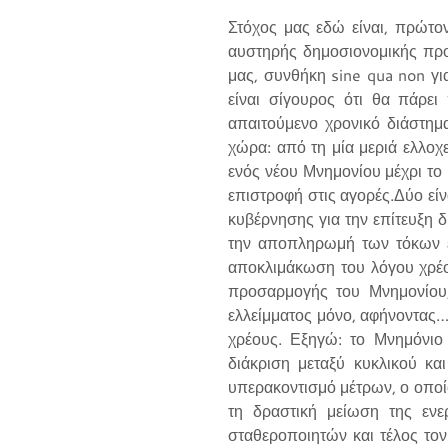
Στόχος μας εδώ είναι, πρώτο
αυστηρής δημοσιονομικής προ
μας, συνθήκη sine qua non για
είναι σίγουρος ότι θα πάρει
απαιτούμενο χρονικό διάστημ
χώρα: από τη μία μεριά ελλοχ
ενός νέου Μνημονίου μέχρι το
επιστροφή στις αγορές.Δύο είν
κυβέρνησης για την επίτευξη
την αποπληρωμή των τόκων ε
αποκλιμάκωση του λόγου χρέο
προσαρμογής του Μνημονίου, 
ελλείμματος μόνο, αφήνοντας…
χρέους. Εξηγώ: το Μνημόνιο 
διάκριση μεταξύ κυκλικού κα
υπερακοντισμό μέτρων, ο οποί
τη δραστική μείωση της εν
σταθεροποιητών και τέλος το