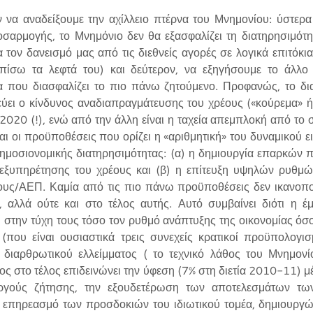
ν να αναδείξουμε την αχίλλειο πτέρνα του Μνημονίου: ύστερ
σαρμογής, το Μνημόνιο δεν θα εξασφαλίζει τη διατηρησιμότ
 τον δανεισμό μας από τις διεθνείς αγορές σε λογικά επιτόκια 
 πίσω τα λεφτά του) και δεύτερον, να εξηγήσουμε το άλλο 
α που διασφαλίζει το πιο πάνω ζητούμενο. Προφανώς, το διακ
εύει ο κίνδυνος αναδιαπραγμάτευσης του χρέους («κούρεμα» 
 2020 (!), ενώ από την άλλη είναι η ταχεία απεμπλοκή από το 
αι οι προϋποθέσεις που ορίζει η «αριθμητική» του δυναμικού 
 δημοσιονομικής διατηρησιμότητας: (α) η δημιουργία επαρκών
ξυπηρέτησης του χρέους και (β) η επίτευξη υψηλών ρυθμών
υς/ΑΕΠ. Καμία από τις πιο πάνω προϋποθέσεις δεν ικανοποιεί
αλλά ούτε και στο τέλος αυτής. Αυτό συμβαίνει διότι η έ
 στην τύχη τους τόσο τον ρυθμό ανάπτυξης της οικονομίας όσο
(που είναι ουσιαστικά τρεις συνεχείς κρατικοί προϋπολογισ
ι διαρθρωτικού ελλείμματος ( το τεχνικό λάθος του Μνημονί
ος στο τέλος επιδεινώνει την ύφεση (7% στη διετία 2010-11) μ
εργούς ζήτησης, την εξουδετέρωση των αποτελεσμάτων τω
ν επηρεασμό των προσδοκιών του ιδιωτικού τομέα, δημιουργ