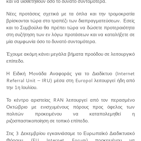
και να υιοθετηθούν όσο το δυνατό συντομότερα.
Νέες προτάσεις σχετικά με τα όπλα και την τρομοκρατία
βρίσκονται τώρα στο τραπέζι των διαπραγματεύσεων. Εσείς
και το Συμβούλιο θα πρέπει τώρα να δώσετε προτεραιότητα
στη συζήτηση των εν λόγω προτάσεων και να καταλήξετε σε
μία συμφωνία όσο το δυνατό συντομότερα.
Έχουμε ακόμη κάνει μεγάλα βήματα προόδου σε λειτουργικό
επίπεδο.
Η Ειδική Moνάδα Αναφοράς για το Διαδίκτυο (Internet
Referral Unit – IRU) μέσα στη Europol λειτουργεί ήδη από
την 1η Ιουλίου.
Το κέντρο αριστείας RAN λειτουργεί από τον περασμένο
Οκτώβριο με ενισχυμένους πόρους προς όφελος των
πολιτών προκειμένου να καταπολεμηθεί η
ριζοσπαστικοποίηση σε τοπικό επίπεδο.
Στις 3 Δεκεμβρίου εγκαινιάσαμε το Ευρωπαϊκό Διαδικτυακό
Φόρουμ (EU Internet Forum) προκειμένου να