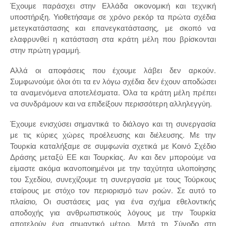
Έχουμε παράσχει στην Ελλάδα οικονομική και τεχνική
υποστήριξη. Υιοθετήσαμε σε χρόνο ρεκόρ τα πρώτα σχέδια
μετεγκατάστασης και επανεγκατάστασης, με σκοπό να
ελαφρυνθεί η κατάσταση στα κράτη μέλη που βρίσκονται
στην πρώτη γραμμή.
Αλλά οι αποφάσεις που έχουμε λάβει δεν αρκούν.
Συμφωνούμε όλοι ότι τα εν λόγω σχέδια δεν έχουν αποδώσει
τα αναμενόμενα αποτελέσματα. Όλα τα κράτη μέλη πρέπει
να συνδράμουν και να επιδείξουν περισσότερη αλληλεγγύη.
Έχουμε ενισχύσει σημαντικά το διάλογο και τη συνεργασία
με τις κύριες χώρες προέλευσης και διέλευσης. Με την
Τουρκία καταλήξαμε σε συμφωνία σχετικά με Κοινό Σχέδιο
Δράσης μεταξύ ΕΕ και Τουρκίας. Αν και δεν μπορούμε να
είμαστε ακόμα ικανοποιημένοι με την ταχύτητα υλοποίησης
του Σχεδίου, συνεχίζουμε τη συνεργασία με τους Τούρκους
εταίρους με στόχο τον περιορισμό των ροών. Σε αυτό το
πλαίσιο, Οι συστάσεις μας για ένα σχήμα εθελοντικής
αποδοχής για ανθρωπιστικούς λόγους με την Τουρκία
αποτελούν ένα σημαντικό μέτρο. Μετά τη Σύνοδο στη