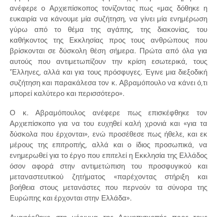
ανέφερε ο Αρχιεπίσκοπος τονίζοντας πως «μας δόθηκε η
ευκαιρία να κάνουμε μία συζήτηση, να γίνει μία ενημέρωση
γύρω από το θέμα της αγάπης, της διακονίας, του
καθήκοντος της Εκκλησίας προς τους ανθρώπους που
βρίσκονται σε δύσκολη θέση σήμερα. Πρώτα από όλα για
αυτούς που αντιμετωπίζουν την κρίση εσωτερικά, τους
‘Έλληνες, αλλά και για τους πρόσφυγες. Έγινε μια διεξοδική
συζήτηση και παρακάλεσα τον κ. Αβραμόπουλο να κάνει ό,τι
μπορεί καλύτερο και περισσότερο».
Ο κ. Αβραμόπουλος ανέφερε πως επισκέφθηκε τον
Αρχιεπίσκοπο για να του ευχηθεί καλή χρονιά και «για τα
δύσκολα που έρχονται», ενώ προσέθεσε πως ήθελε, και εκ
μέρους της επιτροπής, αλλά και ο ίδιος προσωπικά, να
ενημερωθεί για το έργο που επιτελεί η Εκκλησία της Ελλάδος
όσον αφορά στην αντιμετώπιση του προσφυγικού και
μεταναστευτικού ζητήματος «παρέχοντας στήριξη και
βοήθεια στους μετανάστες που περνούν τα σύνορα της
Ευρώπης και έρχονται στην Ελλάδα».