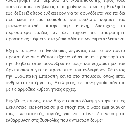
Αναφέρθηκε στη μέριμνα της Αρχιεπισκοπής προς τους
ασυνόδευτους ανήλικους επισημαίνοντας πως «η Εκκλησία
έχει δείξει ιδιαίτερο ενδιαφέρον για τα ασυνόδευτα νέα παιδιά
που είναι το πιο ευαίσθητο και ευάλωτο κομμάτι του
μεταναστευτικού. Αυτήν την εποχή, δυστυχώς τα
περισσότερα παιδιά, αν δεν τύχουν της απαραίτητης
προστασίας πέφτουν στα χέρια αδίστακτων εκμεταλλευτών».
Εξήρε το έργο της Εκκλησίας λέγοντας πως «ήταν πάντα
πρωτοπόρα σε οτιδήποτε είχε να κάνει με την προσφορά και
την βοήθεια στον συνάνθρωπό μας» και ευχαρίστησε τον
Αρχιεπίσκοπο για το προσωπικό του ενδιαφέρον θέτοντας
την Ευρωπαϊκή Επιτροπή κοντά στο σπουδαίο, όπως είπε,
ανθρωπιστικό έργο της Εκκλησίας, σε συνεργασία πάντοτε
με τις αρμόδιες κυβερνητικές αρχές.
Ευχήθηκε, επίσης, στον Αρχιεπίσκοπο δύναμη να ηγείται της
Εκκλησίας, ειδικότερα σε μία εποχή που ο λαός έχει ανάγκη
τους πνευματικούς ταγούς, για να παίρνει έμπνευση και
ενθάρρυνση στις δυσκολίες που αντιμετωπίζουμε».