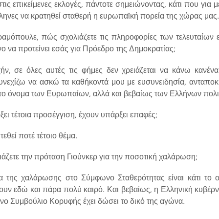
ις επικείμενες εκλογές, πάντοτε σημειώνοντας, κάτι που για μ
λληνες να κρατηθεί σταθερή η ευρωπαϊκή πορεία της χώρας μας
όπουλε, πώς σχολιάζετε τις πληροφορίες των τελευταίων ε
ενο να προτείνει εσάς για Πρόεδρο της Δημοκρατίας;
 σε όλες αυτές τις φήμες δεν χρειάζεται να κάνω κανένα 
νεχίζω να ασκώ τα καθήκοντά μου με ευσυνειδησία, ανταπο
στο όνομα των Ευρωπαίων, αλλά και βεβαίως των Ελλήνων πολ
 τέτοια προσέγγιση, έχουν υπάρξει επαφές;
θεί ποτέ τέτοιο θέμα.
ετε την πρόταση Γιούνκερ για την ποσοτική χαλάρωση;
ης χαλάρωσης στο Σύμφωνο Σταθερότητας είναι κάτι το οπ
υν εδώ και πάρα πολύ καιρό. Και βεβαίως, η Ελληνική κυβέρ
ενο Συμβούλιο Κορυφής έχει δώσει το δικό της αγώνα.