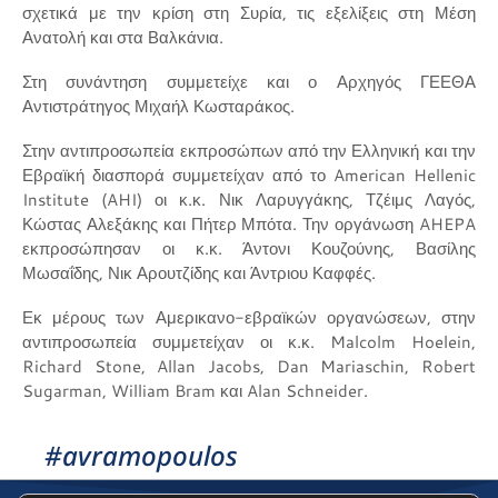
σχετικά με την κρίση στη Συρία, τις εξελίξεις στη Μέση
Ανατολή και στα Βαλκάνια.
Στη συνάντηση συμμετείχε και ο Αρχηγός ΓΕΕΘΑ
Αντιστράτηγος Μιχαήλ Κωσταράκος.
Στην αντιπροσωπεία εκπροσώπων από την Ελληνική και την
Εβραϊκή διασπορά συμμετείχαν από το American Hellenic
Institute (AHI) οι κ.κ. Νικ Λαρυγγάκης, Τζέιμς Λαγός,
Κώστας Αλεξάκης και Πήτερ Μπότα. Την οργάνωση AHEPA
εκπροσώπησαν οι κ.κ. Άντονι Κουζούνης, Βασίλης
Μωσαΐδης, Νικ Αρουτζίδης και Άντριου Καφφές.
Εκ μέρους των Αμερικανο-εβραϊκών οργανώσεων, στην
αντιπροσωπεία συμμετείχαν οι κ.κ. Malcolm Hoelein,
Richard Stone, Allan Jacobs, Dan Mariaschin, Robert
Sugarman, William Bram και Alan Schneider.
#avramopoulos