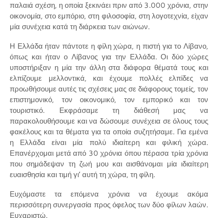
παλαιά σχέση, η οποία ξεκινάει πριν από 3.000 χρόνια, στην
οικονομία, στο εμπόριο, στη φιλοσοφία, στη λογοτεχνία, είχαν
μία συνέχεια κατά τη διάρκεια των αιώνων.
Η Ελλάδα ήταν πάντοτε η φίλη χώρα, η πιστή για το Λίβανο,
όπως και ήταν ο Λίβανος για την Ελλάδα. Οι δύο χώρες
υποστήριξαν η μία την άλλη στα διάφορα θέματά τους και
ελπίζουμε μελλοντικά, και έχουμε πολλές ελπίδες να
προωθήσουμε αυτές τις σχέσεις μας σε διάφορους τομείς, τον
επιστημονικό, τον οικονομικό, τον εμπορικό και τον
τουριστικό. Εκφράσαμε τη διάθεσή μας να
παρακολουθήσουμε και να δώσουμε συνέχεια σε όλους τους
φακέλους και τα θέματα για τα οποία συζητήσαμε. Για εμένα
η Ελλάδα είναι μία πολύ ιδιαίτερη και φιλική χώρα.
Επανέρχομαι μετά από 30 χρόνια όπου πέρασα τρία χρόνια
που σημάδεψαν τη ζωή μου και αισθάνομαι μία ιδιαίτερη
ευαισθησία και τιμή γι’ αυτή τη χώρα, τη φίλη.
Ευχόμαστε τα επόμενα χρόνια να έχουμε ακόμα
περισσότερη συνεργασία προς όφελος των δύο φίλων λαών.
Ευχαριστώ.