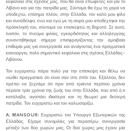
κεφάλαιο στις σχέσεις μας, που θα είναι επωφελές και για το
Λίβανο και για την πατρίδα μας. Σύντομα θα έχω τη χαρά να
υποδεχτώ, επίσημα πλέον, στην Ελλάδα, τον καλό μου φίλο
και συνάδελφο, ενώ και εγώ με τη σειρά μου αποδέχτηκα την
πρόσκλησή του, σύντομα να επισκεφτώ τη Βηρυτό. Σε αυτό,
λοιπόν, το πνεύμα φιλίας, εγκαρδιότητας και αλληλεγγύης
συναντηθήκαμε σήμερα επισφραγίζοντας την αμοιβαία
επιθυμία μας για συνεργασία και ανοίγοντας ένα πραγματικά
καινούργιο, πολύ σημαντικό κεφάλαιο στις σχέσεις Ελλάδας-
Λιβάνου.
Τον ευχαριστώ πάρα πολύ για την επίσκεψη και θέλω να
νιώθει πραγματικά ότι είναι σαν στο σπίτι του. Εξάλλου, δεν
πρέπει να ξεχνάμε ότι πριν από τριάντα περίπου χρόνια
πέρασε τρία χρόνια της ζωής του στην Ελλάδα, που από ό,τι
κατάλαβα, αγαπάει ιδιαίτερα και τη θεωρεί μια δεύτερή
πατρίδα. Τον ευχαριστώ και τον καλωσορίζω.
Α. ΜANSOUR:
Ευχαριστώ τον Υπουργό Εξωτερικών της
Ελλάδας. Είχαμε συνομιλίες για περαιτέρω συνεργασία
μεταξύ των δύο χωρών μας. Οι δύο χώρες μας έχουν μία