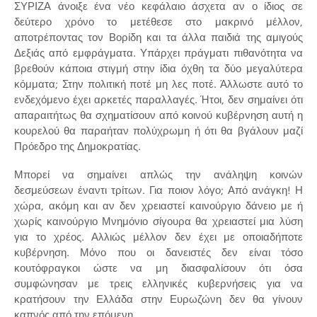
ΣΥΡΙΖΑ άνοιξε ένα νέο κεφάλαιο άσχετα αν ο ίδιος σε
δεύτερο χρόνο το μετέθεσε στο μακρινό μέλλον,
αποτρέποντας τον Βορίδη και τα άλλα παιδιά της αμιγούς
Δεξιάς από εμφράγματα. Υπάρχει πράγματι πιθανότητα να
βρεθούν κάποια στιγμή στην ίδια όχθη τα δύο μεγαλύτερα
κόμματα; Στην πολιτική ποτέ μη λες ποτέ. Άλλωστε αυτό το
ενδεχόμενο έχει αρκετές παραλλαγές. Ήτοι, δεν σημαίνει ότι
απαραιτήτως θα σχηματίσουν από κοινού κυβέρνηση αυτή η
κουρελού θα παραήταν πολύχρωμη ή ότι θα βγάλουν μαζί
Πρόεδρο της Δημοκρατίας.
Μπορεί να σημαίνει απλώς την ανάληψη κοινών
δεσμεύσεων έναντι τρίτων. Για ποιον λόγο; Από ανάγκη! Η
χώρα, ακόμη και αν δεν χρειαστεί καινούργιο δάνειο με ή
χωρίς καινούργιο Μνημόνιο σίγουρα θα χρειαστεί μια λύση
για το χρέος. Αλλιώς μέλλον δεν έχει με οποιαδήποτε
κυβέρνηση. Μόνο που οι δανειστές δεν είναι τόσο
κουτόφραγκοι ώστε να μη διασφαλίσουν ότι όσα
συμφώνησαν με τρεις ελληνικές κυβερνήσεις για να
κρατήσουν την Ελλάδα στην Ευρωζώνη δεν θα γίνουν
καπνός από την επόμενη.