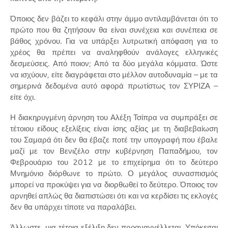
Όποιος δεν βάζει το κεφάλι στην άμμο αντιλαμβάνεται ότι το
πρώτο που θα ζητήσουν θα είναι συνέχεια και συνέπεια σε
βάθος χρόνου. Για να υπάρξει λυτρωτική απόφαση για το
χρέος θα πρέπει να αναληφθούν ανάλογες ελληνικές
δεσμεύσεις. Από ποιον; Από τα δύο μεγάλα κόμματα. Ώστε
να ισχύουν, είτε διαγράφεται στο μέλλον αυτοδυναμία – με τα
σημερινά δεδομένα αυτό αφορά πρωτίστως τον ΣΥΡΙΖΑ –
είτε όχι.
Η διακηρυγμένη άρνηση του Αλέξη Τσίπρα να συμπράξει σε
τέτοιου είδους εξελίξεις είναι ίσης αξίας με τη διαβεβαίωση
του Σαμαρά ότι δεν θα έβαζε ποτέ την υπογραφή που έβαλε
μαζί με τον Βενιζέλο στην κυβέρνηση Παπαδήμου, τον
Φεβρουάριο του 2012 με το επιχείρημα ότι το δεύτερο
Μνημόνιο διόρθωνε το πρώτο. Ο μεγάλος συνασπισμός
μπορεί να προκύψει για να διορθωθεί το δεύτερο. Όποιος τον
αρνηθεί απλώς θα διαπιστώσει ότι και να κερδίσει τις εκλογές
δεν θα υπάρχει τίποτε να παραλάβει.
Άλλωστε, μια τέτοια εξέλιξη δεν προαναγγέλλεται. Υπόκειται