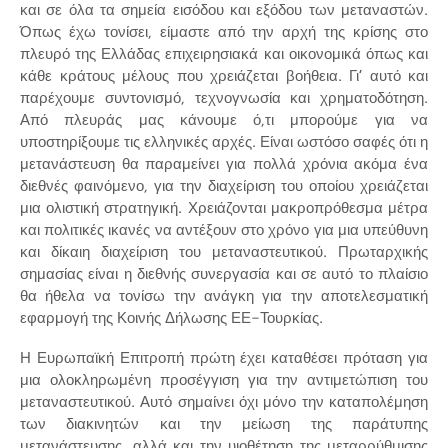
και σε όλα τα σημεία εισόδου και εξόδου των μεταναστών.
Όπως έχω τονίσει, είμαστε από την αρχή της κρίσης στο
πλευρό της Ελλάδας επιχειρησιακά και οικονομικά όπως και
κάθε κράτους μέλους που χρειάζεται βοήθεια. Γι’ αυτό και
παρέχουμε συντονισμό, τεχνογνωσία και χρηματοδότηση.
Από πλευράς μας κάνουμε ό,τι μπορούμε για να
υποστηρίξουμε τις ελληνικές αρχές. Είναι ωστόσο σαφές ότι η
μετανάστευση θα παραμείνει για πολλά χρόνια ακόμα ένα
διεθνές φαινόμενο, για την διαχείριση του οποίου χρειάζεται
μια ολιστική στρατηγική. Χρειάζονται μακροπρόθεσμα μέτρα
και πολιτικές ικανές να αντέξουν στο χρόνο για μια υπεύθυνη
και δίκαιη διαχείριση του μεταναστευτικού. Πρωταρχικής
σημασίας είναι η διεθνής συνεργασία και σε αυτό το πλαίσιο
θα ήθελα να τονίσω την ανάγκη για την αποτελεσματική
εφαρμογή της Κοινής Δήλωσης ΕΕ-Τουρκίας.
Η Ευρωπαϊκή Επιτροπή πρώτη έχει καταθέσει πρόταση για
μια ολοκληρωμένη προσέγγιση για την αντιμετώπιση του
μεταναστευτικού. Αυτό σημαίνει όχι μόνο την καταπολέμηση
των διακινητών και την μείωση της παράτυπης
μετανάστευσης, αλλά και την υιοθέτηση της μεταρρύθμισης