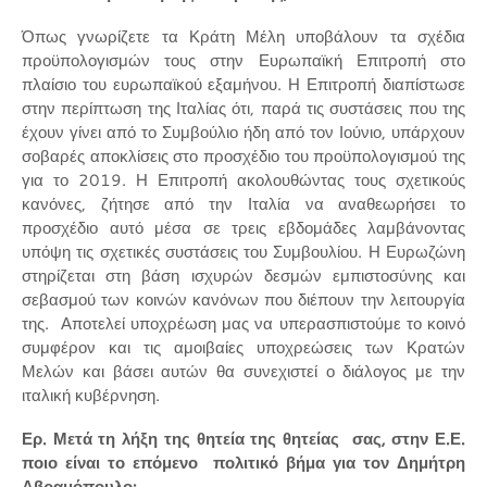
Όπως γνωρίζετε τα Κράτη Μέλη υποβάλουν τα σχέδια
προϋπολογισμών τους στην Ευρωπαϊκή Επιτροπή στο
πλαίσιο του ευρωπαϊκού εξαμήνου. Η Επιτροπή διαπίστωσε
στην περίπτωση της Ιταλίας ότι, παρά τις συστάσεις που της
έχουν γίνει από το Συμβούλιο ήδη από τον Ιούνιο, υπάρχουν
σοβαρές αποκλίσεις στο προσχέδιο του προϋπολογισμού της
για το 2019. Η Επιτροπή ακολουθώντας τους σχετικούς
κανόνες, ζήτησε από την Ιταλία να αναθεωρήσει το
προσχέδιο αυτό μέσα σε τρεις εβδομάδες λαμβάνοντας
υπόψη τις σχετικές συστάσεις του Συμβουλίου. Η Ευρωζώνη
στηρίζεται στη βάση ισχυρών δεσμών εμπιστοσύνης και
σεβασμού των κοινών κανόνων που διέπουν την λειτουργία
της. Αποτελεί υποχρέωση μας να υπερασπιστούμε το κοινό
συμφέρον και τις αμοιβαίες υποχρεώσεις των Κρατών
Μελών και βάσει αυτών θα συνεχιστεί ο διάλογος με την
ιταλική κυβέρνηση.
Ερ. Μετά τη λήξη της θητεία της θητείας σας, στην Ε.Ε.
ποιο είναι το επόμενο πολιτικό βήμα για τον Δημήτρη
Αβραμόπουλο;