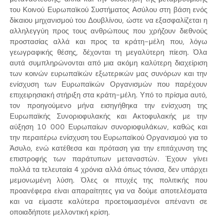
του Κοινού Ευρωπαϊκού Συστήματος Ασύλου στη βάση ενός
δίκαιου μηχανισμού του Δουβλίνου, ώστε να εξασφαλίζεται η
αλληλεγγύη προς τους ανθρώπους που χρήζουν διεθνούς
προστασίας αλλά και προς τα κράτη-μέλη που, λόγω
γεωγραφικής θέσης, δέχονται τη μεγαλύτερη πίεση. Όλα
αυτά συμπληρώνονται από μια ακόμη καλύτερη διαχείριση
των κοινών ευρωπαϊκών εξωτερικών μας συνόρων και την
ενίσχυση των Ευρωπαϊκών Οργανισμών που παρέχουν
επιχειρησιακή στήριξη στα κράτη-μέλη. Υπό το πρίσμα αυτό,
τον προηγούμενο μήνα εισηγήθηκα την ενίσχυση της
Ευρωπαϊκής Συνοριοφυλακής και Ακτοφυλακής με την
αύξηση 10 000 Ευρωπαίων συνοριοφυλάκων, καθώς και
την περαιτέρω ενίσχυση του Ευρωπαϊκού Οργανισμού για το
Άσυλο, ενώ κατέθεσα και πρόταση για την επιτάχυνση της
επιστροφής των παράτυπων μεταναστών. Έχουν γίνει
πολλά τα τελευταία 4 χρόνια αλλά όπως τόνισα, δεν υπάρχει
μεμονωμένη λύση. Όλες οι πτυχές της πολιτικής που
προανέφερα είναι απαραίτητες για να δούμε αποτελέσματα
και να είμαστε καλύτερα προετοιμασμένοι απέναντι σε
οποιαδήποτε μελλοντική κρίση.