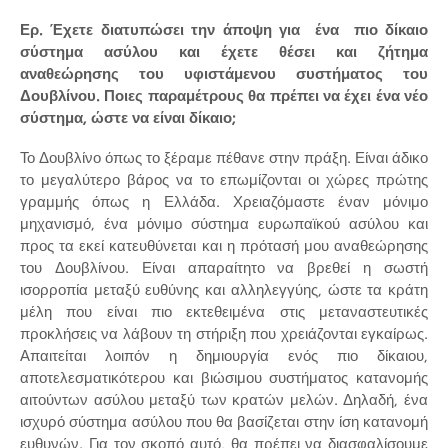
Ερ. Έχετε διατυπώσει την άποψη για ένα πιο δίκαιο
σύστημα ασύλου και έχετε θέσει και ζήτημα
αναθεώρησης του υφιστάμενου συστήματος του
Δουβλίνου. Ποιες παραμέτρους θα πρέπει να έχει ένα νέο
σύστημα, ώστε να είναι δίκαιο;
Το Δουβλίνο όπως το ξέραμε πέθανε στην πράξη. Είναι άδικο
το μεγαλύτερο βάρος να το επωμίζονται οι χώρες πρώτης
γραμμής όπως η Ελλάδα. Χρειαζόμαστε έναν μόνιμο
μηχανισμό, ένα μόνιμο σύστημα ευρωπαϊκού ασύλου και
προς τα εκεί κατευθύνεται και η πρότασή μου αναθεώρησης
του Δουβλίνου. Είναι απαραίτητο να βρεθεί η σωστή
ισορροπία μεταξύ ευθύνης και αλληλεγγύης, ώστε τα κράτη
μέλη που είναι πιο εκτεθειμένα στις μεταναστευτικές
προκλήσεις να λάβουν τη στήριξη που χρειάζονται εγκαίρως.
Απαιτείται λοιπόν η δημιουργία ενός πιο δίκαιου,
αποτελεσματικότερου και βιώσιμου συστήματος κατανομής
αιτούντων ασύλου μεταξύ των κρατών μελών. Δηλαδή, ένα
ισχυρό σύστημα ασύλου που θα βασίζεται στην ίση κατανομή
ευθυνών. Για τον σκοπό αυτό, θα πρέπει να διασφαλίσουμε