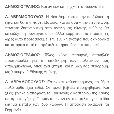
ΔΗΜΟΣΙΟΓΡΑΦΟΣ:
Και αν δεν επιτευχθεί η αυτοδυναμία;
Δ. ΑΒΡΑΜΟΠΟΥΛΟΣ:
Η Νέα Δημοκρατία την επιδιώκει, τη
ζητά και θα την πάρει. Ωστόσο, και σε αυτήν την περίπτωση,
πάντοτε διαπνεόμενη από αντιλήψεις εθνικής ευθύνης θα
επιδιώξει τη συνεργασία με άλλα κόμματα. Γιατί τούτες τις
ώρες αυτό προτάσσουμε. Την εθνική ενότητα που διαχρονικά
και ιστορικά αυτή η παράταξη υπηρετούσε και υπηρετεί.
ΔΗΜΟΣΙΟΓΡΑΦΟΣ:
Τέλος κύριε Υπουργέ, επανήλθε
πρωτοβουλία για τη διεκδίκηση των πολεμικών μας
αποζημιώσεων, όπου έχει ζητηθεί και η δική σας συνδρομή,
ως Υπουργού Εθνικής Αμύνης.
Δ. ΑΒΡΑΜΟΠΟΥΛΟΣ:
Έστω και καθυστερημένα, το θέμα
πολύ ορθά έχει τεθεί. Οι Ιταλοί βέβαια προηγήθηκαν. Και
χθες, βγήκε η απόφαση του Διεθνούς Δικαστηρίου της Χάγης
σε προσφυγή της Γερμανίας εναντίον της Ιταλίας για το ίδιο
ζήτημα μεταξύ των δύο χωρών. Η απόφαση δικαιώνει τη
Γερμανία.