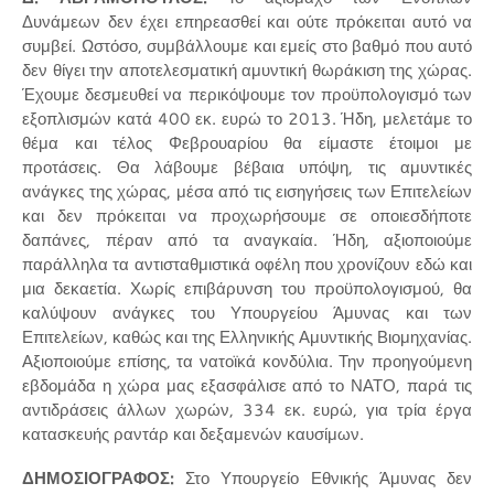
Δυνάμεων δεν έχει επηρεασθεί και ούτε πρόκειται αυτό να
συμβεί. Ωστόσο, συμβάλλουμε και εμείς στο βαθμό που αυτό
δεν θίγει την αποτελεσματική αμυντική θωράκιση της χώρας.
Έχουμε δεσμευθεί να περικόψουμε τον προϋπολογισμό των
εξοπλισμών κατά 400 εκ. ευρώ το 2013. Ήδη, μελετάμε το
θέμα και τέλος Φεβρουαρίου θα είμαστε έτοιμοι με
προτάσεις. Θα λάβουμε βέβαια υπόψη, τις αμυντικές
ανάγκες της χώρας, μέσα από τις εισηγήσεις των Επιτελείων
και δεν πρόκειται να προχωρήσουμε σε οποιεσδήποτε
δαπάνες, πέραν από τα αναγκαία. Ήδη, αξιοποιούμε
παράλληλα τα αντισταθμιστικά οφέλη που χρονίζουν εδώ και
μια δεκαετία. Χωρίς επιβάρυνση του προϋπολογισμού, θα
καλύψουν ανάγκες του Υπουργείου Άμυνας και των
Επιτελείων, καθώς και της Ελληνικής Αμυντικής Βιομηχανίας.
Αξιοποιούμε επίσης, τα νατοϊκά κονδύλια. Την προηγούμενη
εβδομάδα η χώρα μας εξασφάλισε από το ΝΑΤΟ, παρά τις
αντιδράσεις άλλων χωρών, 334 εκ. ευρώ, για τρία έργα
κατασκευής ραντάρ και δεξαμενών καυσίμων.
ΔΗΜΟΣΙΟΓΡΑΦΟΣ:
Στο Υπουργείο Εθνικής Άμυνας δεν