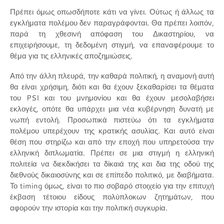
Πρέπει όμως οπωσδήποτε κάτι να γίνει. Ούτως ή άλλως τα
εγκλήματα πολέμου δεν παραγράφονται. Θα πρέπει λοιπόν,
παρά τη χθεσινή απόφαση του Δικαστηρίου, να
επιχειρήσουμε, τη δεδομένη στιγμή, να επαναφέρουμε το
θέμα για τις ελληνικές αποζημιώσεις.
Από την άλλη πλευρά, την καθαρά πολιτική, η αναμονή αυτή
θα είναι χρήσιμη, διότι και θα έχουν ξεκαθαρίσει τα θέματα
του PSI και του μνημονίου και θα έχουν μεσολαβήσει
εκλογές, οπότε θα υπάρχει μια νέα κυβέρνηση δυνατή με
νωπή εντολή. Προσωπικά πιστεύω ότι τα εγκλήματα
πολέμου υπερέχουν της κρατικής ασυλίας. Και αυτό είναι
θέση που στηρίζω και από την εποχή που υπηρετούσα την
ελληνική διπλωματία. Πρέπει σε μια στιγμή η ελληνική
πολιτεία να διεκδικήσει τα δίκαιά της και δια της οδού της
διεθνούς δικαιοσύνης και σε επίπεδο πολιτικό, με διαβήματα.
Το timing όμως, είναι το πιο σοβαρό στοιχείο για την επιτυχή
έκβαση τέτοιου είδους πολύπλοκων ζητημάτων, που
αφορούν την ιστορία και την πολιτική συγκυρία.