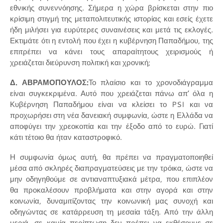
εθνικής συνεννόησης. Σήμερα η χώρα βρίσκεται στην πιο
κρίσιμη στιγμή της μεταπολιτευτικής ιστορίας και εσείς έχετε
ήδη μιλήσει για ευρύτερες συναινέσεις και μετά τις εκλογές.
Εκτιμάτε ότι η εντολή που έχει η κυβέρνηση Παπαδήμου, της
επιτρέπει να κάνει τους απαραίτητους χειρισμούς ή
χρειάζεται διεύρυνση πολιτική και χρονική;
Δ. ΑΒΡΑΜΟΠΟΥΛΟΣ:
Το πλαίσιο και το χρονοδιάγραμμα
είναι συγκεκριμένα. Αυτό που χρειάζεται πάνω απ’ όλα η
Κυβέρνηση Παπαδήμου είναι να κλείσει το PSI και να
προχωρήσει στη νέα δανειακή συμφωνία, ώστε η Ελλάδα να
αποφύγει την χρεοκοπία και την έξοδο από το ευρώ. Γιατί
κάτι τέτοιο θα ήταν καταστροφικό.
Η συμφωνία όμως αυτή, θα πρέπει να πραγματοποιηθεί
μέσα από σκληρές διαπραγματεύσεις με την τρόικα, ώστε να
μην οδηγηθούμε σε αντιαναπτυξιακά μέτρα, που επιπλέον
θα προκαλέσουν προβλήματα και στην αγορά και στην
κοινωνία, δυναμιτίζοντας την κοινωνική μας συνοχή και
οδηγώντας σε κατάρρευση τη μεσαία τάξη. Από την άλλη
μεριά, σε καμία περίπτωση δεν πρέπει να εκθέσουμε σε