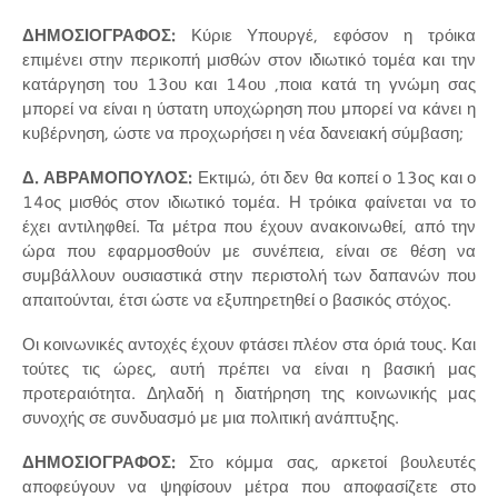
ΔΗΜΟΣΙΟΓΡΑΦΟΣ:
Κύριε Υπουργέ, εφόσον η τρόικα
επιμένει στην περικοπή μισθών στον ιδιωτικό τομέα και την
κατάργηση του 13ου και 14ου ,ποια κατά τη γνώμη σας
μπορεί να είναι η ύστατη υποχώρηση που μπορεί να κάνει η
κυβέρνηση, ώστε να προχωρήσει η νέα δανειακή σύμβαση;
Δ. ΑΒΡΑΜΟΠΟΥΛΟΣ:
Εκτιμώ, ότι δεν θα κοπεί ο 13ος και ο
14ος μισθός στον ιδιωτικό τομέα. Η τρόικα φαίνεται να το
έχει αντιληφθεί. Τα μέτρα που έχουν ανακοινωθεί, από την
ώρα που εφαρμοσθούν με συνέπεια, είναι σε θέση να
συμβάλλουν ουσιαστικά στην περιστολή των δαπανών που
απαιτούνται, έτσι ώστε να εξυπηρετηθεί ο βασικός στόχος.
Οι κοινωνικές αντοχές έχουν φτάσει πλέον στα όριά τους. Και
τούτες τις ώρες, αυτή πρέπει να είναι η βασική μας
προτεραιότητα. Δηλαδή η διατήρηση της κοινωνικής μας
συνοχής σε συνδυασμό με μια πολιτική ανάπτυξης.
ΔΗΜΟΣΙΟΓΡΑΦΟΣ:
Στο κόμμα σας, αρκετοί βουλευτές
αποφεύγουν να ψηφίσουν μέτρα που αποφασίζετε στο