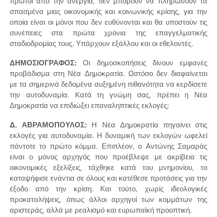
πρώτοι από την ανεργία, δεν μπορούν να πληρώσουν τα
σπασμένα μιας οικονομικής και κοινωνικής κρίσης, για την
οποία είναι οι μόνοι που δεν ευθύνονται και θα υποστούν τις
συνέπειες στα πρώτα χρόνια της επαγγελματικής
σταδιοδρομίας τους. Υπάρχουν εξάλλου και οι εθελοντές.
ΔΗΜΟΣΙΟΓΡΑΦΟΣ:
Οι δημοσκοπήσεις δίνουν εμφανές
προβάδισμα στη Νέα Δημοκρατία. Ωστόσο δεν διαφαίνεται
με τα σημερινά δεδομένα αυξημένη πιθανότητα να κερδίσετε
την αυτοδυναμία. Κατά τη γνώμη σας, πρέπει η Νέα
Δημοκρατία να επιδιώξει επαναληπτικές εκλογές;
Δ. ΑΒΡΑΜΟΠΟΥΛΟΣ:
Η Νέα Δημοκρατία πηγαίνει στις
εκλογές για αυτοδυναμία. Η δυναμική των εκλογών ωφελεί
πάντοτε το πρώτο κόμμα. Επιπλέον, ο Αντώνης Σαμαράς
είναι ο μόνος αρχηγός που προέβλεψε με ακρίβεια τις
οικονομικές εξελίξεις, τάχθηκε κατά του μνημονίου, το
καταψήφισε ενάντια σε όλους και κατέθεσε προτάσεις για την
έξοδο από την κρίση. Και τούτο, χωρίς ιδεολογικές
προκαταλήψεις, όπως άλλοι αρχηγοί των κομμάτων της
αριστεράς, αλλά με ρεαλισμό και ευρωπαϊκή προοπτική.