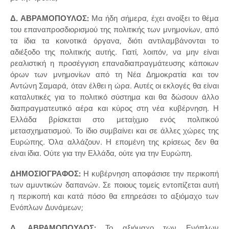
Δ. ΑΒΡΑΜΟΠΟΥΛΟΣ:
Μα ήδη σήμερα, έχει ανοίξει το θέμα
του επαναπροσδιορισμού της πολιτικής των μνημονίων, από
τα ίδια τα κοινοτικά όργανα, διότι αντιλαμβάνονται το
αδιέξοδο της πολιτικής αυτής. Γιατί, λοιπόν, να μην είναι
ρεαλιστική η προσέγγιση επαναδιαπραγμάτευσης κάποιων
όρων των μνημονίων από τη Νέα Δημοκρατία και τον
Αντώνη Σαμαρά, όταν έλθει η ώρα. Αυτές οι εκλογές θα είναι
καταλυτικές για το πολιτικό σύστημα και θα δώσουν άλλο
διαπραγματευτικό αέρα και κύρος στη νέα κυβέρνηση. Η
Ελλάδα βρίσκεται στο μεταίχμιο ενός πολιτικού
μετασχηματισμού. Το ίδιο συμβαίνει και σε άλλες χώρες της
Ευρώπης. Όλα αλλάζουν. Η επομένη της κρίσεως δεν θα
είναι ίδια. Ούτε για την Ελλάδα, ούτε για την Ευρώπη.
ΔΗΜΟΣΙΟΓΡΑΦΟΣ:
Η κυβέρνηση αποφάσισε την περικοπή
των αμυντικών δαπανών. Σε ποιους τομείς εντοπίζεται αυτή
η περικοπή και κατά πόσο θα επηρεάσει το αξιόμαχο των
Ενόπλων Δυνάμεων;
Δ. ΑΒΡΑΜΟΠΟΥΛΟΣ:
Το αξιόμαχο των Ενόπλων