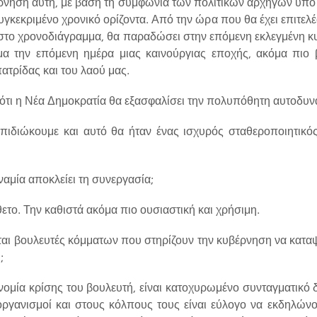
νηση αυτή, με βάση τη συμφωνία των πολιτικών αρχηγών υπό 
υγκεκριμένο χρονικό ορίζοντα. Από την ώρα που θα έχει επιτελέ
σα στο χρονοδιάγραμμα, θα παραδώσει στην επόμενη εκλεγμένη κ
ημα την επόμενη ημέρα μιας καινούργιας εποχής, ακόμα πιο 
ατρίδας και του λαού μας.
ότι η Νέα Δημοκρατία θα εξασφαλίσει την πολυπόθητη αυτοδυνα
ιδιώκουμε και αυτό θα ήταν ένας ισχυρός σταθεροποιητικός 
αμία αποκλείει τη συνεργασία;
θετο. Την καθιστά ακόμα πιο ουσιαστική και χρήσιμη.
αι βουλευτές κόμματων που στηρίζουν την κυβέρνηση να κατα
;
ομία κρίσης του βουλευτή, είναι κατοχυρωμένο συνταγματικό δ
 οργανισμοί και στους κόλπους τους είναι εύλογο να εκδηλώνον