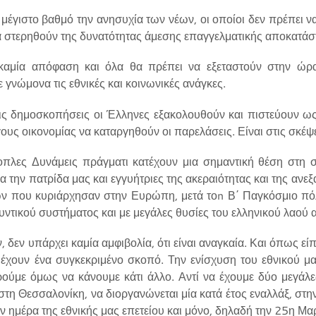
γιστο βαθμό την ανησυχία των νέων, οι οποίοι δεν πρέπει ν
να στερηθούν της δυνατότητας άμεσης επαγγελματικής αποκατάσ
 καμία απόφαση και όλα θα πρέπει να εξεταστούν στην ώρ
 γνώμονα τις εθνικές και κοινωνικές ανάγκες.
ις δημοσκοπήσεις οι Έλληνες εξακολουθούν και πιστεύουν ως
γους οικονομίας να καταργηθούν οι παρελάσεις. Είναι στις σκέψε
πλες Δυνάμεις πράγματι κατέχουν μια σημαντική θέση στη σ
 την πατρίδα μας και εγγυήτριες της ακεραιότητας και της ανεξ
ν που κυριάρχησαν στην Ευρώπη, μετά τοn Β΄ Παγκόσμιο πόλ
ντικού συστήματος και με μεγάλες θυσίες του ελληνικού λαού α
δεν υπάρχει καμία αμφιβολία, ότι είναι αναγκαία. Και όπως είπ
έχουν ένα συγκεκριμένο σκοπό. Την ενίσχυση του εθνικού μα
ούμε όμως να κάνουμε κάτι άλλο. Αντί να έχουμε δύο μεγάλες
 στη Θεσσαλονίκη, να διοργανώνεται μία κατά έτος εναλλάξ, στ
 την ημέρα της εθνικής μας επετείου και μόνο, δηλαδή την 25η Μα