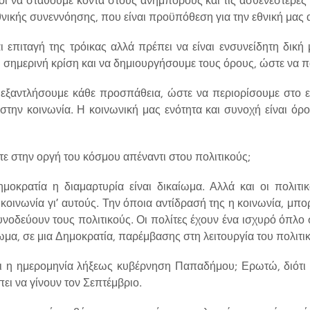
θνικής συνεννόησης, που είναι προϋπόθεση για την εθνική μας
ι επιταγή της τρόικας αλλά πρέπει να είναι ενσυνείδητη δική
η σημερινή κρίση και να δημιουργήσουμε τους όρους, ώστε να
α εξαντλήσουμε κάθε προσπάθεια, ώστε να περιορίσουμε στο ε
στην κοινωνία. Η κοινωνική μας ενότητα και συνοχή είναι όρο
τε στην οργή του κόσμου απέναντι στου πολιτικούς;
μοκρατία η διαμαρτυρία είναι δικαίωμα. Αλλά και οι πολιτικ
κοινωνία γι’ αυτούς. Την όποια αντίδρασή της η κοινωνία, μπορε
συνοδεύουν τους πολιτικούς. Οι πολίτες έχουν ένα ισχυρό όπλο σ
ωμα, σε μια Δημοκρατία, παρέμβασης στη λειτουργία του πολιτι
ι η ημερομηνία λήξεως κυβέρνηση Παπαδήμου; Ερωτώ, διότι
πει να γίνουν τον Σεπτέμβριο.