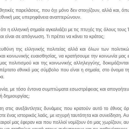
θητικές παρελάσεις, που όχι μόνο δεν στοιχίζουν, αλλά και, ό
ν εθνική μας υπερηφάνεια αναπτερώνουν.
 ότι η ελληνική σημαία αγκαλιάζει με τις πτυχές της όλους του
αι είναι σε απόγνωση. Tι πρέπει να κάνει το κράτος;
ευθύνη της ελληνικής πολιτείας αλλά και όλων των πολιτι
και κοινωνικής ευαισθησίας, να κρατήσουμε την κοινωνία μας ε
 μας πολιτισμού και της κοινωνικής αλληλεγγύης, δοκιμάζοντα
πέρτατο εθνικό μας σύμβολο που είναι η σημαία, στο όνομα της
ρα.
νία, με τόσο έντονα συμπτώματα εσωστρέφειας και απογοήτευσ
κή δημιουργίας;
η στις ανεξάντλητες δυνάμεις που κρατούν αυτό το έθνος όρ
τε ένας ιστορικός λαός, με ισχυρή ταυτότητα και συνείδηση. Αυτ
καιροί μας έφεραν και που πολλοί νομίζουν ότι μας χωρίζουν, αυ
ι να σταθούμε κοντά στους ανήμπορους και τις ασθενέστερες 