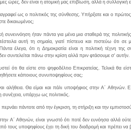
ιμες ώρες, δεν είναι η ατομική μας επιβίωση, αλλά η συλλογική
αγραφεί ως ο πολιτικός της σύνθεσης. Υπήρξατε και ο πρώτο
στε δικαιωμένος;
ή συνεννόηση ήταν πάντα για μένα μια σταθερά της πολιτικής
στειλα αυτή τη σημαία, γιατί πίστευα και πιστεύω ότι σε μ
 Πάντα έλεγα, ότι η Δημοκρατία είναι η πολιτική τέχνη της 
δεν συντελείται πάνω στην κρίση αλλά πριν φτάσουμε σ’ αυτήν.
στεί ότι θα είστε στο ψηφοδέλτιο Επικρατείας. Τελικά θα εί
βοηθήσετε κάποιους συνυποψηφίους σας;
ναι αλήθεια. Θα είμαι και πάλι υποψήφιος στην Α΄ Αθηνών. 
τη συνέχεια, υπάρχω ως πολιτικός.
 περνάει πάντοτε από την έγκριση, τη στήριξη και την εμπιστοσ
την Α΄ Αθηνών, είναι γνωστό ότι ποτέ δεν ευνόησα αλλά ούτε
πό τους υποψηφίους έχει τη δική του διαδρομή και πρέπει να β