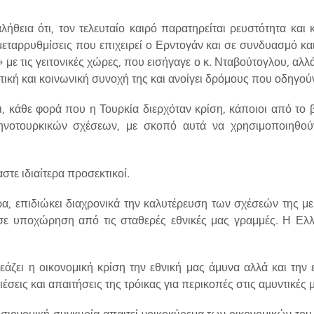
λήθεια ότι, τον τελευταίο καιρό παρατηρείται ρευστότητα και 
 μεταρρυθμίσεις που επιχειρεί ο Ερντογάν και σε συνδυασμό και
ε τις γειτονικές χώρες, που εισήγαγε ο κ. Νταβούτογλου, αλλ
ιτική και κοινωνική συνοχή της και ανοίγει δρόμους που οδηγού
ότι, κάθε φορά που η Τουρκία διερχόταν κρίση, κάποιοι από τ
νοτουρκικών σχέσεων, με σκοπό αυτά να χρησιμοποιηθούν
μαστε ιδιαίτερα προσεκτικοί.
α, επιδιώκει διαχρονικά την καλυτέρευση των σχέσεών της με
σε υποχώρηση από τις σταθερές εθνικές μας γραμμές. Η Ελλά
άζει η οικονομική κρίση την εθνική μας άμυνα αλλά και την 
ιέσεις και απαιτήσεις της τρόικας για περικοπές στις αμυντικές
ιονομική συγκυρία απαιτεί νοικοκύρεμα των οικονομικών του 