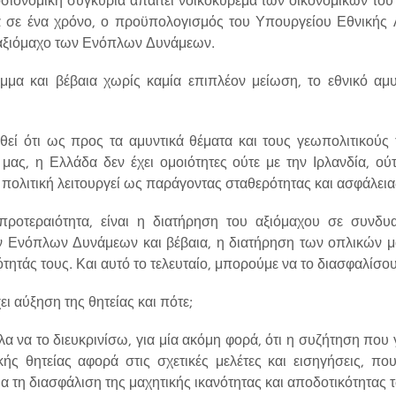
 σε ένα χρόνο, ο προϋπολογισμός του Υπουργείου Εθνικής 
ο αξιόμαχο των Ενόπλων Δυνάμεων.
μμα και βέβαια χωρίς καμία επιπλέον μείωση, το εθνικό αμ
.
εί ότι ως προς τα αμυντικά θέματα και τους γεωπολιτικούς 
μας, η Ελλάδα δεν έχει ομοιότητες ούτε με την Ιρλανδία, ούτ
πολιτική λειτουργεί ως παράγοντας σταθερότητας και ασφάλειας
προτεραιότητα, είναι η διατήρηση του αξιόμαχου σε συνδ
 Ενόπλων Δυνάμεων και βέβαια, η διατήρηση των οπλικών 
ότητάς τους. Και αυτό το τελευταίο, μπορούμε να το διασφαλίσου
ι αύξηση της θητείας και πότε;
α να το διευκρινίσω, για μία ακόμη φορά, ότι η συζήτηση που γί
ής θητείας αφορά στις σχετικές μελέτες και εισηγήσεις, πο
ια τη διασφάλιση της μαχητικής ικανότητας και αποδοτικότητα