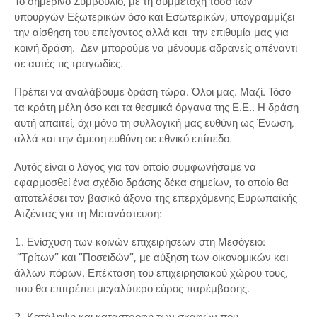
Το σημερινό Συμβούλιο, με τη συμμετοχή τόσο των
υπουργών Εξωτερικών όσο και Εσωτερικών, υπογραμμίζει
την αίσθηση του επείγοντος αλλά και την επιθυμία μας για
κοινή δράση. Δεν μπορούμε να μένουμε αδρανείς απέναντι
σε αυτές τις τραγωδίες.
Πρέπει να αναλάβουμε δράση τώρα. Όλοι μας. Μαζί. Τόσο
τα κράτη μέλη όσο και τα θεσμικά όργανα της Ε.Ε.. Η δράση
αυτή απαιτεί, όχι μόνο τη συλλογική μας ευθύνη ως Ένωση,
αλλά και την άμεση ευθύνη σε εθνικό επίπεδο.
Αυτός είναι ο λόγος για τον οποίο συμφωνήσαμε να
εφαρμοσθεί ένα σχέδιο δράσης δέκα σημείων, το οποίο θα
αποτελέσει τον βασικό άξονα της επερχόμενης Ευρωπαϊκής
Ατζέντας για τη Μετανάστευση:
1. Ενίσχυση των κοινών επιχειρήσεων στη Μεσόγειο:
“Τρίτων” και “Ποσειδών”, με αύξηση των οικονομικών και
άλλων πόρων. Επέκταση του επιχειρησιακού χώρου τους,
που θα επιτρέπει μεγαλύτερο εύρος παρέμβασης.
2. Κατάληψη και καταστροφή των σκαφών που