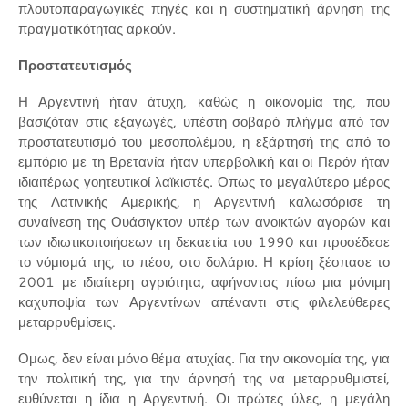
πλουτοπαραγωγικές πηγές και η συστηματική άρνηση της
πραγματικότητας αρκούν.
Προστατευτισμός
Η Αργεντινή ήταν άτυχη, καθώς η οικονομία της, που
βασιζόταν στις εξαγωγές, υπέστη σοβαρό πλήγμα από τον
προστατευτισμό του μεσοπολέμου, η εξάρτησή της από το
εμπόριο με τη Βρετανία ήταν υπερβολική και οι Περόν ήταν
ιδιαιτέρως γοητευτικοί λαϊκιστές. Οπως το μεγαλύτερο μέρος
της Λατινικής Αμερικής, η Αργεντινή καλωσόρισε τη
συναίνεση της Ουάσιγκτον υπέρ των ανοικτών αγορών και
των ιδιωτικοποιήσεων τη δεκαετία του 1990 και προσέδεσε
το νόμισμά της, το πέσο, στο δολάριο. Η κρίση ξέσπασε το
2001 με ιδιαίτερη αγριότητα, αφήνοντας πίσω μια μόνιμη
καχυποψία των Αργεντίνων απέναντι στις φιλελεύθερες
μεταρρυθμίσεις.
Ομως, δεν είναι μόνο θέμα ατυχίας. Για την οικονομία της, για
την πολιτική της, για την άρνησή της να μεταρρυθμιστεί,
ευθύνεται η ίδια η Αργεντινή. Οι πρώτες ύλες, η μεγάλη