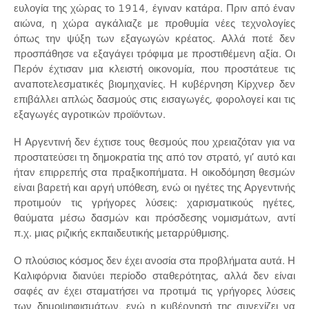
ευλογία της χώρας το 1914, έγιναν κατάρα. Πριν από έναν
αιώνα, η χώρα αγκάλιαζε με προθυμία νέες τεχνολογίες
όπως την ψύξη των εξαγωγών κρέατος. Αλλά ποτέ δεν
προσπάθησε να εξαγάγει τρόφιμα με προστιθέμενη αξία. Οι
Περόν έχτισαν μια κλειστή οικονομία, που προστάτευε τις
αναποτελεσματικές βιομηχανίες. Η κυβέρνηση Κίρχνερ δεν
επιβάλλει απλώς δασμούς στις εισαγωγές, φορολογεί και τις
εξαγωγές αγροτικών προϊόντων.
Η Αργεντινή δεν έχτισε τους θεσμούς που χρειαζόταν για να
προστατεύσει τη δημοκρατία της από τον στρατό, γι’ αυτό και
ήταν επιρρεπής στα πραξικοπήματα. Η οικοδόμηση θεσμών
είναι βαρετή και αργή υπόθεση, ενώ οι ηγέτες της Αργεντινής
προτιμούν τις γρήγορες λύσεις: χαρισματικούς ηγέτες,
θαύματα μέσω δασμών και πρόσδεσης νομισμάτων, αντί
π.χ. μιας ριζικής εκπαιδευτικής μεταρρύθμισης.
Ο πλούσιος κόσμος δεν έχει ανοσία στα προβλήματα αυτά. Η
Καλιφόρνια διανύει περίοδο σταθερότητας, αλλά δεν είναι
σαφές αν έχει σταματήσει να προτιμά τις γρήγορες λύσεις
των δημοψηφισμάτων, ενώ η κυβέρνησή της συνεχίζει να