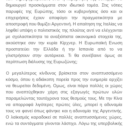
δημιουργεί προσκόμματα στον ιδιωτικό τομέα. Στις νότιες
παρυφές της Ευρώπης, τόσο οι κυβερνήσεις όσο και οι
επιχειρήσεις έχουν αποφύγει την πραγματικότητα με
αποστροφή που θυμίζει Αργεντινή. Η απαίτηση της Ιταλίας να
ληφθεί υπόψη ο πολιτιστικός της πλούτος αντί να ελέγχονται
με σχολαστικότητα τα αναξιόπιστα οικονομικά στοιχεία της,
ακούστηκε σαν την κυρία Κίρχνερ. Η Ευρωπαϊκή Ενωση
προστατεύει την Ελλάδα ή την Ισπανία από το να
γλιστρήσουν στην αυτάρκεια. Τι θα συνέβαινε όμως σε
περίπτωση διάλυσης της Ευρωζώνης;
O μεγαλύτερος κίνδυνος βρίσκεται στον αναπτυσσόμενο
κόσμο, όπου η αδιάκοπη πορεία προς την ευημερία αρχίζει
να θεωρείται δεδομένη. Ομως, είναι πάρα πολλές οι χώρες
που αναπτύχθηκαν χάρη στις εξαγωγές πρώτων υλών
παραμελώντας ταυτόχρονα τους θεσμούς τους. Με την Κίνα
να απορροφά λιγότερες πρώτες ύλες, μπορεί η αδυναμία
τους να φανεί όπως φάνηκε και η αδυναμία της Αργεντινής.
Ο λαϊκισμός καραδοκεί σε πολλές αναπτυσσόμενες χώρες,
ενώ τα συντάγματα γίνονται λάστιχο. Λόγω της υπερβολικής