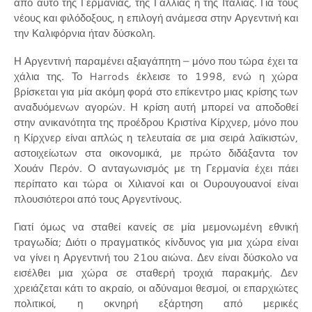
από αυτό της Γερμανίας, της Γαλλίας ή της Ιταλίας. Για τους
νέους και φιλόδοξους, η επιλογή ανάμεσα στην Αργεντινή και
την Καλιφόρνια ήταν δύσκολη.
Η Αργεντινή παραμένει αξιαγάπητη – μόνο που τώρα έχει τα
χάλια της. Το Harrods έκλεισε το 1998, ενώ η χώρα
βρίσκεται για μία ακόμη φορά στο επίκεντρο μιας κρίσης των
αναδυόμενων αγορών. Η κρίση αυτή μπορεί να αποδοθεί
στην ανικανότητα της προέδρου Κριστίνα Κίρχνερ, μόνο που
η Κίρχνερ είναι απλώς η τελευταία σε μια σειρά λαϊκιστών,
αστοιχείωτων στα οικονομικά, με πρώτο διδάξαντα τον
Χουάν Περόν. Ο ανταγωνισμός με τη Γερμανία έχει πάει
περίπατο και τώρα οι Χιλιανοί και οι Ουρουγουανοί είναι
πλουσιότεροι από τους Αργεντίνους.
Γιατί όμως να σταθεί κανείς σε μία μεμονωμένη εθνική
τραγωδία; Διότι ο πραγματικός κίνδυνος για μια χώρα είναι
να γίνει η Αργεντινή του 21ου αιώνα. Δεν είναι δύσκολο να
εισέλθει μια χώρα σε σταθερή τροχιά παρακμής. Δεν
χρειάζεται κάτι το ακραίο, οι αδύναμοι θεσμοί, οι επαρχιώτες
πολιτικοί, η οκνηρή εξάρτηση από μερικές