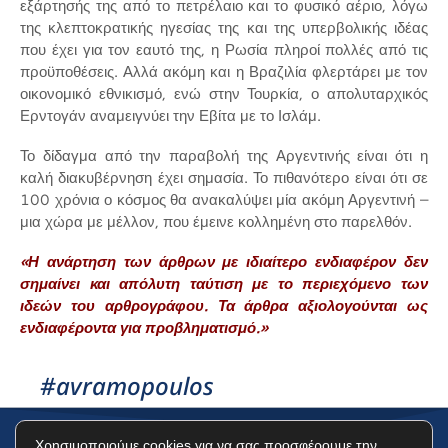
εξάρτησής της από το πετρέλαιο και το φυσικό αέριο, λόγω
της κλεπτοκρατικής ηγεσίας της και της υπερβολικής ιδέας
που έχει για τον εαυτό της, η Ρωσία πληροί πολλές από τις
προϋποθέσεις. Αλλά ακόμη και η Βραζιλία φλερτάρει με τον
οικονομικό εθνικισμό, ενώ στην Τουρκία, ο απολυταρχικός
Ερντογάν αναμειγνύει την Εβίτα με το Ισλάμ.
Το δίδαγμα από την παραβολή της Αργεντινής είναι ότι η
καλή διακυβέρνηση έχει σημασία. Το πιθανότερο είναι ότι σε
100 χρόνια ο κόσμος θα ανακαλύψει μία ακόμη Αργεντινή –
μια χώρα με μέλλον, που έμεινε κολλημένη στο παρελθόν.
«Η ανάρτηση των άρθρων με ιδιαίτερο ενδιαφέρον δεν
σημαίνει και απόλυτη ταύτιση με το περιεχόμενο των
ιδεών του αρθρογράφου. Τα άρθρα αξιολογούνται ως
ενδιαφέροντα για προβληματισμό.»
#avramopoulos
Χρησιμοποιούμε cookies για να σας προσφέρουμε την