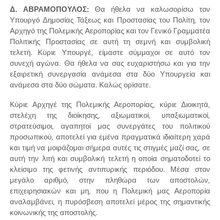
Δ. ΑΒΡΑΜΟΠΟΥΛΟΣ:
Θα ήθελα να καλωσορίσω τον
Υπουργό Δημοσίας Τάξεως και Προστασίας του Πολίτη, τον
Αρχηγό της Πολεμικής Αεροπορίας και τον Γενικό Γραμματέα
Πολιτικής Προστασίας σε αυτή τη σεμνή και συμβολική
τελετή. Κύριε Υπουργέ, είμαστε σύμμαχοι σε αυτό τον
συνεχή αγώνα. Θα ήθελα να σας ευχαριστήσω και για την
εξαιρετική συνεργασία ανάμεσα στα δύο Υπουργεία και
ανάμεσα στα δύο σώματα. Καλώς ορίσατε.
Κύριε Αρχηγέ της Πολεμικής Αεροπορίας, κύριε Διοικητά,
στελέχη της διοίκησης, αξιωματικοί, υπαξιωματικοί,
στρατεύσιμοι, αγαπητοί μας συνεργάτες του πολιτικού
προσωπικού, αποτελεί για εμένα πραγματικά ιδιαίτερη χαρά
και τιμή να μοιράζομαι σήμερα αυτές τις στιγμές μαζί σας, σε
αυτή την λιτή και συμβολική τελετή η οποία σηματοδοτεί το
κλείσιμο της φετινής αντιπυρικής περιόδου. Μέσα στον
μεγάλο αριθμό, στην πληθώρα των αποστολών,
επιχειρησιακών και μη, που η Πολεμική μας Αεροπορία
αναλαμβάνει, η πυρόσβεση αποτελεί μέρος της σημαντικής
κοινωνικής της αποστολής.