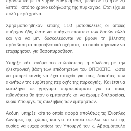
προσωπικό με τα Super Puma άμεσα, μέσα σε 10 ή σε 20
λεπτά από το χρόνο εκδήλωσης της πυρκαγιάς. Έτσι είχαμε
πολύ μικρό χρόνο.
Χρησιμοποιήθηκαν επίσης 110 μοτοσικλέτες οι οποίες
υπήρχαν ήδη, ώστε να υπάρχει εποπτεία των δασών αλλά
και για να μην δυσκολεύονται να βρουν τη βέλτιστη
πρόσβαση τα πυροσβεστικά οχήματα, τα οποία πήγαιναν να
επιχειρήσουν για δασοπυρόσβεση.
Υπήρξε κάτι ακόμα πιο απλούστερο, η σύνδεση με την
ηλεκτρονική βάση των επιδοτήσεων του ΟΠΕΚΕΠΕ, ώστε
να μπορεί κανείς να έχει στοιχεία για τους ιδιοκτήτες των
ακινήτων της ευρύτερης περιοχής της πυρκαγιάς. Και έτσι να
καταλήγει σε γρήγορα συμπεράσματα για το ποιος
πιθανότατα θα ήταν ο εμπρηστής και να έχουμε διπλασιάσει,
κύριε Υπουργέ, τις συλλήψεις των εμπρηστών.
Ακόμη, υπήρξε κάτι το οποίο αφορά απολύτως τις Ένοπλες
Δυνάμεις της χώρας και για το οποίο οφείλω και επί της
ουσίας να ευχαριστήσω τον Υπουργό τον κ. Αβραμόπουλο