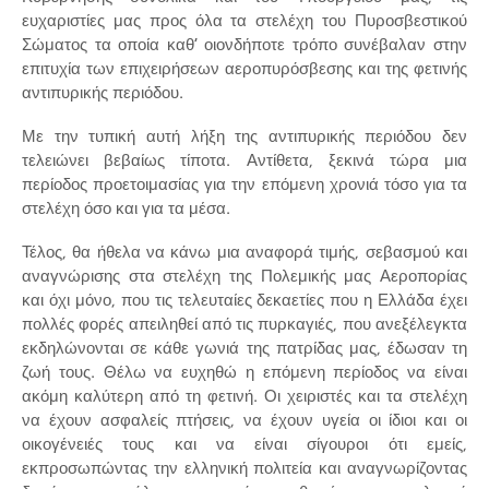
ευχαριστίες μας προς όλα τα στελέχη του Πυροσβεστικού
Σώματος τα οποία καθ’ οιονδήποτε τρόπο συνέβαλαν στην
επιτυχία των επιχειρήσεων αεροπυρόσβεσης και της φετινής
αντιπυρικής περιόδου.
Με την τυπική αυτή λήξη της αντιπυρικής περιόδου δεν
τελειώνει βεβαίως τίποτα. Αντίθετα, ξεκινά τώρα μια
περίοδος προετοιμασίας για την επόμενη χρονιά τόσο για τα
στελέχη όσο και για τα μέσα.
Τέλος, θα ήθελα να κάνω μια αναφορά τιμής, σεβασμού και
αναγνώρισης στα στελέχη της Πολεμικής μας Αεροπορίας
και όχι μόνο, που τις τελευταίες δεκαετίες που η Ελλάδα έχει
πολλές φορές απειληθεί από τις πυρκαγιές, που ανεξέλεγκτα
εκδηλώνονται σε κάθε γωνιά της πατρίδας μας, έδωσαν τη
ζωή τους. Θέλω να ευχηθώ η επόμενη περίοδος να είναι
ακόμη καλύτερη από τη φετινή. Οι χειριστές και τα στελέχη
να έχουν ασφαλείς πτήσεις, να έχουν υγεία οι ίδιοι και οι
οικογένειές τους και να είναι σίγουροι ότι εμείς,
εκπροσωπώντας την ελληνική πολιτεία και αναγνωρίζοντας