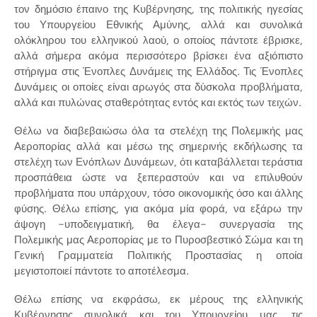
τον δημόσιο έπαινο της Κυβέρνησης, της πολιτικής ηγεσίας
του Υπουργείου Εθνικής Αμύνης, αλλά και συνολικά
ολόκληρου του ελληνικού λαού, ο οποίος πάντοτε έβρισκε,
αλλά σήμερα ακόμα περισσότερο βρίσκει ένα αξιόπιστο
στήριγμα στις Ένοπλες Δυνάμεις της Ελλάδος. Τις Ένοπλες
Δυνάμεις οι οποίες είναι αρωγός στα δύσκολα προβλήματα,
αλλά και πυλώνας σταθερότητας εντός και εκτός των τειχών.
Θέλω να διαβεβαιώσω όλα τα στελέχη της Πολεμικής μας
Αεροπορίας αλλά και μέσω της σημερινής εκδήλωσης τα
στελέχη των Ενόπλων Δυνάμεων, ότι καταβάλλεται τεράστια
προσπάθεια ώστε να ξεπεραστούν και να επιλυθούν
προβλήματα που υπάρχουν, τόσο οικονομικής όσο και άλλης
φύσης. Θέλω επίσης, για ακόμα μία φορά, να εξάρω την
άψογη -υποδειγματική, θα έλεγα- συνεργασία της
Πολεμικής μας Αεροπορίας με το Πυροσβεστικό Σώμα και τη
Γενική Γραμματεία Πολιτικής Προστασίας η οποία
μεγιστοποιεί πάντοτε το αποτέλεσμα.
Θέλω επίσης να εκφράσω, εκ μέρους της ελληνικής
Κυβέρνησης συνολικά και του Υπουργείου μας, τις