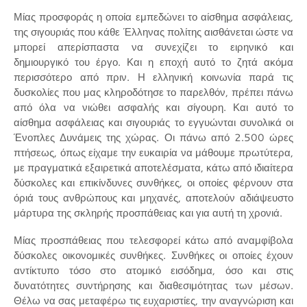
Μίας προσφοράς η οποία εμπεδώνει το αίσθημα ασφάλειας,
της σιγουριάς που κάθε Έλληνας πολίτης αισθάνεται ώστε να
μπορεί απερίσπαστα να συνεχίζει το ειρηνικό και
δημιουργικό του έργο. Και η εποχή αυτό το ζητά ακόμα
περισσότερο από πριν. Η ελληνική κοινωνία παρά τις
δυσκολίες που μας κληροδότησε το παρελθόν, πρέπει πάνω
από όλα να νιώθει ασφαλής και σίγουρη. Και αυτό το
αίσθημα ασφάλειας και σιγουριάς το εγγυώνται συνολικά οι
Ένοπλες Δυνάμεις της χώρας. Οι πάνω από 2.500 ώρες
πτήσεως, όπως είχαμε την ευκαιρία να μάθουμε πρωτύτερα,
με πραγματικά εξαιρετικά αποτελέσματα, κάτω από ιδιαίτερα
δύσκολες και επικίνδυνες συνθήκες, οι οποίες φέρνουν στα
όριά τους ανθρώπους και μηχανές, αποτελούν αδιάψευστο
μάρτυρα της σκληρής προσπάθειας και για αυτή τη χρονιά.
Μίας προσπάθειας που τελεσφορεί κάτω από αναμφίβολα
δύσκολες οικονομικές συνθήκες. Συνθήκες οι οποίες έχουν
αντίκτυπο τόσο στο ατομικό εισόδημα, όσο και στις
δυνατότητες συντήρησης και διαθεσιμότητας των μέσων.
Θέλω να σας μεταφέρω τις ευχαριστίες, την αναγνώριση και