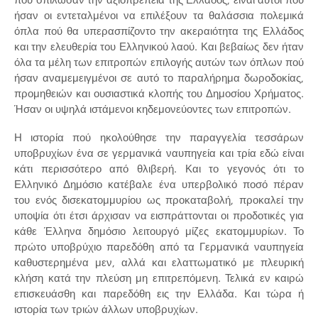
ήσαν οι εντεταλμένοι να επιλέξουν τα θαλάσσια πολεμικά
όπλα πού θα υπερασπίζοντο την ακεραιότητα της Ελλάδος
και την ελευθερία του Ελληνικού λαού. Και βεβαίως δεν ήταν
όλα τα μέλη των επιτροπών επιλογής αυτών των όπλων πού
ήσαν αναμεμειγμένοι σε αυτό το παραλήρημα δωροδοκίας,
προμηθειών και ουσιαστικά κλοπής του Δημοσίου Χρήματος.
Ήσαν οι υψηλά ιστάμενοι κηδεμονεύοντες των επιτροπών.
Η ιστορία πού ηκολούθησε την παραγγελία τεσσάρων
υποβρυχίων ένα σε γερμανικά ναυπηγεία και τρία εδώ είναι
κάτι περισσότερο από θλιβερή. Και το γεγονός ότι το
Ελληνικό Δημόσιο κατέβαλε ένα υπερβολικό ποσό πέραν
του ενός δισεκατομμυρίου ως προκαταβολή, προκαλεί την
υποψία ότι έτσι άρχισαν να εισπράττονται οι προδοτικές για
κάθε Έλληνα δημόσιο λειτουργό μίζες εκατομμυρίων. Το
πρώτο υποβρύχιο παρεδόθη από τα Γερμανικά ναυπηγεία
καθυστερημένα μεν, αλλά και ελαττωματικό με πλευρική
κλήση κατά την πλεύση μη επιτρεπόμενη. Τελικά εν καιρώ
επισκευάσθη και παρεδόθη εις την Ελλάδα. Και τώρα ή
ιστορία των τριών άλλων υποβρυχίων.