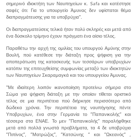
σημερινό ιδιοκτήτη των Ναυπηγείων κ. Safa και κατέστησε
σαφές ότι: Για το υπουργείο Άμυνας δεν υφίσταται θέμα
διαπραγμάτευσης για τα υποβρύχια’’.
Οι διαπραγματεύσεις τελικά ήταν πολύ σκληρές και μετά από
ένα δύσκολο τρίμηνο έχουν πράγματι ένα αίσιο τέλος.
Παραθέτω την αρχή της ομιλίας του υπουργού Αμύνης στην
Βουλή, πού κατέθεσε την διάταξη προς ψήφιση για την
αποπεράτωση της κατασκευής των τεσσάρων υποβρυχίων
κατόπιν της επιτευχθείσης συμφωνίας μεταξύ των ιδιοκτητών
των Ναυπηγείων Σκαραμαγκά και του υπουργείου Άμυνας.
‘’Με ιδιαίτερη λοιπόν ικανοποίηση προτείνω σήμερα στο
Σώμα για ψήφιση διάταξη με την οποίαν τίθεται οριστικό
τέλος σε μια περιπέτεια πού διήρκησε περισσότερο από
δώδεκα χρόνια. Την περιπέτεια της ναυπήγησης πέντε
Υποβρυχίων, ένα στην Γερμανία το “Παπανικολής” και
τέσσερα στα ΕΝΑΕ. Το μεν “Παπανικολής” παραλήφθηκε
μετά από πολλά γνωστά προβλήματα, τα 4 δε υποβρύχια
“Πιπίνος”, “Ματρώζος”, “Κατσώνης ” και “Ωκεανός” ,