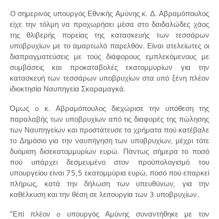
O σημερινός υπουργός Εθνικής Αμύνης κ. Δ. Αβραμόπουλος
είχε την τόλμη να προχωρήσει μέσα στο δαιδαλώδες χάος
της θλιβερής πορείας της κατασκευής των τεσσάρων
υποβρυχίων με το αμαρτωλό παρελθόν. Είναι ατελείωτες οι
διαπραγματεύσεις με τούς διάφορους εμπλεκόμενους με
συμβάσεις και προκαταβολές εκατομμυρίων για την
κατασκευή των τεσσάρων υποβρυχίων στα υπό ξένη πλέον
ιδιοκτησία Ναυπηγεία Σκαραμαγκά.
Όμως o κ. Αβραμόπουλος διεχώρισε την υπόθεση της
παραλαβής των υποβρυχίων από τις διαφορές της πώλησης
των Ναυπηγείων και προστάτευσε τα χρήματα πού κατέβαλε
το Δημόσιο για την ναυπήγηση των υποβρυχίων, μέχρι τότε
δυόμιση δισεκατομμυρίων ευρώ. Πάντως σήμερα το ποσό
πού υπάρχει δεσμευμένο στον προϋπολογισμό του
υπουργείου είναι 75,5 εκατομμύρια ευρώ, ποσό πού επαρκεί
πλήρως, κατά την δήλωση των υπευθύνων, για την
καθέλκυση και την θέση σε λειτουργία των 3 υποβρυχίων.
“Επί πλέον o υπουργός Αμύνης συναντήθηκε με τον