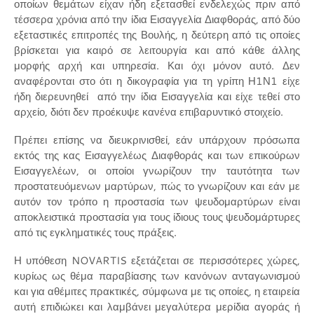
οποίων θεμάτων είχαν ήδη εξετασθεί ενδελεχώς πριν από
τέσσερα χρόνια από την ίδια Εισαγγελία Διαφθοράς, από δύο
εξεταστικές επιτροπές της Βουλής, η δεύτερη από τις οποίες
βρίσκεται για καιρό σε λειτουργία και από κάθε άλλης
μορφής αρχή και υπηρεσία. Και όχι μόνον αυτό. Δεν
αναφέρονται στο ότι η δικογραφία για τη γρίπη Η1Ν1 είχε
ήδη διερευνηθεί από την ίδια Εισαγγελία και είχε τεθεί στο
αρχείο, διότι δεν προέκυψε κανένα επιβαρυντικό στοιχείο.
Πρέπει επίσης να διευκρινισθεί, εάν υπάρχουν πρόσωπα
εκτός της κας Εισαγγελέως Διαφθοράς και των επικούρων
Εισαγγελέων, οι οποίοι γνωρίζουν την ταυτότητα των
προστατευόμενων μαρτύρων, πώς το γνωρίζουν και εάν με
αυτόν τον τρόπο η προστασία των ψευδομαρτύρων είναι
αποκλειστικά προστασία για τους ίδιους τους ψευδομάρτυρες
από τις εγκληματικές τους πράξεις.
Η υπόθεση NOVARTIS εξετάζεται σε περισσότερες χώρες,
κυρίως ως θέμα παραβίασης των κανόνων ανταγωνισμού
και για αθέμιτες πρακτικές, σύμφωνα με τις οποίες, η εταιρεία
αυτή επιδιώκει και λαμβάνει μεγαλύτερα μερίδια αγοράς ή