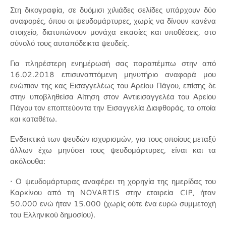
Στη δικογραφία, σε δυόμισι χιλιάδες σελίδες υπάρχουν δύο
αναφορές, όπου οι ψευδομάρτυρες, χωρίς να δίνουν κανένα
στοιχείο, διατυπώνουν μονάχα εικασίες και υποθέσεις, στο
σύνολό τους αυταπόδεικτα ψευδείς.
Για πληρέστερη ενημέρωσή σας παραπέμπω στην από
16.02.2018 επισυναπτόμενη μηνυτήριο αναφορά μου
ενώπιον της κας Εισαγγελέως του Αρείου Πάγου, επίσης δε
στην υποβληθείσα Αίτηση στον Αντιεισαγγελέα του Αρείου
Πάγου τον εποπτεύοντα την Εισαγγελία Διαφθοράς, τα οποία
και καταθέτω.
Ενδεικτικά των ψευδών ισχυρισμών, για τους οποίους μεταξύ
άλλων έχω μηνύσει τους ψευδομάρτυρες, είναι και τα
ακόλουθα:
• Ο ψευδομάρτυρας αναφέρει τη χορηγία της ημερίδας του
Καρκίνου από τη NOVARTIS στην εταιρεία CIP, ήταν
50.000 ενώ ήταν 15.000 (χωρίς ούτε ένα ευρώ συμμετοχή
του Ελληνικού δημοσίου).