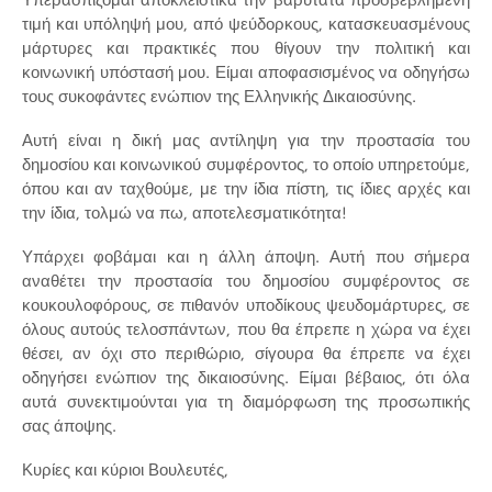
τιμή και υπόληψή μου, από ψεύδορκους, κατασκευασμένους
μάρτυρες και πρακτικές που θίγουν την πολιτική και
κοινωνική υπόστασή μου. Είμαι αποφασισμένος να οδηγήσω
τους συκοφάντες ενώπιον της Ελληνικής Δικαιοσύνης.
Αυτή είναι η δική μας αντίληψη για την προστασία του
δημοσίου και κοινωνικού συμφέροντος, το οποίο υπηρετούμε,
όπου και αν ταχθούμε, με την ίδια πίστη, τις ίδιες αρχές και
την ίδια, τολμώ να πω, αποτελεσματικότητα!
Υπάρχει φοβάμαι και η άλλη άποψη. Αυτή που σήμερα
αναθέτει την προστασία του δημοσίου συμφέροντος σε
κουκουλοφόρους, σε πιθανόν υποδίκους ψευδομάρτυρες, σε
όλους αυτούς τελοσπάντων, που θα έπρεπε η χώρα να έχει
θέσει, αν όχι στο περιθώριο, σίγουρα θα έπρεπε να έχει
οδηγήσει ενώπιον της δικαιοσύνης. Είμαι βέβαιος, ότι όλα
αυτά συνεκτιμούνται για τη διαμόρφωση της προσωπικής
σας άποψης.
Κυρίες και κύριοι Βουλευτές,