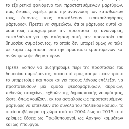
το εξαιρετικό φαινόμενο των προστατευόμενων μαρτύρων,
που, δικαίως νομίζω, μετά την ανάγνωση των καταθέσεών
τους, άπαντες τους αποκάλεσαν «κουκουλοφόρους
μάρτυρες». Πρέπει να σημειώσω, ότι οι μάρτυρες αυτοί και
όσοι τους παρεχώρησαν την προστασία της ανωνυμίας,
επικαλούνται για την απόφαση αυτή, την προστασία του
δημοσίου συμφέροντος, το οποίο δεν μπορεί όμως να τελεί
σε καμία περίπτωση υπό την προστασία κρυπτόμενων και
ανώνυμων ψευδομαρτύρων.
Πρέπει λοιπόν να συζητήσουμε περί της προστασίας του
δημοσίου συμφέροντος, ποιοι από εμάς και με ποιον τρόπο
το υπηρετούμε και ποιοι και για ποιους λόγους επέλεξαν να
προστατεύσουν μία ομάδα ψευδομαρτύρων, ακραίων,
πιθανώς στοιχείων, εχθρών της δημοκρατικής νομιμότητας,
ώστε, όπως νομίζουν, εκ του ασφαλούς ως προστατευόμενοι
μάρτυρες να επιτεθούν στο σύνολο του πολιτικού κόσμου, το
οποίο κυβέρνησε τη χώρα από το 2004 έως το 2015 από
κρίσιμες θέσεις ως Πρωθυπουργοί, ως Αρχηγοί κομμάτων
και ως Υπουργοί.