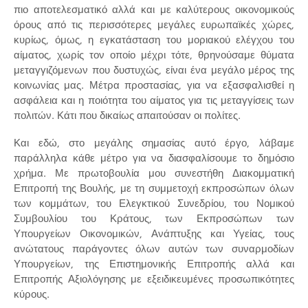
πιο αποτελεσματικό αλλά και με καλύτερους οικονομικούς
όρους από τις περισσότερες μεγάλες ευρωπαϊκές χώρες,
κυρίως, όμως, η εγκατάσταση του μοριακού ελέγχου του
αίματος, χωρίς τον οποίο μέχρι τότε, θρηνούσαμε θύματα
μεταγγιζόμενων που δυστυχώς, είναι ένα μεγάλο μέρος της
κοινωνίας μας. Μέτρα προστασίας, για να εξασφαλισθεί η
ασφάλεια και η ποιότητα του αίματος για τις μεταγγίσεις των
πολιτών. Κάτι που δικαίως απαιτούσαν οι πολίτες.
Και εδώ, στο μεγάλης σημασίας αυτό έργο, λάβαμε
παράλληλα κάθε μέτρο για να διασφαλίσουμε το δημόσιο
χρήμα. Με πρωτοβουλία μου συνεστήθη Διακομματική
Επιτροπή της Βουλής, με τη συμμετοχή εκπροσώπων όλων
των κομμάτων, του Ελεγκτικού Συνεδρίου, του Νομικού
Συμβουλίου του Κράτους, των Εκπροσώπων των
Υπουργείων Οικονομικών, Ανάπτυξης και Υγείας, τους
ανώτατους παράγοντες όλων αυτών των συναρμοδίων
Υπουργείων, της Επιστημονικής Επιτροπής αλλά και
Επιτροπής Αξιολόγησης με εξειδικευμένες προσωπικότητες
κύρους.