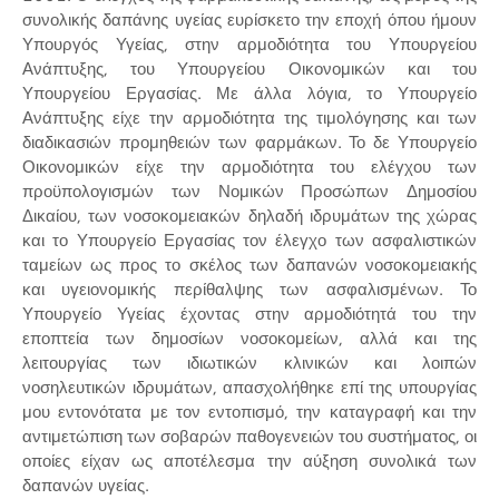
συνολικής δαπάνης υγείας ευρίσκετο την εποχή όπου ήμουν
Υπουργός Υγείας, στην αρμοδιότητα του Υπουργείου
Ανάπτυξης, του Υπουργείου Οικονομικών και του
Υπουργείου Εργασίας. Με άλλα λόγια, το Υπουργείο
Ανάπτυξης είχε την αρμοδιότητα της τιμολόγησης και των
διαδικασιών προμηθειών των φαρμάκων. Το δε Υπουργείο
Οικονομικών είχε την αρμοδιότητα του ελέγχου των
προϋπολογισμών των Νομικών Προσώπων Δημοσίου
Δικαίου, των νοσοκομειακών δηλαδή ιδρυμάτων της χώρας
και το Υπουργείο Εργασίας τον έλεγχο των ασφαλιστικών
ταμείων ως προς το σκέλος των δαπανών νοσοκομειακής
και υγειονομικής περίθαλψης των ασφαλισμένων. Το
Υπουργείο Υγείας έχοντας στην αρμοδιότητά του την
εποπτεία των δημοσίων νοσοκομείων, αλλά και της
λειτουργίας των ιδιωτικών κλινικών και λοιπών
νοσηλευτικών ιδρυμάτων, απασχολήθηκε επί της υπουργίας
μου εντονότατα με τον εντοπισμό, την καταγραφή και την
αντιμετώπιση των σοβαρών παθογενειών του συστήματος, οι
οποίες είχαν ως αποτέλεσμα την αύξηση συνολικά των
δαπανών υγείας.