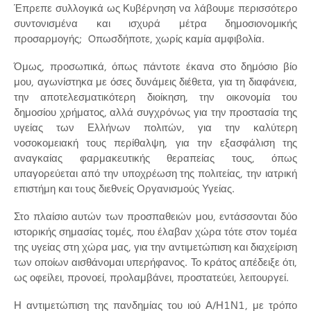
Έπρεπε συλλογικά ως Κυβέρνηση να λάβουμε περισσότερο
συντονισμένα και ισχυρά μέτρα δημοσιονομικής
προσαρμογής; Oπωσδήποτε, χωρίς καμία αμφιβολία.
Όμως, προσωπικά, όπως πάντοτε έκανα στο δημόσιο βίο
μου, αγωνίστηκα με όσες δυνάμεις διέθετα, για τη διαφάνεια,
την αποτελεσματικότερη διοίκηση, την οικονομία του
δημοσίου χρήματος, αλλά συγχρόνως για την προστασία της
υγείας των Ελλήνων πολιτών, για την καλύτερη
νοσοκομειακή τους περίθαλψη, για την εξασφάλιση της
αναγκαίας φαρμακευτικής θεραπείας τους, όπως
υπαγορεύεται από την υποχρέωση της πολιτείας, την ιατρική
επιστήμη και τoυς διεθνείς Οργανισμούς Υγείας.
Στο πλαίσιο αυτών των προσπαθειών μου, εντάσσονται δύο
ιστορικής σημασίας τομές, που έλαβαν χώρα τότε στον τομέα
της υγείας στη χώρα μας, για την αντιμετώπιση και διαχείριση
των οποίων αισθάνομαι υπερήφανος. Το κράτος απέδειξε ότι,
ως οφείλει, προνοεί, προλαμβάνει, προστατεύει, λειτουργεί.
Η αντιμετώπιση της πανδημίας του ιού Α/Η1Ν1, με τρόπο