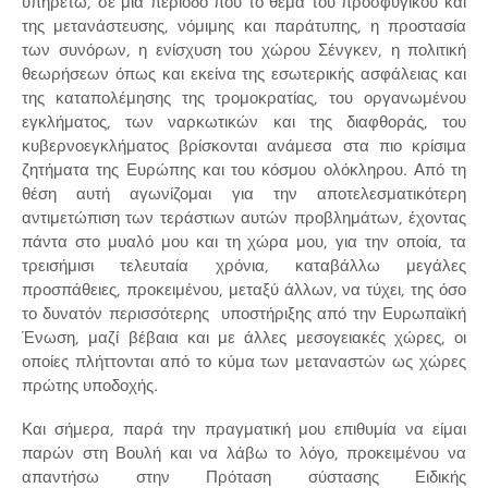
υπηρετώ, σε μία περίοδο που το θέμα του προσφυγικού και
της μετανάστευσης, νόμιμης και παράτυπης, η προστασία
των συνόρων, η ενίσχυση του χώρου Σένγκεν, η πολιτική
θεωρήσεων όπως και εκείνα της εσωτερικής ασφάλειας και
της καταπολέμησης της τρομοκρατίας, του οργανωμένου
εγκλήματος, των ναρκωτικών και της διαφθοράς, του
κυβερνοεγκλήματος βρίσκονται ανάμεσα στα πιο κρίσιμα
ζητήματα της Ευρώπης και του κόσμου ολόκληρου. Από τη
θέση αυτή αγωνίζομαι για την αποτελεσματικότερη
αντιμετώπιση των τεράστιων αυτών προβλημάτων, έχοντας
πάντα στο μυαλό μου και τη χώρα μου, για την οποία, τα
τρεισήμισι τελευταία χρόνια, καταβάλλω μεγάλες
προσπάθειες, προκειμένου, μεταξύ άλλων, να τύχει, της όσο
το δυνατόν περισσότερης υποστήριξης από την Ευρωπαϊκή
Ένωση, μαζί βέβαια και με άλλες μεσογειακές χώρες, οι
οποίες πλήττονται από το κύμα των μεταναστών ως χώρες
πρώτης υποδοχής.
Και σήμερα, παρά την πραγματική μου επιθυμία να είμαι
παρών στη Βουλή και να λάβω το λόγο, προκειμένου να
απαντήσω στην Πρόταση σύστασης Ειδικής