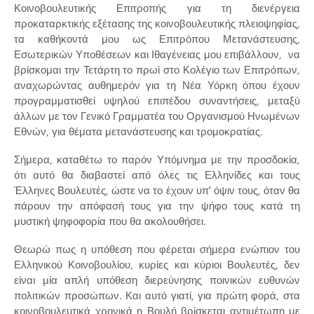
Κοινοβουλευτικής Επιτροπής για τη διενέργεια
προκαταρκτικής εξέτασης της κοινοβουλευτικής πλειοψηφίας,
τα καθήκοντά μου ως Επιτρόπου Μετανάστευσης,
Εσωτερικών Υποθέσεων και Ιθαγένειας μου επιβάλλουν, να
βρίσκομαι την Τετάρτη το πρωί στο Κολέγιο των Επιτρόπων,
αναχωρώντας αυθημερόν για τη Νέα Υόρκη όπου έχουν
προγραμματισθεί υψηλού επιπέδου συναντήσεις, μεταξύ
άλλων με τον Γενικό Γραμματέα του Οργανισμού Ηνωμένων
Εθνών, για θέματα μετανάστευσης και τρομοκρατίας.
Σήμερα, καταθέτω το παρόν Υπόμνημα με την προσδοκία,
ότι αυτό θα διαβαστεί από όλες τις Ελληνίδες και τους
Έλληνες Βουλευτές, ώστε να το έχουν υπ’ όψιν τους, όταν θα
πάρουν την απόφασή τους για την ψήφο τους κατά τη
μυστική ψηφοφορία που θα ακολουθήσει.
Θεωρώ πως η υπόθεση που φέρεται σήμερα ενώπιον του
Ελληνικού Κοινοβουλίου, κυρίες και κύριοι Βουλευτές, δεν
είναι μία απλή υπόθεση διερεύνησης ποινικών ευθυνών
πολιτικών προσώπων. Και αυτό γιατί, για πρώτη φορά, στα
κοινοβουλευτικά χρονικά η Βουλή βρίσκεται αντιμέτωπη με