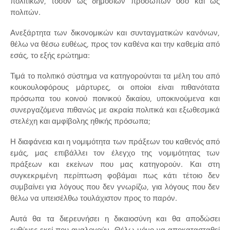
πολιτικών, τόσον ως δημοσίων προσώπων όσο και ως
πολιτών.
Ανεξάρτητα των δικονομικών και συνταγματικών κανόνων,
θέλω να θέσω ευθέως, προς τον καθένα και την καθεμία από
εσάς, το εξής ερώτημα:
Τιμά το πολιτικό σύστημα να κατηγορούνται τα μέλη του από
κουκουλοφόρους μάρτυρες, οι οποίοι είναι πιθανότατα
πρόσωπα του κοινού ποινικού δικαίου, υποκινούμενα και
συνεργαζόμενα πιθανώς με ακραία πολιτικά και εξωθεσμικά
στελέχη και αμφίβολης ηθικής πρόσωπα;
Η διαφάνεια και η νομιμότητα των πράξεων του καθενός από
εμάς, μας επιβάλλει τον έλεγχο της νομιμότητας των
πράξεων και εκείνων που μας κατηγορούν. Και στη
συγκεκριμένη περίπτωση φοβάμαι πως κάτι τέτοιο δεν
συμβαίνει για λόγους που δεν γνωρίζω, για λόγους που δεν
θέλω να υπεισέλθω τουλάχιστον προς το παρόν.
Αυτά θα τα διερευνήσει η δικαιοσύνη και θα αποδώσει
ευθύνες εκεί που αναλογούν. Θέλω μόνο να αποκατασταθεί