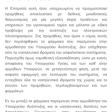
Η Επιτροπή αυτή ήταν υποχρεωμένη να πραγματοποιεί
προμήθειες αποκλειστικά με διεθνείς μειοδοτικούς
διαγωνισμούς για μία μεγάλη σειρά προϊόντων και
υπηρεσιών του υγειονομικού τομέα και μάλιστα με ειδική
πρόβλεψη για την ανάπτυξη των ηλεκτρονικών
πλειστηριασμών. Στις προμήθειες που όρισε ο νόμος αυτός
δεν περιλήφθηκαν τα φάρμακα που παρέμειναν στην
αρμοδιότητα του Υπουργείου Ανάπτυξης. Δεν υπήχθησαν
ούτε τα νοσηλευτικά ιδρύματα του ασφαλιστικού συστήματος.
Παρεσχέθη όμως νομοθετική εξουσιοδότηση, ώστε με κοινές
αποφάσεις του Υπουργείου Υγείας και των καθ’ ύλην
αρμόδιων Υπουργών, σε μεταγενέστερη φάση, μετά την
ασφαλή εφαρμογή και λειτουργία του συστήματος, να
ενταχθούν όλα τα νοσηλευτικά ιδρύματα της χώρας και το
σύνολο των προμηθειών, περιλαμβανομένων και των
φαρμάκων.
Εν τω μεταξύ τα φάρμακα παρέμειναν στην αρμοδιότητα του
Υπουργείου Ανάπτυξης και οι νοσηλευτικές δαπάνες των
Ασφαλιστικών Οργανισμών στην αρμοδιότητα του