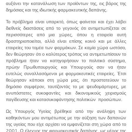
αυξάνει την κατανάλωση των προϊόντων της, εις βάρος της
δημόσιας και της ιδιωτικής φαρμακευτικής δαπάνης.
Το πρόβλημα είναι υπαρκτό, όπως φαίνεται και έχει λάβει
διεθνείς διαστάσεις από το γεγονός ότι αντιμετωπίζεται σε
περισσότερες από μια χώρες, όπου η εταιρεία αυτή
δραστηριοποιείται, αλλά είναι επίσης κοινό και με άλλες
εταιρείες του τομέα των φαρμάκων. Σε καμία χώρα ωστόσο,
δεν θεώρησαν ότι ο καλύτερος τρόπος να αντιμετωπίσουν το
πρόβλημα ήταν να κατηγορήσουν το πολιτικό σύστημα,
πρώην Πρωθυπουργούς και Υπουργούς σαν να ήταν
ευτελώς συναλλασόμενοι με φαρμακευτικές εταιρείες. Έτσι
θεώρησαν κάποιοι στη χώρα μας, ότι προστατεύουν το
δημόσιο συμφέρον, ταυτίζοντάς το με ψευδομάρτυρες, με
ανυπόστατες συκοφαντίες και δικονομικούς χειρισμούς
παγίδευσης και κατασυκοφάντησης πολιτικών προσώπων.
Ως Υπουργός Υγείας βρέθηκα από την ανάληψη των
καθηκόντων μου αντιμέτωπος με την αύξηση των δαπανών
της υγείας που είχε αρχίσει να εμφανίζεται στη χώρα από το
2001. Ο έλεγχος της φαρμακευτικής δαπάνης, ως μέρος της