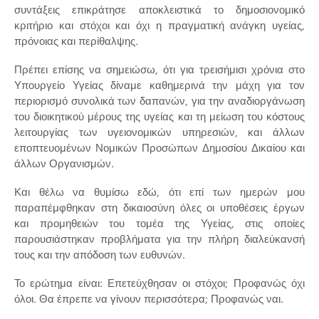
συντάξεις επικράτησε αποκλειστικά το δημοσιονομικό
κριτήριο και στόχοι και όχι η πραγματική ανάγκη υγείας,
πρόνοιας και περίθαλψης.
Πρέπει επίσης να σημειώσω, ότι για τρεισήμισι χρόνια στο
Υπουργείο Υγείας δίναμε καθημερινά την μάχη για τον
περιορισμό συνολικά των δαπανών, για την αναδιοργάνωση
του διοικητικού μέρους της υγείας και τη μείωση του κόστους
λειτουργίας των υγειονομικών υπηρεσιών, και άλλων
εποπτευομένων Νομικών Προσώπων Δημοσίου Δικαίου και
άλλων Οργανισμών.
Και θέλω να θυμίσω εδώ, ότι επί των ημερών μου
παραπέμφθηκαν στη δικαιοσύνη όλες οι υποθέσεις έργων
και προμηθειών του τομέα της Υγείας, στις οποίες
παρουσιάστηκαν προβλήματα για την πλήρη διαλεύκανσή
τους και την απόδοση των ευθυνών.
Το ερώτημα είναι: Επετεύχθησαν οι στόχοι; Προφανώς όχι
όλοι. Θα έπρεπε να γίνουν περισσότερα; Προφανώς ναι.