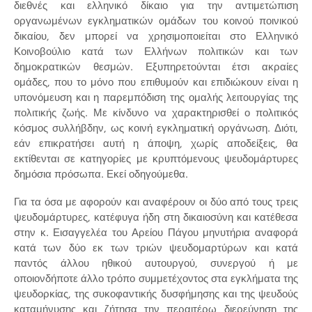
διεθνές και ελληνικό δίκαιο για την αντιμετώπιση
οργανωμένων εγκληματικών ομάδων του κοινού ποινικού
δικαίου, δεν μπορεί να χρησιμοποιείται στο Ελληνικό
Κοινοβούλιο κατά των Ελλήνων πολιτικών και των
δημοκρατικών θεσμών. Εξυπηρετούνται έτσι ακραίες
ομάδες, που το μόνο που επιθυμούν και επιδιώκουν είναι η
υπονόμευση και η παρεμπόδιση της ομαλής λειτουργίας της
πολιτικής ζωής. Με κίνδυνο να χαρακτηρισθεί ο πολιτικός
κόσμος συλλήβδην, ως κοινή εγκληματική οργάνωση. Διότι,
εάν επικρατήσει αυτή η άποψη, χωρίς αποδείξεις, θα
εκτίθενται σε κατηγορίες με κρυπτόμενους ψευδομάρτυρες
δημόσια πρόσωπα. Εκεί οδηγούμεθα.
Για τα όσα με αφορούν και αναφέρουν οι δύο από τους τρεις
ψευδομάρτυρες, κατέφυγα ήδη στη δικαιοσύνη και κατέθεσα
στην κ. Εισαγγελέα του Αρείου Πάγου μηνυτήρια αναφορά
κατά των δύο εκ των τριών ψευδομαρτύρων και κατά
παντός άλλου ηθικού αυτουργού, συνεργού ή με
οποιονδήποτε άλλο τρόπο συμμετέχοντος στα εγκλήματα της
ψευδορκίας, της συκοφαντικής δυσφήμησης και της ψευδούς
καταμήνυσης και ζήτησα την περαιτέρω διερεύνηση της