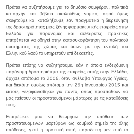
Πρέπει να συζητήσουμε για το δημόσιο συμφέρον, πολιτικά
καταρχήν και βέβαια ακολούθως νομικά, αφού όμως
σκεφτούμε και καταλήξουμε, εάν πραγματικά η διερεύνηση
της δραστηριότητας μιας ξένης φαρμακευτικής εταιρείας στην
Ελλάδα για παράνομες και αυθαίρετες πρακτικές
επιτρέπεται να οδηγεί στην κατασυκοφάντηση του πολιτικού
συστήματος της χώρας και όσων με την εντολή του
Ελληνικού λαού το υπηρετούν επί δεκαετίες.
Πρέπει επίσης να συζητήσουμε, εάν η όποια ενδεχόμενη
παράνομη δραστηριότητα της εταιρείας αυτής στην Ελλάδα,
άρχισε απότομα το 2006, όταν ανέλαβα Υπουργός Υγείας,
και διεκόπη ομοίως απότομα την 26η Ιανουαρίου 2015 και
έκτοτε, «εξαφανίσθηκε» για πάντα, όπως προσπαθούν να
μας πείσουν οι προστατευόμενοι μάρτυρες με τις καταθέσεις
τους.
Επιτρέψετε μου να θεωρήσω την υπόθεση των
προστατευόμενων μαρτύρων ως κομβικό σημείο της όλης
υπόθεσης, γιατί η πρακτική αυτή, παραδεκτή μεν από το