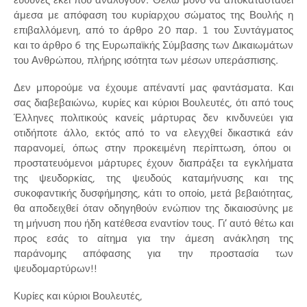
άμεσα με απόφαση του κυρίαρχου σώματος της Βουλής η
επιβαλλόμενη, από το άρθρο 20 παρ. 1 του Συντάγματος
και το άρθρο 6 της Ευρωπαϊκής Σύμβασης των Δικαιωμάτων
του Ανθρώπου, πλήρης ισότητα των μέσων υπεράσπισης.
Δεν μπορούμε να έχουμε απέναντί μας φαντάσματα. Και
σας διαβεβαιώνω, κυρίες και κύριοι Βουλευτές, ότι από τους
Έλληνες πολιτικούς κανείς μάρτυρας δεν κινδυνεύει για
οτιδήποτε άλλο, εκτός από το να ελεγχθεί δικαστικά εάν
παρανομεί, όπως στην προκειμένη περίπτωση, όπου οι
προστατευόμενοι μάρτυρες έχουν διαπράξει τα εγκλήματα
της ψευδορκίας, της ψευδούς καταμήνυσης και της
συκοφαντικής δυσφήμησης, κάτι το οποίο, μετά βεβαιότητας,
θα αποδειχθεί όταν οδηγηθούν ενώπιον της δικαιοσύνης με
τη μήνυση που ήδη κατέθεσα εναντίον τους. Γι’ αυτό θέτω και
προς εσάς το αίτημα για την άμεση ανάκληση της
παράνομης απόφασης για την προστασία των
ψευδομαρτύρων!!
Κυρίες και κύριοι Βουλευτές,