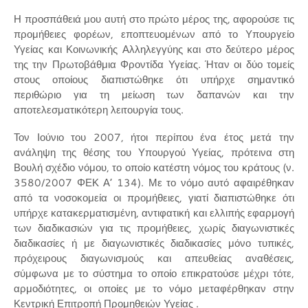
Η προσπάθειά μου αυτή στο πρώτο μέρος της, αφορούσε τις
προμήθειες φορέων, εποπτευομένων από το Υπουργείο
Υγείας και Κοινωνικής Αλληλεγγύης και στο δεύτερο μέρος
της την Πρωτοβάθμια Φροντίδα Υγείας. Ήταν οι δύο τομείς
στους οποίους διαπιστώθηκε ότι υπήρχε σημαντικό
περιθώριο για τη μείωση των δαπανών και την
αποτελεσματικότερη λειτουργία τους.
Τον Ιούνιο του 2007, ήτοι περίπου ένα έτος μετά την
ανάληψη της θέσης του Υπουργού Υγείας, πρότεινα στη
Βουλή σχέδιο νόμου, το οποίο κατέστη νόμος του κράτους (ν.
3580/2007 ΦΕΚ Α’ 134). Με το νόμο αυτό αφαιρέθηκαν
από τα νοσοκομεία οι προμήθειες, γιατί διαπιστώθηκε ότι
υπήρχε κατακερματισμένη, αντιφατική και ελλιπής εφαρμογή
των διαδικασιών για τις προμήθειες, χωρίς διαγωνιστικές
διαδικασίες ή με διαγωνιστικές διαδικασίες μόνο τυπικές,
πρόχειρους διαγωνισμούς και απευθείας αναθέσεις,
σύμφωνα με το σύστημα το οποίο επικρατούσε μέχρι τότε,
αρμοδιότητες, οι οποίες με το νόμο μεταφέρθηκαν στην
Κεντρική Επιτροπή Προμηθειών Υγείας .