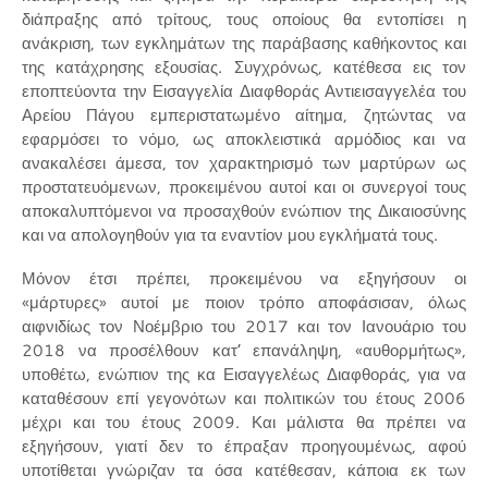
διάπραξης από τρίτους, τους οποίους θα εντοπίσει η
ανάκριση, των εγκλημάτων της παράβασης καθήκοντος και
της κατάχρησης εξουσίας. Συγχρόνως, κατέθεσα εις τον
εποπτεύοντα την Εισαγγελία Διαφθοράς Αντιεισαγγελέα του
Αρείου Πάγου εμπεριστατωμένο αίτημα, ζητώντας να
εφαρμόσει το νόμο, ως αποκλειστικά αρμόδιος και να
ανακαλέσει άμεσα, τον χαρακτηρισμό των μαρτύρων ως
προστατευόμενων, προκειμένου αυτοί και οι συνεργοί τους
αποκαλυπτόμενοι να προσαχθούν ενώπιον της Δικαιοσύνης
και να απολογηθούν για τα εναντίον μου εγκλήματά τους.
Μόνον έτσι πρέπει, προκειμένου να εξηγήσουν οι
«μάρτυρες» αυτοί με ποιον τρόπο αποφάσισαν, όλως
αιφνιδίως τον Νοέμβριο του 2017 και τον Ιανουάριο του
2018 να προσέλθουν κατ’ επανάληψη, «αυθορμήτως»,
υποθέτω, ενώπιον της κα Εισαγγελέως Διαφθοράς, για να
καταθέσουν επί γεγονότων και πολιτικών του έτους 2006
μέχρι και του έτους 2009. Και μάλιστα θα πρέπει να
εξηγήσουν, γιατί δεν το έπραξαν προηγουμένως, αφού
υποτίθεται γνώριζαν τα όσα κατέθεσαν, κάποια εκ των