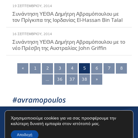
19 ΣΕΠΤΕΜΒΡΊΟΥ, 2014
Συνάντηση ΥΕΘΑ Δημήτρη Αβραμόπουλου με
τον Πρίγκιπα της Ιορδανίας El-Hassan Bin Talal
16 ΣΕΠΤΕΜΒΡΊΟΥ, 2014
Συνάντηση ΥΕΘΑ Δημήτρη Αβραμόπουλου με το
νέο Πρέσβη της Αυστραλίας John Griffin
«
1
2
3
4
5
6
7
8
…
36
37
38
»
#avramopoulos
Χρησιμοποιούμε cookies για να σας προσφέρουμε την
καλύτερη δυνατή εμπειρία στον ιστότοπό μας.
Όροι Χρήσης
Πολιτική Προστασίας Δεδομένων
Πολιτική Cookies
Αποδοχή