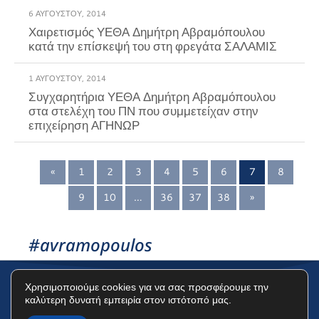
6 ΑΥΓΟΎΣΤΟΥ, 2014
Χαιρετισμός ΥΕΘΑ Δημήτρη Αβραμόπουλου
1 ΑΥΓΟΎΣΤΟΥ, 2014
Συγχαρητήρια ΥΕΘΑ Δημήτρη Αβραμόπουλου
στα στελέχη του ΠΝ που συμμετείχαν στην
επιχείρηση ΑΓΗΝΩΡ
«
1
2
3
4
5
6
7
8
9
10
…
36
37
38
»
#avramopoulos
Χρησιμοποιούμε cookies για να σας προσφέρουμε την
καλύτερη δυνατή εμπειρία στον ιστότοπό μας.
Όροι Χρήσης
Πολιτική Προστασίας Δεδομένων
Πολιτική Cookies