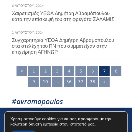
6 ΑΥΓΟΎΣΤΟΥ, 2014
Χαιρετισμός ΥΕΘΑ Δημήτρη Αβραμόπουλου
1 ΑΥΓΟΎΣΤΟΥ, 2014
Συγχαρητήρια ΥΕΘΑ Δημήτρη Αβραμόπουλου
στα στελέχη του ΠΝ που συμμετείχαν στην
επιχείρηση ΑΓΗΝΩΡ
«
1
2
3
4
5
6
7
8
9
10
…
36
37
38
»
#avramopoulos
Χρησιμοποιούμε cookies για να σας προσφέρουμε την
καλύτερη δυνατή εμπειρία στον ιστότοπό μας.
Όροι Χρήσης
Πολιτική Προστασίας Δεδομένων
Πολιτική Cookies