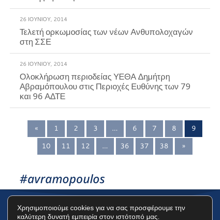
26 ΙΟΥΝΊΟΥ, 2014
Τελετή ορκωμοσίας των νέων Ανθυπολοχαγών
στη ΣΣΕ
26 ΙΟΥΝΊΟΥ, 2014
Ολοκλήρωση περιοδείας ΥΕΘΑ Δημήτρη
Αβραμόπουλου στις Περιοχές Ευθύνης των 79
και 96 ΑΔΤΕ
«
1
2
3
…
6
7
8
9
10
11
12
…
36
37
38
»
#avramopoulos
Χρησιμοποιούμε cookies για να σας προσφέρουμε την
καλύτερη δυνατή εμπειρία στον ιστότοπό μας.