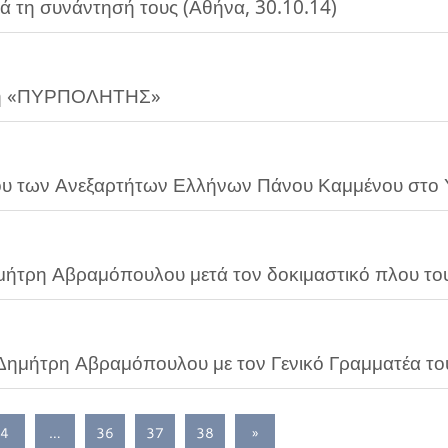
 τη συνάντησή τους (Αθήνα, 30.10.14)
ση «ΠΥΡΠΟΛΗΤΗΣ»
υ των Ανεξαρτήτων Ελλήνων Πάνου Καμμένου στ
τρη Αβραμόπουλου μετά τον δοκιμαστικό πλου το
ημήτρη Αβραμόπουλου με τον Γενικό Γραμματέα τ
4
…
36
37
38
»